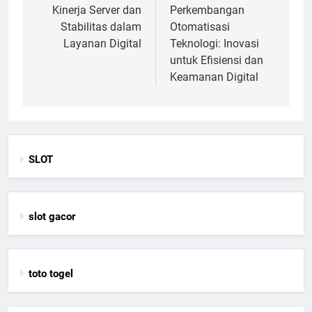
Kinerja Server dan
Perkembangan
Stabilitas dalam
Otomatisasi
Layanan Digital
Teknologi: Inovasi
untuk Efisiensi dan
Keamanan Digital
SLOT
slot gacor
toto togel