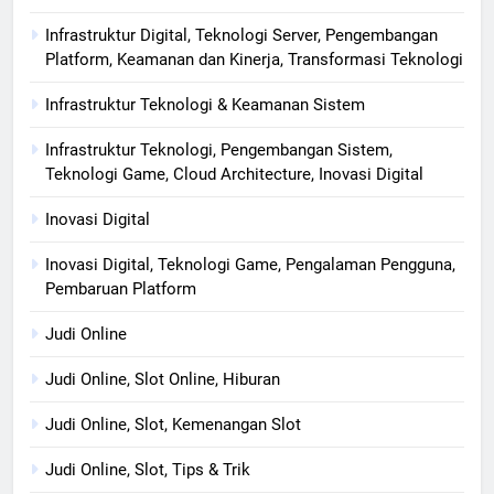
Infrastruktur Digital, Teknologi Server, Pengembangan
Platform, Keamanan dan Kinerja, Transformasi Teknologi
Infrastruktur Teknologi & Keamanan Sistem
Infrastruktur Teknologi, Pengembangan Sistem,
Teknologi Game, Cloud Architecture, Inovasi Digital
Inovasi Digital
Inovasi Digital, Teknologi Game, Pengalaman Pengguna,
Pembaruan Platform
Judi Online
Judi Online, Slot Online, Hiburan
Judi Online, Slot, Kemenangan Slot
Judi Online, Slot, Tips & Trik