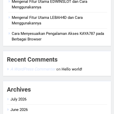
Mengenal Fitur Utama EDWINSLOT dan Cara
Menggunakannya
Mengenal Fitur Utama LEBAH4D dan Cara
Menggunakannya
Cara Menyesuaikan Pengalaman Akses KAYA787 pada
Berbagai Browser
Recent Comments
A WordPress Commenter
on
Hello world!
Archives
July 2026
June 2026