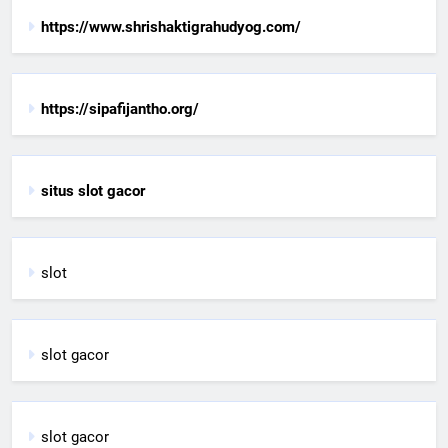
https://www.shrishaktigrahudyog.com/
https://sipafijantho.org/
situs slot gacor
slot
slot gacor
slot gacor