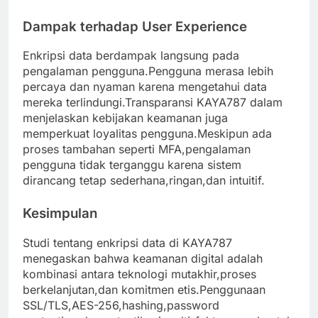
Dampak terhadap User Experience
Enkripsi data berdampak langsung pada
pengalaman pengguna.Pengguna merasa lebih
percaya dan nyaman karena mengetahui data
mereka terlindungi.Transparansi KAYA787 dalam
menjelaskan kebijakan keamanan juga
memperkuat loyalitas pengguna.Meskipun ada
proses tambahan seperti MFA,pengalaman
pengguna tidak terganggu karena sistem
dirancang tetap sederhana,ringan,dan intuitif.
Kesimpulan
Studi tentang enkripsi data di KAYA787
menegaskan bahwa keamanan digital adalah
kombinasi antara teknologi mutakhir,proses
berkelanjutan,dan komitmen etis.Penggunaan
SSL/TLS,AES-256,hashing,password