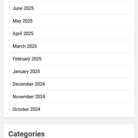
June 2025
May 2025
April 2025
March 2025
February 2025
January 2025
December 2024
November 2024
October 2024
Categories