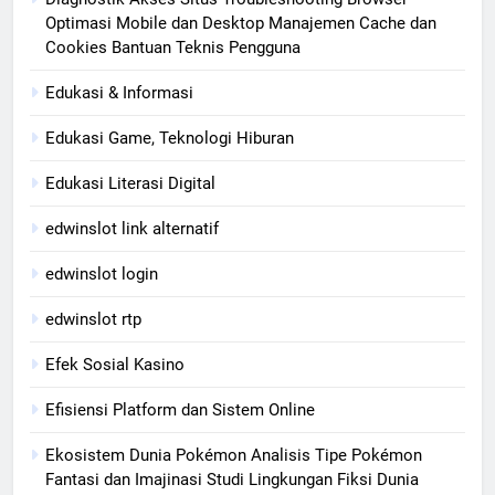
Optimasi Mobile dan Desktop Manajemen Cache dan
Cookies Bantuan Teknis Pengguna
Edukasi & Informasi
Edukasi Game, Teknologi Hiburan
Edukasi Literasi Digital
edwinslot link alternatif
edwinslot login
edwinslot rtp
Efek Sosial Kasino
Efisiensi Platform dan Sistem Online
Ekosistem Dunia Pokémon Analisis Tipe Pokémon
Fantasi dan Imajinasi Studi Lingkungan Fiksi Dunia