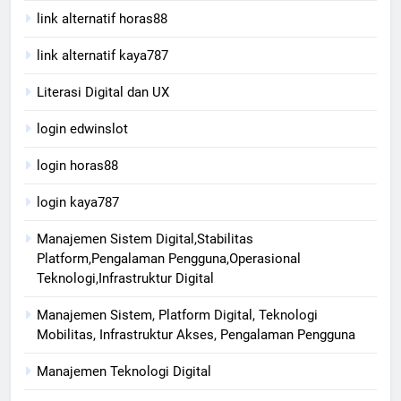
link alternatif horas88
link alternatif kaya787
Literasi Digital dan UX
login edwinslot
login horas88
login kaya787
Manajemen Sistem Digital,Stabilitas
Platform,Pengalaman Pengguna,Operasional
Teknologi,Infrastruktur Digital
Manajemen Sistem, Platform Digital, Teknologi
Mobilitas, Infrastruktur Akses, Pengalaman Pengguna
Manajemen Teknologi Digital