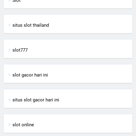
Slot
situs slot thailand
slot777
slot gacor hari ini
situs slot gacor hari ini
slot online