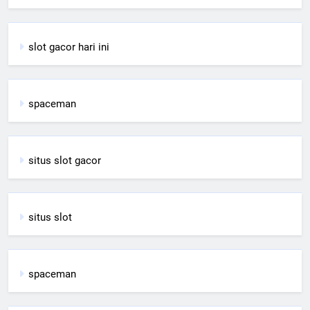
slot gacor hari ini
spaceman
situs slot gacor
situs slot
spaceman