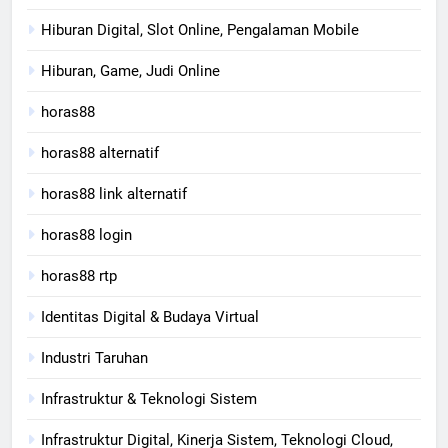
Hiburan Digital, Slot Online, Pengalaman Mobile
Hiburan, Game, Judi Online
horas88
horas88 alternatif
horas88 link alternatif
horas88 login
horas88 rtp
Identitas Digital & Budaya Virtual
Industri Taruhan
Infrastruktur & Teknologi Sistem
Infrastruktur Digital, Kinerja Sistem, Teknologi Cloud,