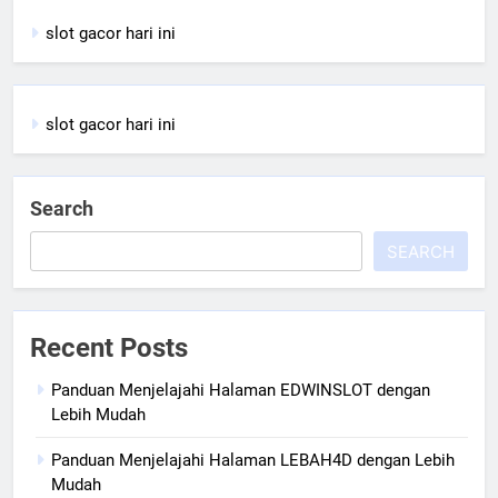
slot gacor hari ini
slot gacor hari ini
Search
SEARCH
Recent Posts
Panduan Menjelajahi Halaman EDWINSLOT dengan
Lebih Mudah
Panduan Menjelajahi Halaman LEBAH4D dengan Lebih
Mudah