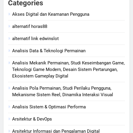
Categories
Akses Digital dan Keamanan Pengguna
alternatif horas88
alternatif link edwinslot
Analisis Data & Teknologi Permainan
Analisis Mekanik Permainan, Studi Keseimbangan Game,
Teknologi Game Modern, Desain Sistem Pertarungan,
Ekosistem Gameplay Digital
Analisis Pola Permainan, Studi Perilaku Pengguna,
Mekanisme Sistem Reel, Dinamika Interaksi Visual
Analisis Sistem & Optimasi Performa
Arsitektur & DevOps
Arsitektur Informasi dan Pengalaman Digital