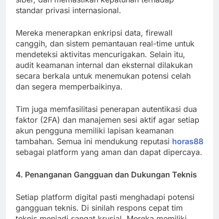
standar privasi internasional.
Mereka menerapkan enkripsi data, firewall
canggih, dan sistem pemantauan real-time untuk
mendeteksi aktivitas mencurigakan. Selain itu,
audit keamanan internal dan eksternal dilakukan
secara berkala untuk menemukan potensi celah
dan segera memperbaikinya.
Tim juga memfasilitasi penerapan autentikasi dua
faktor (2FA) dan manajemen sesi aktif agar setiap
akun pengguna memiliki lapisan keamanan
tambahan. Semua ini mendukung reputasi
horas88
sebagai platform yang aman dan dapat dipercaya.
4. Penanganan Gangguan dan Dukungan Teknis
Setiap platform digital pasti menghadapi potensi
gangguan teknis. Di sinilah respons cepat tim
teknis menjadi sangat krusial. Mereka memiliki