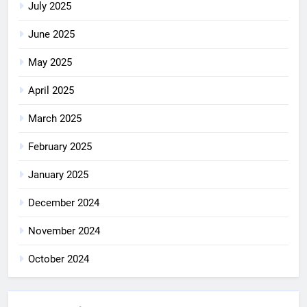
July 2025
June 2025
May 2025
April 2025
March 2025
February 2025
January 2025
December 2024
November 2024
October 2024