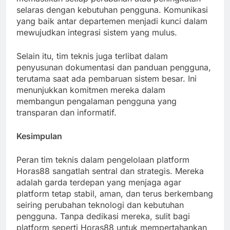
selaras dengan kebutuhan pengguna. Komunikasi
yang baik antar departemen menjadi kunci dalam
mewujudkan integrasi sistem yang mulus.
Selain itu, tim teknis juga terlibat dalam
penyusunan dokumentasi dan panduan pengguna,
terutama saat ada pembaruan sistem besar. Ini
menunjukkan komitmen mereka dalam
membangun pengalaman pengguna yang
transparan dan informatif.
Kesimpulan
Peran tim teknis dalam pengelolaan platform
Horas88 sangatlah sentral dan strategis. Mereka
adalah garda terdepan yang menjaga agar
platform tetap stabil, aman, dan terus berkembang
seiring perubahan teknologi dan kebutuhan
pengguna. Tanpa dedikasi mereka, sulit bagi
platform seperti Horas88 untuk mempertahankan