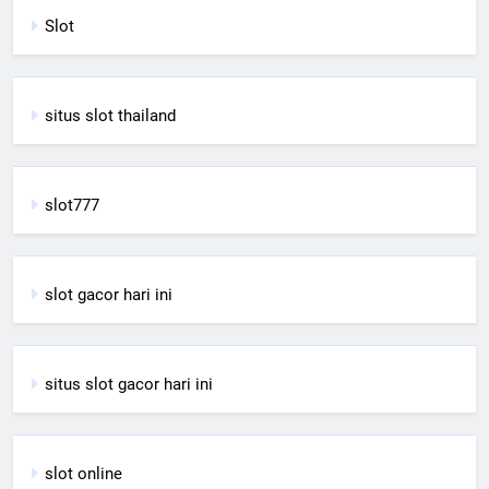
Slot
situs slot thailand
slot777
slot gacor hari ini
situs slot gacor hari ini
slot online