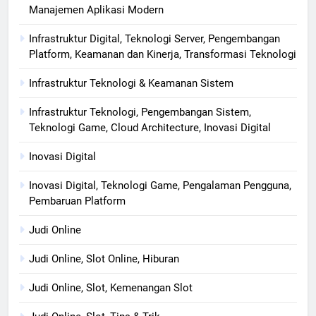
Manajemen Aplikasi Modern
Infrastruktur Digital, Teknologi Server, Pengembangan
Platform, Keamanan dan Kinerja, Transformasi Teknologi
Infrastruktur Teknologi & Keamanan Sistem
Infrastruktur Teknologi, Pengembangan Sistem,
Teknologi Game, Cloud Architecture, Inovasi Digital
Inovasi Digital
Inovasi Digital, Teknologi Game, Pengalaman Pengguna,
Pembaruan Platform
Judi Online
Judi Online, Slot Online, Hiburan
Judi Online, Slot, Kemenangan Slot