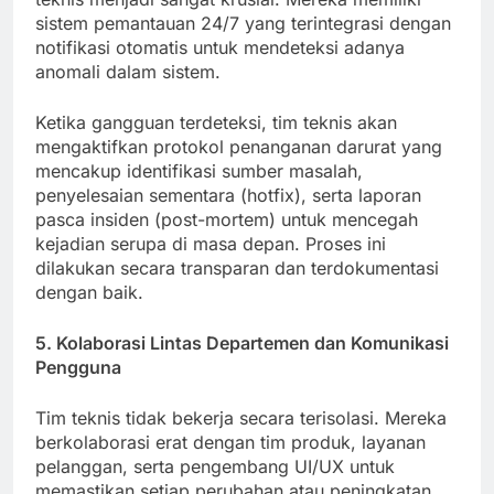
sistem pemantauan 24/7 yang terintegrasi dengan
notifikasi otomatis untuk mendeteksi adanya
anomali dalam sistem.
Ketika gangguan terdeteksi, tim teknis akan
mengaktifkan protokol penanganan darurat yang
mencakup identifikasi sumber masalah,
penyelesaian sementara (hotfix), serta laporan
pasca insiden (post-mortem) untuk mencegah
kejadian serupa di masa depan. Proses ini
dilakukan secara transparan dan terdokumentasi
dengan baik.
5. Kolaborasi Lintas Departemen dan Komunikasi
Pengguna
Tim teknis tidak bekerja secara terisolasi. Mereka
berkolaborasi erat dengan tim produk, layanan
pelanggan, serta pengembang UI/UX untuk
memastikan setiap perubahan atau peningkatan