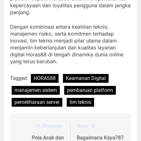
kepercayaan dan loyalitas pengguna dalam jangka
panjang.
Dengan kombinasi antara keahlian teknis,
manajemen risiko, serta komitmen terhadap
inovasi, tim teknis menjadi pilar utama dalam
menjamin keberlanjutan dan kualitas layanan
digital Horas88 di tengah dinamika dunia online
yang terus berubah.
Tagged:
HORAS88
Keamanan Digital
manajemen sistem
pembaruan platform
pemeliharaan server
tim teknis
Previous:
Next:
Post
navigation
Pola Acak dan
Bagaimana Kaya787