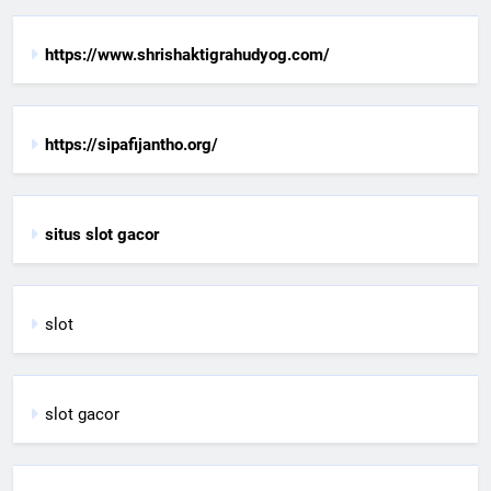
https://www.shrishaktigrahudyog.com/
https://sipafijantho.org/
situs slot gacor
slot
slot gacor