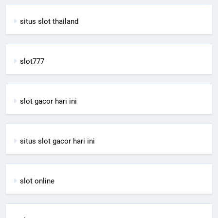
situs slot thailand
slot777
slot gacor hari ini
situs slot gacor hari ini
slot online