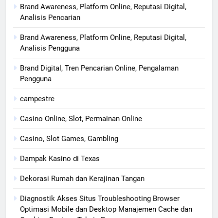
Brand Awareness, Platform Online, Reputasi Digital,
Analisis Pencarian
Brand Awareness, Platform Online, Reputasi Digital,
Analisis Pengguna
Brand Digital, Tren Pencarian Online, Pengalaman
Pengguna
campestre
Casino Online, Slot, Permainan Online
Casino, Slot Games, Gambling
Dampak Kasino di Texas
Dekorasi Rumah dan Kerajinan Tangan
Diagnostik Akses Situs Troubleshooting Browser
Optimasi Mobile dan Desktop Manajemen Cache dan