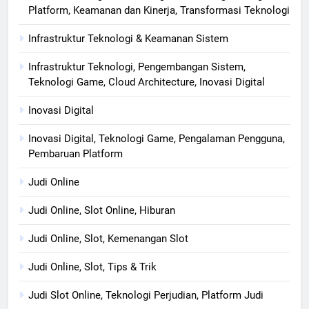
Platform, Keamanan dan Kinerja, Transformasi Teknologi
Infrastruktur Teknologi & Keamanan Sistem
Infrastruktur Teknologi, Pengembangan Sistem,
Teknologi Game, Cloud Architecture, Inovasi Digital
Inovasi Digital
Inovasi Digital, Teknologi Game, Pengalaman Pengguna,
Pembaruan Platform
Judi Online
Judi Online, Slot Online, Hiburan
Judi Online, Slot, Kemenangan Slot
Judi Online, Slot, Tips & Trik
Judi Slot Online, Teknologi Perjudian, Platform Judi