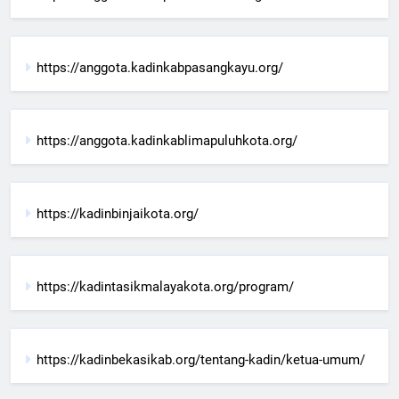
https://anggota.kadinkabpasangkayu.org/
https://anggota.kadinkablimapuluhkota.org/
https://kadinbinjaikota.org/
https://kadintasikmalayakota.org/program/
https://kadinbekasikab.org/tentang-kadin/ketua-umum/