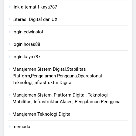
link alternatif kaya787
Literasi Digital dan UX
login edwinslot
login horas88
login kaya787
Manajemen Sistem Digital,Stabilitas
Platform,Pengalaman Pengguna,Operasional
Teknologi,Infrastruktur Digital
Manajemen Sistem, Platform Digital, Teknologi
Mobilitas, Infrastruktur Akses, Pengalaman Pengguna
Manajemen Teknologi Digital
mercado