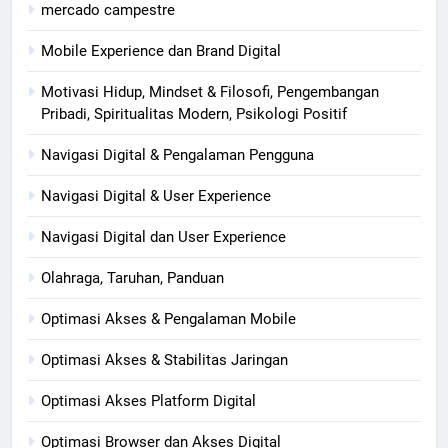
mercado campestre
Mobile Experience dan Brand Digital
Motivasi Hidup, Mindset & Filosofi, Pengembangan
Pribadi, Spiritualitas Modern, Psikologi Positif
Navigasi Digital & Pengalaman Pengguna
Navigasi Digital & User Experience
Navigasi Digital dan User Experience
Olahraga, Taruhan, Panduan
Optimasi Akses & Pengalaman Mobile
Optimasi Akses & Stabilitas Jaringan
Optimasi Akses Platform Digital
Optimasi Browser dan Akses Digital