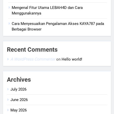
Mengenal Fitur Utama LEBAH4D dan Cara
Menggunakannya
Cara Menyesuaikan Pengalaman Akses KAYA787 pada
Berbagai Browser
Recent Comments
A WordPress Commenter
on
Hello world!
Archives
July 2026
June 2026
May 2026