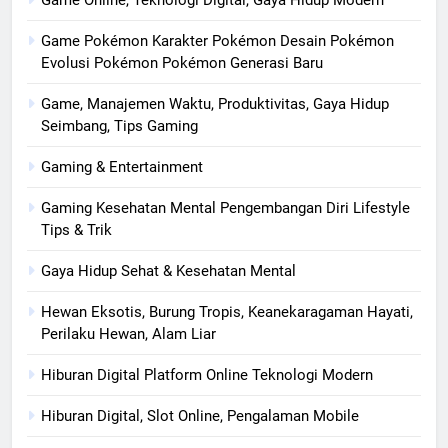
Game Online, Teknologi Digital, Gaya Hidup Modern
Game Pokémon Karakter Pokémon Desain Pokémon
Evolusi Pokémon Pokémon Generasi Baru
Game, Manajemen Waktu, Produktivitas, Gaya Hidup
Seimbang, Tips Gaming
Gaming & Entertainment
Gaming Kesehatan Mental Pengembangan Diri Lifestyle
Tips & Trik
Gaya Hidup Sehat & Kesehatan Mental
Hewan Eksotis, Burung Tropis, Keanekaragaman Hayati,
Perilaku Hewan, Alam Liar
Hiburan Digital Platform Online Teknologi Modern
Hiburan Digital, Slot Online, Pengalaman Mobile