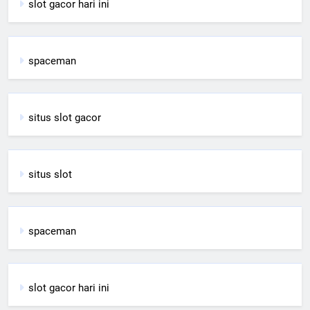
slot gacor hari ini
spaceman
situs slot gacor
situs slot
spaceman
slot gacor hari ini