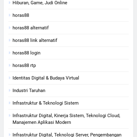
Hiburan, Game, Judi Online
horas88
horas88 alternatif
horas88 link alternatif
horas88 login
horas88 rtp
Identitas Digital & Budaya Virtual
Industri Taruhan
Infrastruktur & Teknologi Sistem
Infrastruktur Digital, Kinerja Sistem, Teknologi Cloud,
Manajemen Aplikasi Modern
Infrastruktur Digital, Teknologi Server, Pengembangan