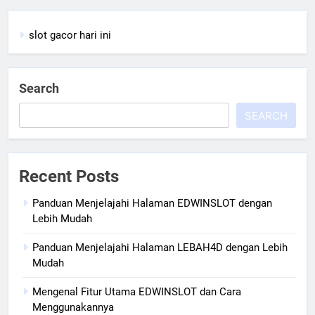
slot gacor hari ini
Search
SEARCH
Recent Posts
Panduan Menjelajahi Halaman EDWINSLOT dengan
Lebih Mudah
Panduan Menjelajahi Halaman LEBAH4D dengan Lebih
Mudah
Mengenal Fitur Utama EDWINSLOT dan Cara
Menggunakannya