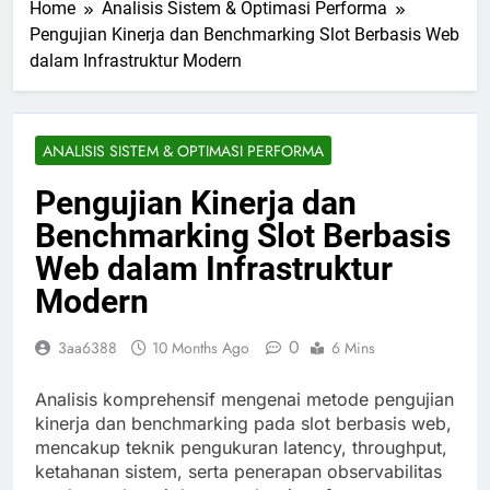
Home
Analisis Sistem & Optimasi Performa
Pengujian Kinerja dan Benchmarking Slot Berbasis Web
dalam Infrastruktur Modern
ANALISIS SISTEM & OPTIMASI PERFORMA
Pengujian Kinerja dan
Benchmarking Slot Berbasis
Web dalam Infrastruktur
Modern
0
3aa6388
10 Months Ago
6 Mins
Analisis komprehensif mengenai metode pengujian
kinerja dan benchmarking pada slot berbasis web,
mencakup teknik pengukuran latency, throughput,
ketahanan sistem, serta penerapan observabilitas