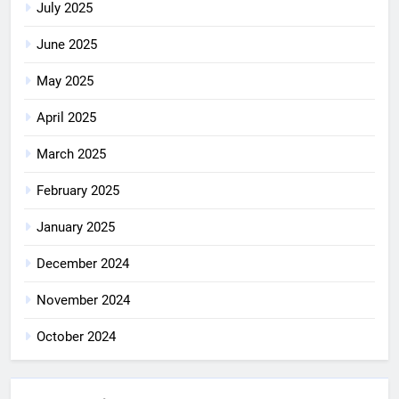
July 2025
June 2025
May 2025
April 2025
March 2025
February 2025
January 2025
December 2024
November 2024
October 2024