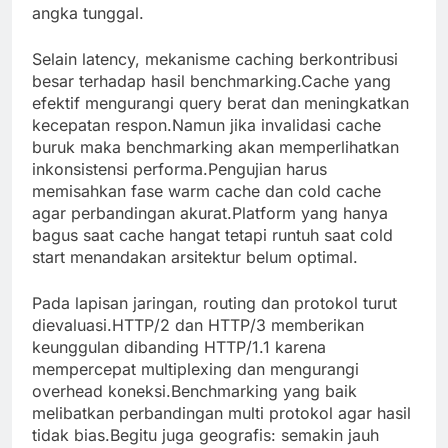
angka tunggal.
Selain latency, mekanisme caching berkontribusi
besar terhadap hasil benchmarking.Cache yang
efektif mengurangi query berat dan meningkatkan
kecepatan respon.Namun jika invalidasi cache
buruk maka benchmarking akan memperlihatkan
inkonsistensi performa.Pengujian harus
memisahkan fase warm cache dan cold cache
agar perbandingan akurat.Platform yang hanya
bagus saat cache hangat tetapi runtuh saat cold
start menandakan arsitektur belum optimal.
Pada lapisan jaringan, routing dan protokol turut
dievaluasi.HTTP/2 dan HTTP/3 memberikan
keunggulan dibanding HTTP/1.1 karena
mempercepat multiplexing dan mengurangi
overhead koneksi.Benchmarking yang baik
melibatkan perbandingan multi protokol agar hasil
tidak bias.Begitu juga geografis: semakin jauh