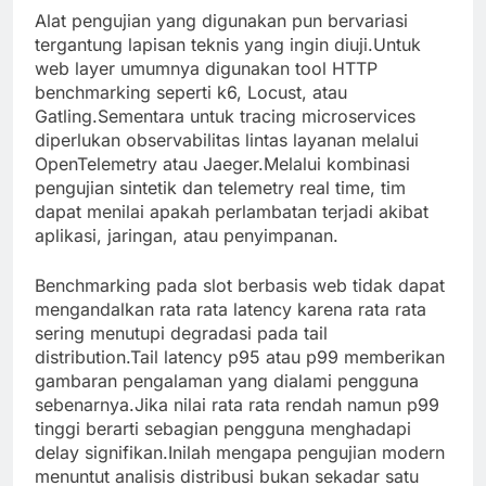
Alat pengujian yang digunakan pun bervariasi
tergantung lapisan teknis yang ingin diuji.Untuk
web layer umumnya digunakan tool HTTP
benchmarking seperti k6, Locust, atau
Gatling.Sementara untuk tracing microservices
diperlukan observabilitas lintas layanan melalui
OpenTelemetry atau Jaeger.Melalui kombinasi
pengujian sintetik dan telemetry real time, tim
dapat menilai apakah perlambatan terjadi akibat
aplikasi, jaringan, atau penyimpanan.
Benchmarking pada slot berbasis web tidak dapat
mengandalkan rata rata latency karena rata rata
sering menutupi degradasi pada tail
distribution.Tail latency p95 atau p99 memberikan
gambaran pengalaman yang dialami pengguna
sebenarnya.Jika nilai rata rata rendah namun p99
tinggi berarti sebagian pengguna menghadapi
delay signifikan.Inilah mengapa pengujian modern
menuntut analisis distribusi bukan sekadar satu