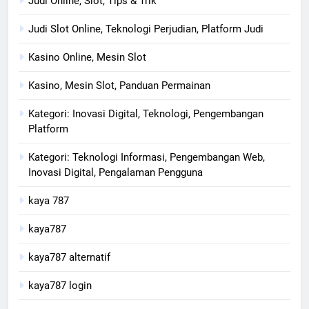
Judi Online, Slot, Tips & Trik
Judi Slot Online, Teknologi Perjudian, Platform Judi
Kasino Online, Mesin Slot
Kasino, Mesin Slot, Panduan Permainan
Kategori: Inovasi Digital, Teknologi, Pengembangan
Platform
Kategori: Teknologi Informasi, Pengembangan Web,
Inovasi Digital, Pengalaman Pengguna
kaya 787
kaya787
kaya787 alternatif
kaya787 login