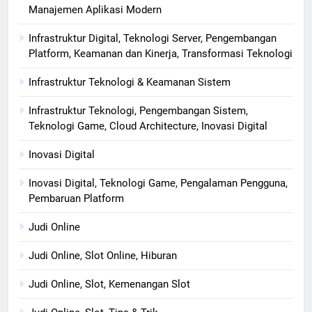
Manajemen Aplikasi Modern
Infrastruktur Digital, Teknologi Server, Pengembangan
Platform, Keamanan dan Kinerja, Transformasi Teknologi
Infrastruktur Teknologi & Keamanan Sistem
Infrastruktur Teknologi, Pengembangan Sistem,
Teknologi Game, Cloud Architecture, Inovasi Digital
Inovasi Digital
Inovasi Digital, Teknologi Game, Pengalaman Pengguna,
Pembaruan Platform
Judi Online
Judi Online, Slot Online, Hiburan
Judi Online, Slot, Kemenangan Slot