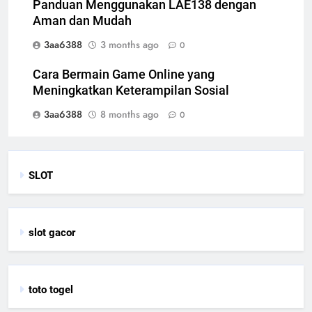
Panduan Menggunakan LAE138 dengan
Aman dan Mudah
3aa6388
3 months ago
0
Cara Bermain Game Online yang
Meningkatkan Keterampilan Sosial
3aa6388
8 months ago
0
SLOT
slot gacor
toto togel