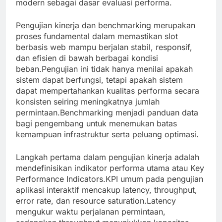
modern sebagai dasar evaluasi performa.
Pengujian kinerja dan benchmarking merupakan
proses fundamental dalam memastikan slot
berbasis web mampu berjalan stabil, responsif,
dan efisien di bawah berbagai kondisi
beban.Pengujian ini tidak hanya menilai apakah
sistem dapat berfungsi, tetapi apakah sistem
dapat mempertahankan kualitas performa secara
konsisten seiring meningkatnya jumlah
permintaan.Benchmarking menjadi panduan data
bagi pengembang untuk menemukan batas
kemampuan infrastruktur serta peluang optimasi.
Langkah pertama dalam pengujian kinerja adalah
mendefinisikan indikator performa utama atau Key
Performance Indicators.KPI umum pada pengujian
aplikasi interaktif mencakup latency, throughput,
error rate, dan resource saturation.Latency
mengukur waktu perjalanan permintaan,