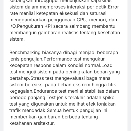
sedangkan throughput menunjukkan kapasitas
sistem dalam memproses interaksi per detik.Error
rate menilai ketepatan eksekusi dan saturasi
menggambarkan penggunaan CPU, memori, dan
I/O.Pengukuran KPI secara seimbang membantu
membangun gambaran realistis tentang kesehatan
sistem.
Benchmarking biasanya dibagi menjadi beberapa
jenis pengujian.Performance test mengukur
kecepatan respons dalam kondisi normal.Load
test menguji sistem pada peningkatan beban yang
bertahap.Stress test mengevaluasi bagaimana
sistem bereaksi pada beban ekstrem hingga titik
kegagalan.Endurance test menilai stabilitas dalam
periode panjang.Test jenis terakhir adalah spike
test yang digunakan untuk melihat efek lonjakan
trafik mendadak.Semua bentuk pengujian ini
memberikan gambaran berbeda tentang
ketahanan arsitektur.