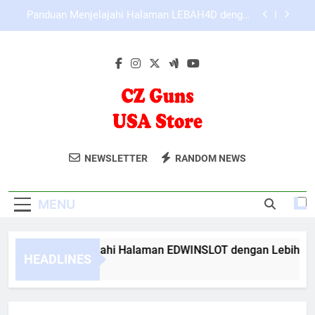
Skip
Mengenal Fitur Utama EDWINSLOT dan Cara
to
Menggunakannya
content
Mengenal Fitur Utama LEBAH4D dan Cara
Menggunakannya
Panduan Menjelajahi Halaman EDWINSLOT
dengan Lebih Mudah
Panduan Menjelajahi Halaman LEBAH4D dengan
Lebih Mudah
CZ Guns USA
Mengenal Fitur Utama EDWINSLOT dan Cara
Dapatkan Koleksi Senjata Berkualitas Di CZ
Menggunakannya
NEWSLETTER
RANDOM NEWS
Store
Guns USA Store. Solusi Untuk Perlindungan
Mengenal Fitur Utama LEBAH4D dan Cara
Menggunakannya
Dan Olahraga Menembak.
MENU
anduan Menjelajahi Halaman EDWINSLOT dengan Lebih Muda
HEADLINES
Weeks Ago