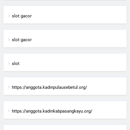
slot gacor
slot gacor
slot
https://anggota.kadinpulausebetul.org/
https://anggota.kadinkabpasangkayu.org/