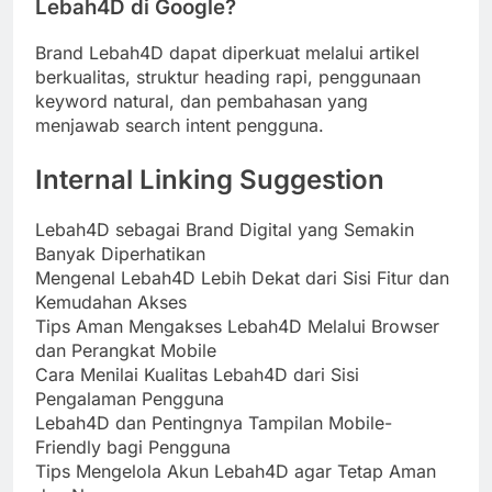
Lebah4D di Google?
Brand Lebah4D dapat diperkuat melalui artikel
berkualitas, struktur heading rapi, penggunaan
keyword natural, dan pembahasan yang
menjawab search intent pengguna.
Internal Linking Suggestion
Lebah4D sebagai Brand Digital yang Semakin
Banyak Diperhatikan
Mengenal Lebah4D Lebih Dekat dari Sisi Fitur dan
Kemudahan Akses
Tips Aman Mengakses Lebah4D Melalui Browser
dan Perangkat Mobile
Cara Menilai Kualitas Lebah4D dari Sisi
Pengalaman Pengguna
Lebah4D dan Pentingnya Tampilan Mobile-
Friendly bagi Pengguna
Tips Mengelola Akun Lebah4D agar Tetap Aman