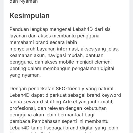
dan Nyaman
Kesimpulan
Panduan lengkap mengenal Lebah4D dari sisi
layanan dan akses membantu pengguna
memahami brand secara lebih
menyeluruh.Layanan informasi, akses yang jelas,
keamanan akun, navigasi mudah, bantuan
pengguna, dan akses mobile menjadi elemen
penting dalam membangun pengalaman digital
yang nyaman.
Dengan pendekatan SEO-friendly yang natural,
Lebah4D dapat diperkuat sebagai brand keyword
tanpa keyword stuffing.Artikel yang informatif,
profesional, dan relevan dengan kebutuhan
pengguna akan lebih bermanfaat bagi
pembaca.Pembahasan seperti ini membantu
Lebah4D tampil sebagai brand digital yang lebih