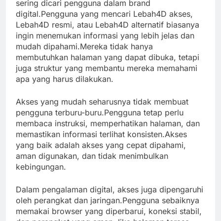
sering dicari pengguna dalam brand
digital.Pengguna yang mencari Lebah4D akses,
Lebah4D resmi, atau Lebah4D alternatif biasanya
ingin menemukan informasi yang lebih jelas dan
mudah dipahami.Mereka tidak hanya
membutuhkan halaman yang dapat dibuka, tetapi
juga struktur yang membantu mereka memahami
apa yang harus dilakukan.
Akses yang mudah seharusnya tidak membuat
pengguna terburu-buru.Pengguna tetap perlu
membaca instruksi, memperhatikan halaman, dan
memastikan informasi terlihat konsisten.Akses
yang baik adalah akses yang cepat dipahami,
aman digunakan, dan tidak menimbulkan
kebingungan.
Dalam pengalaman digital, akses juga dipengaruhi
oleh perangkat dan jaringan.Pengguna sebaiknya
memakai browser yang diperbarui, koneksi stabil,