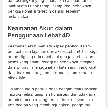
dan perangkat yang aman.Jika halaman terasa
lambat atau tidak tampil sempurna, sebaiknya
periksa koneksi terlebih dahulu sebelum
melanjutkan.
Keamanan Akun dalam
Penggunaan Lebah4D
Keamanan akun menjadi aspek penting dalam
pembahasan layanan dan akses.Lebah4D sebagai
brand digital perlu dipahami dengan kebiasaan
akses yang aman.Pengguna sebaiknya menjaga
data pribadi, menggunakan kata sandi yang kuat,
dan tidak membagikan informasi akun kepada
pihak lain.
Halaman login perlu dibaca dengan teliti.Pastikan
instruksi jelas, tampilan konsisten, dan tidak ada
permintaan data yang terasa tidak relevan.Jika
ada bagian yang membingungkan, pengguna