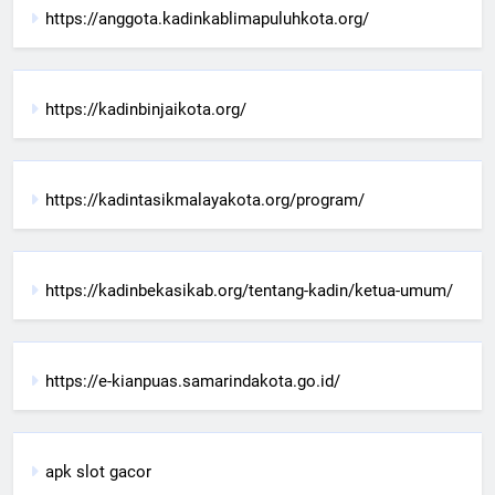
https://anggota.kadinkablimapuluhkota.org/
https://kadinbinjaikota.org/
https://kadintasikmalayakota.org/program/
https://kadinbekasikab.org/tentang-kadin/ketua-umum/
https://e-kianpuas.samarindakota.go.id/
apk slot gacor