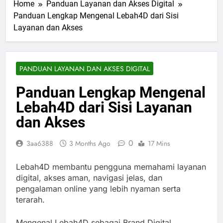
Home
Panduan Layanan dan Akses Digital
Panduan Lengkap Mengenal Lebah4D dari Sisi
Layanan dan Akses
PANDUAN LAYANAN DAN AKSES DIGITAL
Panduan Lengkap Mengenal
Lebah4D dari Sisi Layanan
dan Akses
0
3aa6388
3 Months Ago
17 Mins
Lebah4D membantu pengguna memahami layanan
digital, akses aman, navigasi jelas, dan
pengalaman online yang lebih nyaman serta
terarah.
Mengenal Lebah4D sebagai Brand Digital