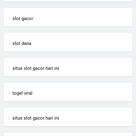
slot gacor
slot dana
situs slot gacor hari ini
togel viral
situs slot gacor hari ini