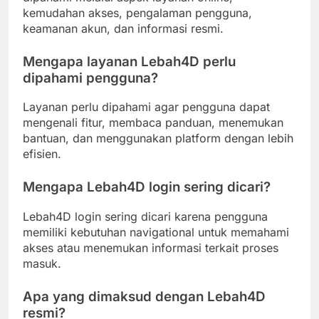
kemudahan akses, pengalaman pengguna,
keamanan akun, dan informasi resmi.
Mengapa layanan Lebah4D perlu
dipahami pengguna?
Layanan perlu dipahami agar pengguna dapat
mengenali fitur, membaca panduan, menemukan
bantuan, dan menggunakan platform dengan lebih
efisien.
Mengapa Lebah4D login sering dicari?
Lebah4D login sering dicari karena pengguna
memiliki kebutuhan navigational untuk memahami
akses atau menemukan informasi terkait proses
masuk.
Apa yang dimaksud dengan Lebah4D
resmi?