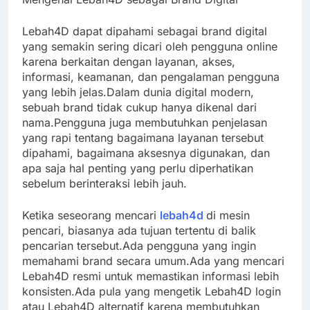
Lebah4D dapat dipahami sebagai brand digital
yang semakin sering dicari oleh pengguna online
karena berkaitan dengan layanan, akses,
informasi, keamanan, dan pengalaman pengguna
yang lebih jelas.Dalam dunia digital modern,
sebuah brand tidak cukup hanya dikenal dari
nama.Pengguna juga membutuhkan penjelasan
yang rapi tentang bagaimana layanan tersebut
dipahami, bagaimana aksesnya digunakan, dan
apa saja hal penting yang perlu diperhatikan
sebelum berinteraksi lebih jauh.
Ketika seseorang mencari
lebah4d
di mesin
pencari, biasanya ada tujuan tertentu di balik
pencarian tersebut.Ada pengguna yang ingin
memahami brand secara umum.Ada yang mencari
Lebah4D resmi untuk memastikan informasi lebih
konsisten.Ada pula yang mengetik Lebah4D login
atau Lebah4D alternatif karena membutuhkan