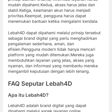
mudah dipahami.Kedua, akses harus jelas dan
stabil.Ketiga, keamanan akun harus menjadi
prioritas.Keempat, pengguna harus dapat
menemukan bantuan ketika mengalami kendala.
Lebah4D dapat dipahami melalui prinsip tersebut
sebagai brand digital yang perlu menghadirkan
pengalaman sederhana, aman, dan
efisien.Pengguna modern tidak hanya mencari
platform yang mudah ditemukan.Mereka juga
membutuhkan layanan yang jelas, akses yang
nyaman, dan informasi yang membantu mereka
mengambil keputusan dengan lebih tenang.
FAQ Seputar Lebah4D
Apa itu Lebah4D?
Lebah4D adalah brand digital yang dapat
dipahami melalui aspek layanan online,