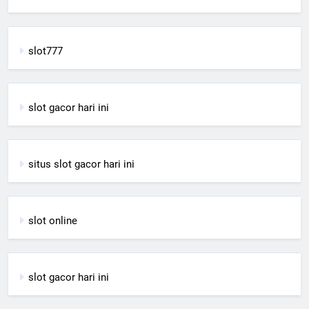
slot777
slot gacor hari ini
situs slot gacor hari ini
slot online
slot gacor hari ini