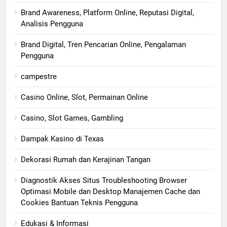
Brand Awareness, Platform Online, Reputasi Digital,
Analisis Pengguna
Brand Digital, Tren Pencarian Online, Pengalaman
Pengguna
campestre
Casino Online, Slot, Permainan Online
Casino, Slot Games, Gambling
Dampak Kasino di Texas
Dekorasi Rumah dan Kerajinan Tangan
Diagnostik Akses Situs Troubleshooting Browser
Optimasi Mobile dan Desktop Manajemen Cache dan
Cookies Bantuan Teknis Pengguna
Edukasi & Informasi