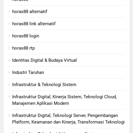
horas88 alternatif
horas88 link alternatif
horas88 login
horas88 rtp
Identitas Digital & Budaya Virtual
Industri Taruhan
Infrastruktur & Teknologi Sistem
Infrastruktur Digital, Kinerja Sistem, Teknologi Cloud,
Manajemen Aplikasi Modern
Infrastruktur Digital, Teknologi Server, Pengembangan
Platform, Keamanan dan Kinerja, Transformasi Teknologi