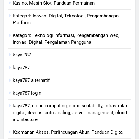
Kasino, Mesin Slot, Panduan Permainan
Kategori: Inovasi Digital, Teknologi, Pengembangan
Platform
Kategori: Teknologi Informasi, Pengembangan Web,
Inovasi Digital, Pengalaman Pengguna
kaya 787
kaya787
kaya787 alternatif
kaya787 login
kaya787, cloud computing, cloud scalability, infrastruktur
digital, devops, auto scaling, server management, cloud
architecture
Keamanan Akses, Perlindungan Akun, Panduan Digital