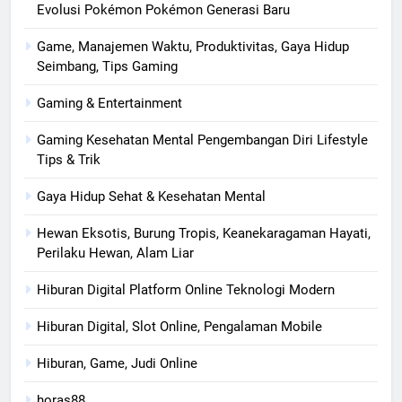
Evolusi Pokémon Pokémon Generasi Baru
Game, Manajemen Waktu, Produktivitas, Gaya Hidup
Seimbang, Tips Gaming
Gaming & Entertainment
Gaming Kesehatan Mental Pengembangan Diri Lifestyle
Tips & Trik
Gaya Hidup Sehat & Kesehatan Mental
Hewan Eksotis, Burung Tropis, Keanekaragaman Hayati,
Perilaku Hewan, Alam Liar
Hiburan Digital Platform Online Teknologi Modern
Hiburan Digital, Slot Online, Pengalaman Mobile
Hiburan, Game, Judi Online
horas88