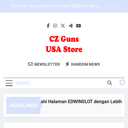
Skip
Mengenal Fitur Utama EDWINSLOT dan Cara
to
Menggunakannya
content
Mengenal Fitur Utama LEBAH4D dan Cara
Menggunakannya
Panduan Menjelajahi Halaman EDWINSLOT
dengan Lebih Mudah
Panduan Menjelajahi Halaman LEBAH4D dengan
Lebih Mudah
CZ Guns USA
Mengenal Fitur Utama EDWINSLOT dan Cara
Dapatkan Koleksi Senjata Berkualitas Di CZ
Menggunakannya
NEWSLETTER
RANDOM NEWS
Store
Guns USA Store. Solusi Untuk Perlindungan
Mengenal Fitur Utama LEBAH4D dan Cara
Menggunakannya
Dan Olahraga Menembak.
MENU
anduan Menjelajahi Halaman EDWINSLOT dengan Lebih Mud
HEADLINES
 Weeks Ago