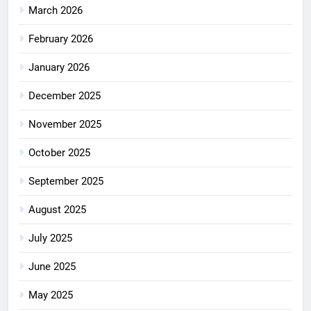
March 2026
February 2026
January 2026
December 2025
November 2025
October 2025
September 2025
August 2025
July 2025
June 2025
May 2025