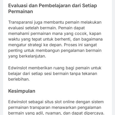
Evaluasi dan Pembelajaran dari Setiap
Permainan
Transparansi juga membantu pemain melakukan
evaluasi setelah bermain. Pemain dapat
memahami permainan mana yang cocok, kapan
waktu yang tepat untuk berhenti, dan bagaimana
mengatur strategi ke depan. Proses ini sangat
penting untuk membangun pengalaman bermain
yang berkelanjutan.
Edwinslot memberikan ruang bagi pemain untuk
belajar dari setiap sesi bermain tanpa tekanan
berlebihan.
Kesimpulan
Edwinslot sebagai situs slot online dengan sistem
permainan transparan menawarkan pengalaman
bermain yang adil, nyaman, dan dapat dipercaya.