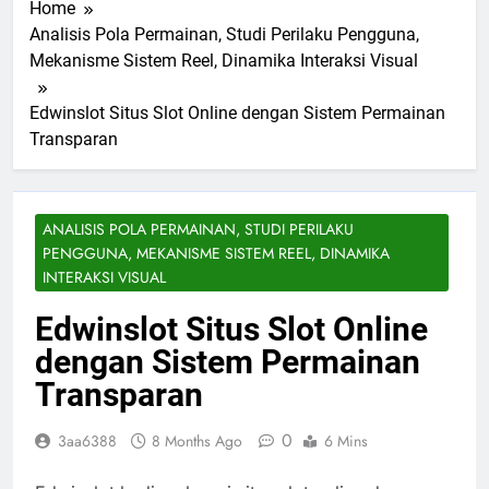
Home
Analisis Pola Permainan, Studi Perilaku Pengguna,
Mekanisme Sistem Reel, Dinamika Interaksi Visual
Edwinslot Situs Slot Online dengan Sistem Permainan
Transparan
ANALISIS POLA PERMAINAN, STUDI PERILAKU
PENGGUNA, MEKANISME SISTEM REEL, DINAMIKA
INTERAKSI VISUAL
Edwinslot Situs Slot Online
dengan Sistem Permainan
Transparan
0
3aa6388
8 Months Ago
6 Mins