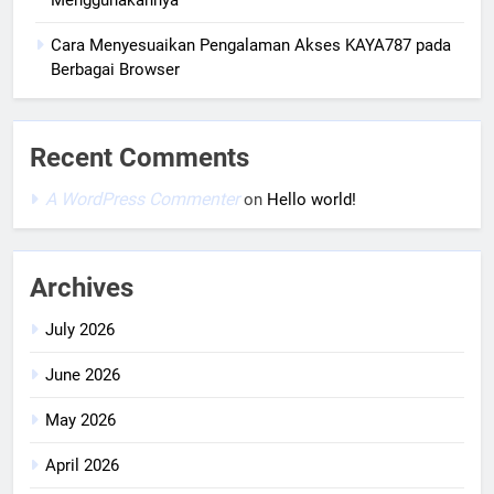
Cara Menyesuaikan Pengalaman Akses KAYA787 pada
Berbagai Browser
Recent Comments
A WordPress Commenter
on
Hello world!
Archives
July 2026
June 2026
May 2026
April 2026