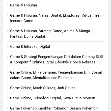
Game & Hiburan
Game & Hiburan, Narasi Digital, Eksplorasi Virtual, Tren
Industri Game
Game & Hiburan, Strategi Game, Anime & Manga,
Fantasi, Dunia Digital
Game & Interaksi Digital
Game & Strategi Pengembangan Diri dalam Gaming Skill
& Kompetitif Online Digital Lifestyle Hobi & Rekreasi
Game Online, Etika Bermain, Pengembangan Diri, Sosial
dalam Game, Mentalitas dan Perilaku
Game Online, Kisah Sukses, Judi Online
Game Online, Teknologi Digital, Gaya Hidup Modern
Game Pokémon Karakter Pokémon Desain Pokémon