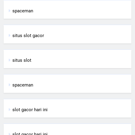
spaceman
situs slot gacor
situs slot
spaceman
slot gacor hari ini
slot gacor hari ini