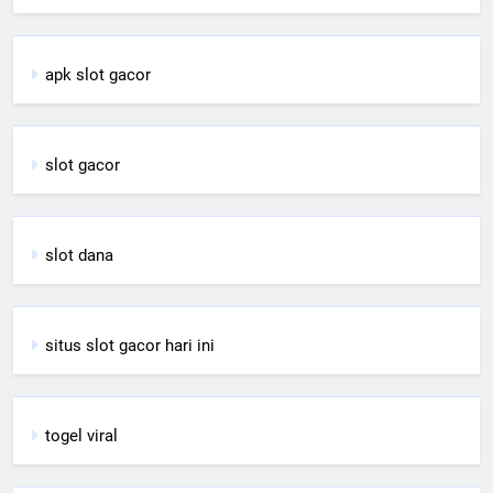
apk slot gacor
slot gacor
slot dana
situs slot gacor hari ini
togel viral