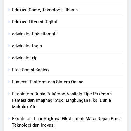
Edukasi Game, Teknologi Hiburan
Edukasi Literasi Digital
edwinslot link alternatif
edwinslot login
edwinslot rtp
Efek Sosial Kasino
Efisiensi Platform dan Sistem Online
Ekosistem Dunia Pokémon Analisis Tipe Pokémon
Fantasi dan Imajinasi Studi Lingkungan Fiksi Dunia
Makhluk Air
Eksplorasi Luar Angkasa Fiksi Ilmiah Masa Depan Bumi
Teknologi dan Inovasi