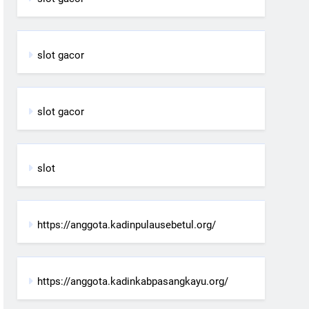
slot gacor
slot gacor
slot
https://anggota.kadinpulausebetul.org/
https://anggota.kadinkabpasangkayu.org/