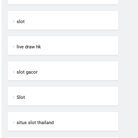
slot
live draw hk
slot gacor
Slot
situs slot thailand