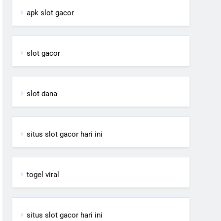
apk slot gacor
slot gacor
slot dana
situs slot gacor hari ini
togel viral
situs slot gacor hari ini