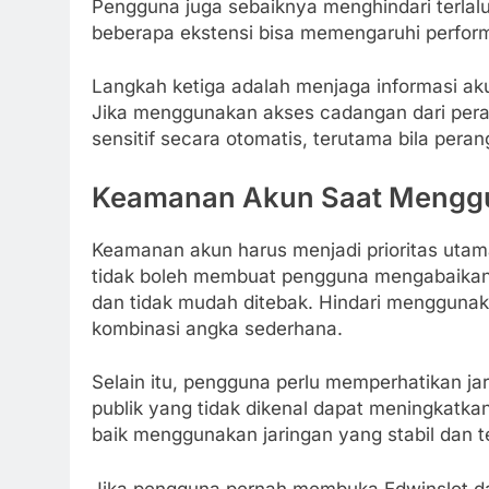
Pengguna juga sebaiknya menghindari terlalu
beberapa ekstensi bisa memengaruhi perfor
Langkah ketiga adalah menjaga informasi ak
Jika menggunakan akses cadangan dari pera
sensitif secara otomatis, terutama bila peran
Keamanan Akun Saat Mengg
Keamanan akun harus menjadi prioritas utam
tidak boleh membuat pengguna mengabaikan p
dan tidak mudah ditebak. Hindari menggunakan
kombinasi angka sederhana.
Selain itu, pengguna perlu memperhatikan jar
publik yang tidak dikenal dapat meningkatkan
baik menggunakan jaringan yang stabil dan t
Jika pengguna pernah membuka Edwinslot dari