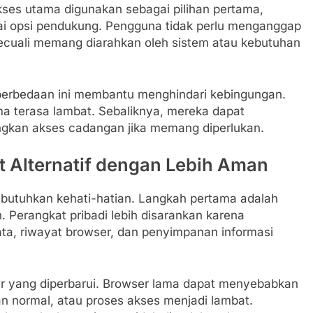
kses utama digunakan sebagai pilihan pertama,
ai opsi pendukung. Pengguna tidak perlu menganggap
ecuali memang diarahkan oleh sistem atau kebutuhan
perbedaan ini membantu menghindari kebingungan.
ma terasa lambat. Sebaliknya, mereka dapat
ngkan akses cadangan jika memang diperlukan.
 Alternatif dengan Lebih Aman
butuhkan kehati-hatian. Langkah pertama adalah
Perangkat pribadi lebih disarankan karena
ata, riwayat browser, dan penyimpanan informasi
 yang diperbarui. Browser lama dapat menyebabkan
an normal, atau proses akses menjadi lambat.