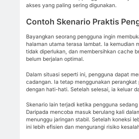
akses yang paling sering digunakan.
Contoh Skenario Praktis Peng
Bayangkan seorang pengguna ingin membuka E
halaman utama terasa lambat. Ia kemudian m
tidak diperlukan, dan membersihkan cache b
belum berjalan optimal.
Dalam situasi seperti ini, pengguna dapat m
cadangan. Ia tetap menggunakan perangkat p
dengan hati-hati. Setelah selesai, ia keluar
Skenario lain terjadi ketika pengguna sedang
Daripada mencoba masuk berulang kali dala
menunggu jaringan stabil. Setelah koneksi le
ini lebih efisien dan mengurangi risiko kesala