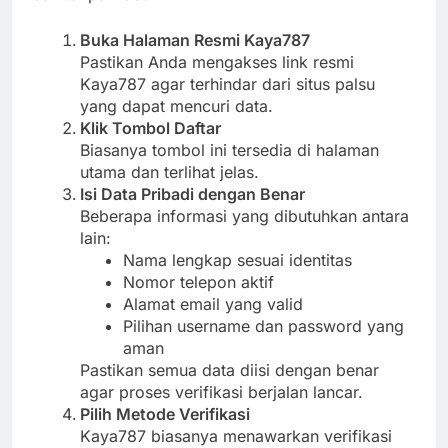
Buka Halaman Resmi Kaya787
Pastikan Anda mengakses link resmi
Kaya787 agar terhindar dari situs palsu
yang dapat mencuri data.
Klik Tombol Daftar
Biasanya tombol ini tersedia di halaman
utama dan terlihat jelas.
Isi Data Pribadi dengan Benar
Beberapa informasi yang dibutuhkan antara
lain:
Nama lengkap sesuai identitas
Nomor telepon aktif
Alamat email yang valid
Pilihan username dan password yang
aman
Pastikan semua data diisi dengan benar
agar proses verifikasi berjalan lancar.
Pilih Metode Verifikasi
Kaya787 biasanya menawarkan verifikasi