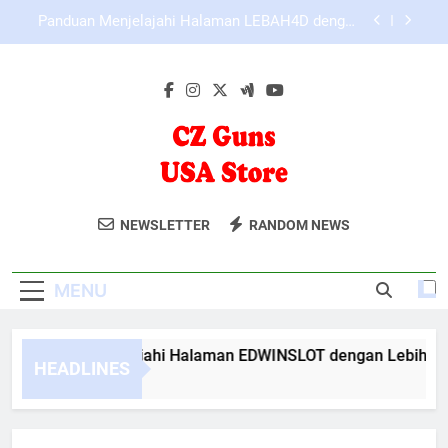
Skip
Mengenal Fitur Utama EDWINSLOT dan Cara
to
Menggunakannya
content
Mengenal Fitur Utama LEBAH4D dan Cara
Menggunakannya
Panduan Menjelajahi Halaman EDWINSLOT
dengan Lebih Mudah
Panduan Menjelajahi Halaman LEBAH4D dengan
Lebih Mudah
CZ Guns USA
Mengenal Fitur Utama EDWINSLOT dan Cara
Dapatkan Koleksi Senjata Berkualitas Di CZ
Menggunakannya
NEWSLETTER
RANDOM NEWS
Store
Guns USA Store. Solusi Untuk Perlindungan
Mengenal Fitur Utama LEBAH4D dan Cara
Menggunakannya
Dan Olahraga Menembak.
MENU
nduan Menjelajahi Halaman EDWINSLOT dengan Lebih Muda
HEADLINES
Weeks Ago