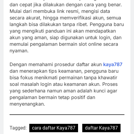
dan cepat jika dilakukan dengan cara yang benar.
Mulai dari membuka link resmi, mengisi data
secara akurat, hingga memverifikasi akun, semua
langkah bisa dilakukan tanpa ribet. Pengguna baru
yang mengikuti panduan ini akan mendapatkan
akun yang aman, siap digunakan untuk login, dan
memulai pengalaman bermain slot online secara
nyaman.
Dengan memahami prosedur daftar akun
kaya787
dan menerapkan tips keamanan, pengguna baru
bisa fokus menikmati permainan tanpa khawatir
soal masalah login atau keamanan akun. Proses
yang sederhana namun aman adalah kunci agar
pengalaman bermain tetap positif dan
menyenangkan.
Tagged:
cara daftar Kaya787
daftar Kaya787