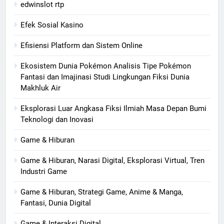
edwinslot rtp
Efek Sosial Kasino
Efisiensi Platform dan Sistem Online
Ekosistem Dunia Pokémon Analisis Tipe Pokémon
Fantasi dan Imajinasi Studi Lingkungan Fiksi Dunia
Makhluk Air
Eksplorasi Luar Angkasa Fiksi Ilmiah Masa Depan Bumi
Teknologi dan Inovasi
Game & Hiburan
Game & Hiburan, Narasi Digital, Eksplorasi Virtual, Tren
Industri Game
Game & Hiburan, Strategi Game, Anime & Manga,
Fantasi, Dunia Digital
Game & Interaksi Digital