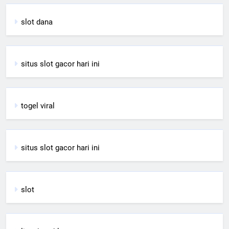
slot dana
situs slot gacor hari ini
togel viral
situs slot gacor hari ini
slot