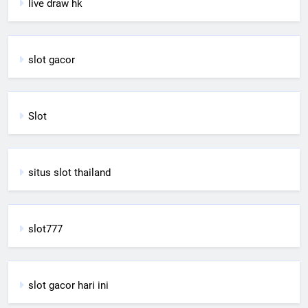
live draw hk
slot gacor
Slot
situs slot thailand
slot777
slot gacor hari ini