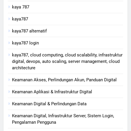
kaya 787
kaya787
kaya787 alternatif
kaya787 login
kaya787, cloud computing, cloud scalability, infrastruktur
digital, devops, auto scaling, server management, cloud
architecture
Keamanan Akses, Perlindungan Akun, Panduan Digital
Keamanan Aplikasi & Infrastruktur Digital
Keamanan Digital & Perlindungan Data
Keamanan Digital, Infrastruktur Server, Sistem Login,
Pengalaman Pengguna