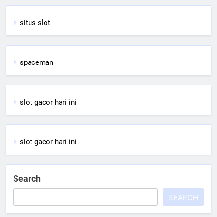
situs slot
spaceman
slot gacor hari ini
slot gacor hari ini
Search
SEARCH