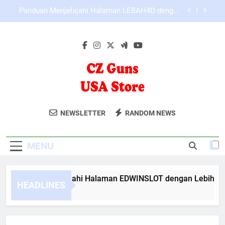
Skip
Mengenal Fitur Utama EDWINSLOT dan Cara
to
Menggunakannya
content
Mengenal Fitur Utama LEBAH4D dan Cara
Menggunakannya
Panduan Menjelajahi Halaman EDWINSLOT
dengan Lebih Mudah
Panduan Menjelajahi Halaman LEBAH4D dengan
Lebih Mudah
CZ Guns USA
Mengenal Fitur Utama EDWINSLOT dan Cara
Dapatkan Koleksi Senjata Berkualitas Di CZ
Menggunakannya
NEWSLETTER
RANDOM NEWS
Store
Guns USA Store. Solusi Untuk Perlindungan
Mengenal Fitur Utama LEBAH4D dan Cara
Menggunakannya
Dan Olahraga Menembak.
MENU
nduan Menjelajahi Halaman EDWINSLOT dengan Lebih Muda
HEADLINES
Weeks Ago