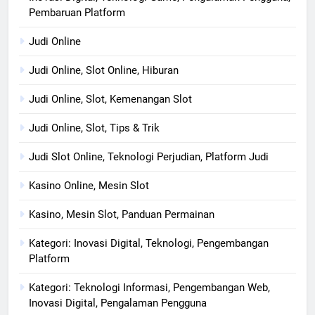
Pembaruan Platform
Judi Online
Judi Online, Slot Online, Hiburan
Judi Online, Slot, Kemenangan Slot
Judi Online, Slot, Tips & Trik
Judi Slot Online, Teknologi Perjudian, Platform Judi
Kasino Online, Mesin Slot
Kasino, Mesin Slot, Panduan Permainan
Kategori: Inovasi Digital, Teknologi, Pengembangan
Platform
Kategori: Teknologi Informasi, Pengembangan Web,
Inovasi Digital, Pengalaman Pengguna