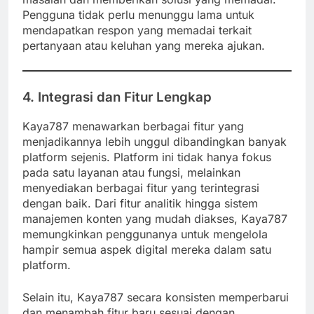
Pengguna tidak perlu menunggu lama untuk
mendapatkan respon yang memadai terkait
pertanyaan atau keluhan yang mereka ajukan.
4. Integrasi dan Fitur Lengkap
Kaya787 menawarkan berbagai fitur yang
menjadikannya lebih unggul dibandingkan banyak
platform sejenis. Platform ini tidak hanya fokus
pada satu layanan atau fungsi, melainkan
menyediakan berbagai fitur yang terintegrasi
dengan baik. Dari fitur analitik hingga sistem
manajemen konten yang mudah diakses, Kaya787
memungkinkan penggunanya untuk mengelola
hampir semua aspek digital mereka dalam satu
platform.
Selain itu, Kaya787 secara konsisten memperbarui
dan menambah fitur baru sesuai dengan