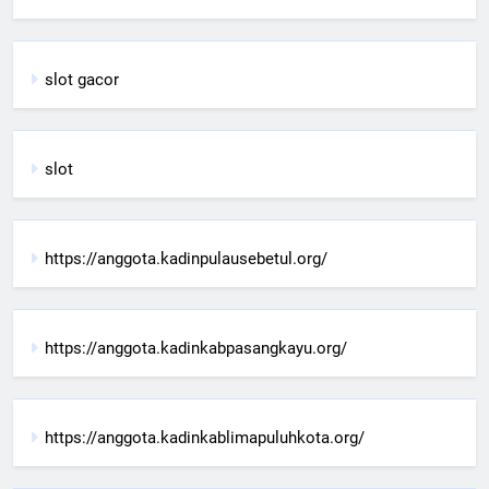
slot gacor
slot
https://anggota.kadinpulausebetul.org/
https://anggota.kadinkabpasangkayu.org/
https://anggota.kadinkablimapuluhkota.org/