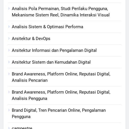
Analisis Pola Permainan, Studi Perilaku Pengguna,
Mekanisme Sistem Reel, Dinamika Interaksi Visual
Analisis Sistem & Optimasi Performa
Arsitektur & DevOps
Arsitektur Informasi dan Pengalaman Digital
Arsitektur Sistem dan Kemudahan Digital
Brand Awareness, Platform Online, Reputasi Digital,
Analisis Pencarian
Brand Awareness, Platform Online, Reputasi Digital,
Analisis Pengguna
Brand Digital, Tren Pencarian Online, Pengalaman
Pengguna
campestre