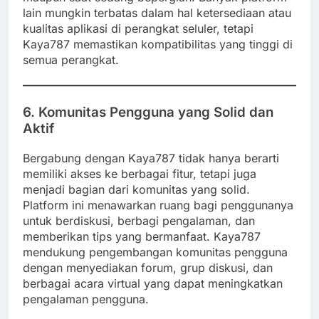
lain mungkin terbatas dalam hal ketersediaan atau
kualitas aplikasi di perangkat seluler, tetapi
Kaya787 memastikan kompatibilitas yang tinggi di
semua perangkat.
6. Komunitas Pengguna yang Solid dan
Aktif
Bergabung dengan Kaya787 tidak hanya berarti
memiliki akses ke berbagai fitur, tetapi juga
menjadi bagian dari komunitas yang solid.
Platform ini menawarkan ruang bagi penggunanya
untuk berdiskusi, berbagi pengalaman, dan
memberikan tips yang bermanfaat. Kaya787
mendukung pengembangan komunitas pengguna
dengan menyediakan forum, grup diskusi, dan
berbagai acara virtual yang dapat meningkatkan
pengalaman pengguna.