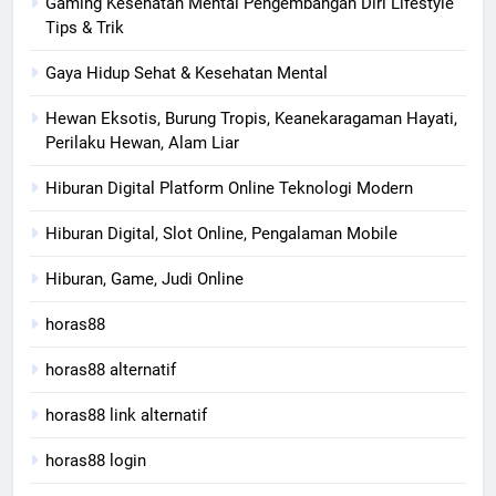
Gaming Kesehatan Mental Pengembangan Diri Lifestyle
Tips & Trik
Gaya Hidup Sehat & Kesehatan Mental
Hewan Eksotis, Burung Tropis, Keanekaragaman Hayati,
Perilaku Hewan, Alam Liar
Hiburan Digital Platform Online Teknologi Modern
Hiburan Digital, Slot Online, Pengalaman Mobile
Hiburan, Game, Judi Online
horas88
horas88 alternatif
horas88 link alternatif
horas88 login