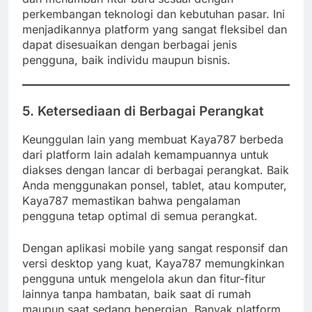
perkembangan teknologi dan kebutuhan pasar. Ini
menjadikannya platform yang sangat fleksibel dan
dapat disesuaikan dengan berbagai jenis
pengguna, baik individu maupun bisnis.
5. Ketersediaan di Berbagai Perangkat
Keunggulan lain yang membuat Kaya787 berbeda
dari platform lain adalah kemampuannya untuk
diakses dengan lancar di berbagai perangkat. Baik
Anda menggunakan ponsel, tablet, atau komputer,
Kaya787 memastikan bahwa pengalaman
pengguna tetap optimal di semua perangkat.
Dengan aplikasi mobile yang sangat responsif dan
versi desktop yang kuat, Kaya787 memungkinkan
pengguna untuk mengelola akun dan fitur-fitur
lainnya tanpa hambatan, baik saat di rumah
maupun saat sedang bepergian. Banyak platform