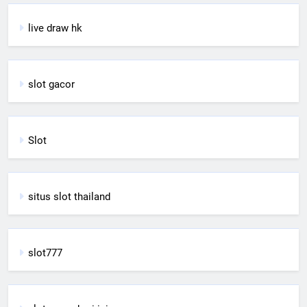
live draw hk
slot gacor
Slot
situs slot thailand
slot777