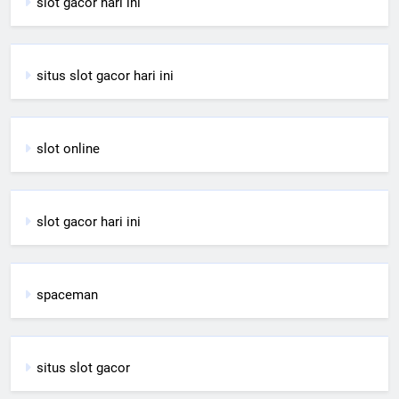
slot gacor hari ini
situs slot gacor hari ini
slot online
slot gacor hari ini
spaceman
situs slot gacor