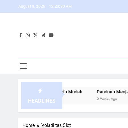
Skip
August 8, 2026
12:23:31 AM
to
content
CZ 
Dapatkan 
NSLOT dengan Lebih Mudah
Panduan Menjelajahi Hal
2 Weeks Ago
HEADLINES
Home
Volatilitas Slot