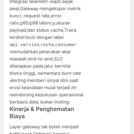
Integrasi telemetri wajib sejak
awal.Gateway mengekspor metrik
kunci: request rate,error
ratio,p95/p99 latency,ukuran
payload,dan status cache.Trace
terdistribusi dengan label
,
,
api.version
route
consumer
memudahkan pelacakan akar
masalah end-to-end.SLO
ditetapkan pada jalur bernilai
bisnis tinggi, sementara
burn rate
alerting
memberi sinyal dini saat
erosi keandalan mulai terjadi.Ini
mendorong keputusan operasional
berbasis data, bukan insting.
Kinerja & Penghematan
Biaya
Layer gateway tak boleh menjadi
bottleneck.Optimasi koneksi