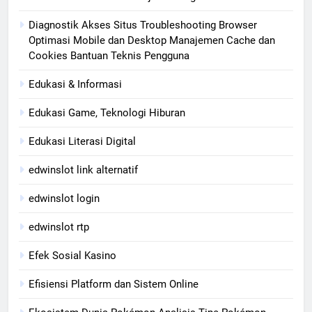
Diagnostik Akses Situs Troubleshooting Browser
Optimasi Mobile dan Desktop Manajemen Cache dan
Cookies Bantuan Teknis Pengguna
Edukasi & Informasi
Edukasi Game, Teknologi Hiburan
Edukasi Literasi Digital
edwinslot link alternatif
edwinslot login
edwinslot rtp
Efek Sosial Kasino
Efisiensi Platform dan Sistem Online