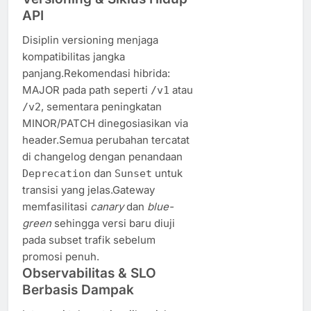
API
Disiplin versioning menjaga
kompatibilitas jangka
panjang.Rekomendasi hibrida:
MAJOR pada path seperti
atau
/v1
, sementara peningkatan
/v2
MINOR/PATCH dinegosiasikan via
header.Semua perubahan tercatat
di changelog dengan penandaan
dan
untuk
Deprecation
Sunset
transisi yang jelas.Gateway
memfasilitasi
canary
dan
blue-
green
sehingga versi baru diuji
pada subset trafik sebelum
promosi penuh.
Observabilitas & SLO
Berbasis Dampak