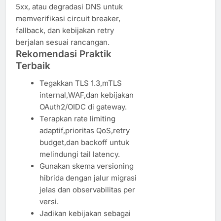
5xx, atau degradasi DNS untuk
memverifikasi circuit breaker,
fallback, dan kebijakan retry
berjalan sesuai rancangan.
Rekomendasi Praktik
Terbaik
Tegakkan TLS 1.3,mTLS
internal,WAF,dan kebijakan
OAuth2/OIDC di gateway.
Terapkan rate limiting
adaptif,prioritas QoS,retry
budget,dan backoff untuk
melindungi tail latency.
Gunakan skema versioning
hibrida dengan jalur migrasi
jelas dan observabilitas per
versi.
Jadikan kebijakan sebagai