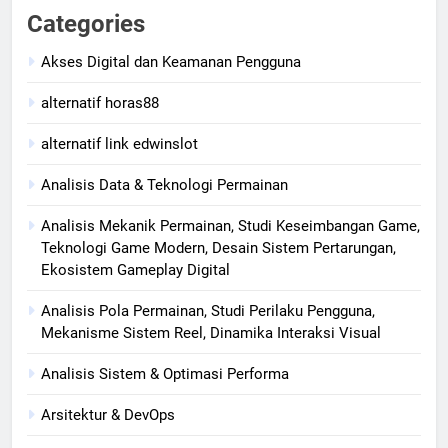
Categories
Akses Digital dan Keamanan Pengguna
alternatif horas88
alternatif link edwinslot
Analisis Data & Teknologi Permainan
Analisis Mekanik Permainan, Studi Keseimbangan Game,
Teknologi Game Modern, Desain Sistem Pertarungan,
Ekosistem Gameplay Digital
Analisis Pola Permainan, Studi Perilaku Pengguna,
Mekanisme Sistem Reel, Dinamika Interaksi Visual
Analisis Sistem & Optimasi Performa
Arsitektur & DevOps