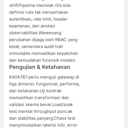
drift
.Pipeline menolak rilis bila
definisi rute tak menyertakan
autentikasi, rate limit, header
keamanan, dan anotasi
observabilitas.Wewenang
perubahan dijaga oleh RBAC yang
ketat, sementara audit trail
immutable memastikan kepatuhan
dan kemudahan forensik insiden.
Pengujian & Ketahanan
KAYA787 perlu menguji gateway di
tiga dimensi: fungsional, performa,
dan ketahanan.Uji kontrak
memastikan transformasi dan
validasi skema benar.Load/soak
test menilai throughput puncak
dan stabilitas panjang.Chaos test
menyimulasikan latensi hilir, error