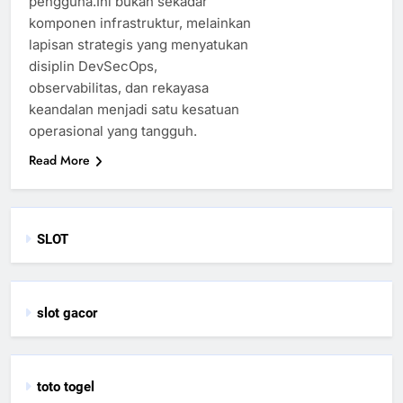
pengguna.Ini bukan sekadar
komponen infrastruktur, melainkan
lapisan strategis yang menyatukan
disiplin DevSecOps,
observabilitas, dan rekayasa
keandalan menjadi satu kesatuan
operasional yang tangguh.
Read More
SLOT
slot gacor
toto togel