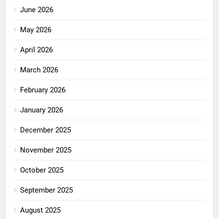
June 2026
May 2026
April 2026
March 2026
February 2026
January 2026
December 2025
November 2025
October 2025
September 2025
August 2025