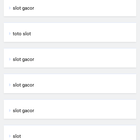
slot gacor
toto slot
slot gacor
slot gacor
slot gacor
slot