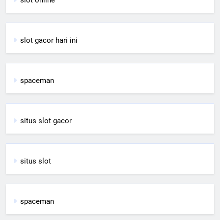
slot online
slot gacor hari ini
spaceman
situs slot gacor
situs slot
spaceman