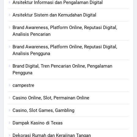
Arsitektur Informasi dan Pengalaman Digital
Arsitektur Sistem dan Kemudahan Digital
Brand Awareness, Platform Online, Reputasi Digital,
Analisis Pencarian
Brand Awareness, Platform Online, Reputasi Digital,
Analisis Pengguna
Brand Digital, Tren Pencarian Online, Pengalaman
Pengguna
campestre
Casino Online, Slot, Permainan Online
Casino, Slot Games, Gambling
Dampak Kasino di Texas
Dekorasi Rumah dan Kerajinan Tangan