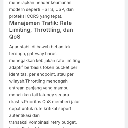
menerapkan header keamanan
modern seperti HSTS, CSP, dan
proteksi CORS yang tepat.
Manajemen Trafik: Rate
Limiting, Throttling, dan
QoS
Agar stabil di bawah beban tak
terduga, gateway harus
menegakkan kebijakan rate limiting
adaptif berbasis token bucket per
identitas, per endpoint, atau per
wilayah.Throttling mencegah
antrean panjang yang mampu
menaikkan tail latency secara
drastis.Prioritas QoS memberi jalur
cepat untuk rute kritikal seperti
autentikasi dan
transaksi.Kombinasi retry budget,