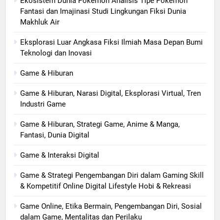
Ekosistem Dunia Pokémon Analisis Tipe Pokémon
Fantasi dan Imajinasi Studi Lingkungan Fiksi Dunia
Makhluk Air
Eksplorasi Luar Angkasa Fiksi Ilmiah Masa Depan Bumi
Teknologi dan Inovasi
Game & Hiburan
Game & Hiburan, Narasi Digital, Eksplorasi Virtual, Tren
Industri Game
Game & Hiburan, Strategi Game, Anime & Manga,
Fantasi, Dunia Digital
Game & Interaksi Digital
Game & Strategi Pengembangan Diri dalam Gaming Skill
& Kompetitif Online Digital Lifestyle Hobi & Rekreasi
Game Online, Etika Bermain, Pengembangan Diri, Sosial
dalam Game, Mentalitas dan Perilaku