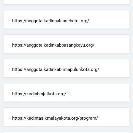
https://anggota.kadinpulausebetul.org/
https://anggota.kadinkabpasangkayu.org/
https://anggota.kadinkablimapuluhkota.org/
https://kadinbinjaikota.org/
https://kadintasikmalayakota.org/program/