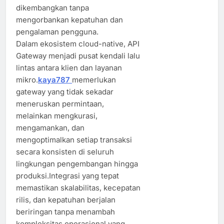
dikembangkan tanpa
mengorbankan kepatuhan dan
pengalaman pengguna.
Dalam ekosistem cloud-native, API
Gateway menjadi pusat kendali lalu
lintas antara klien dan layanan
mikro.
kaya787
memerlukan
gateway yang tidak sekadar
meneruskan permintaan,
melainkan mengkurasi,
mengamankan, dan
mengoptimalkan setiap transaksi
secara konsisten di seluruh
lingkungan pengembangan hingga
produksi.Integrasi yang tepat
memastikan skalabilitas, kecepatan
rilis, dan kepatuhan berjalan
beriringan tanpa menambah
kompleksitas operasional yang