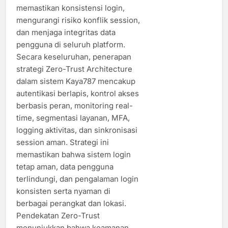
memastikan konsistensi login,
mengurangi risiko konflik session,
dan menjaga integritas data
pengguna di seluruh platform.
Secara keseluruhan, penerapan
strategi Zero-Trust Architecture
dalam sistem Kaya787 mencakup
autentikasi berlapis, kontrol akses
berbasis peran, monitoring real-
time, segmentasi layanan, MFA,
logging aktivitas, dan sinkronisasi
session aman. Strategi ini
memastikan bahwa sistem login
tetap aman, data pengguna
terlindungi, dan pengalaman login
konsisten serta nyaman di
berbagai perangkat dan lokasi.
Pendekatan Zero-Trust
menunjukkan bahwa keamanan