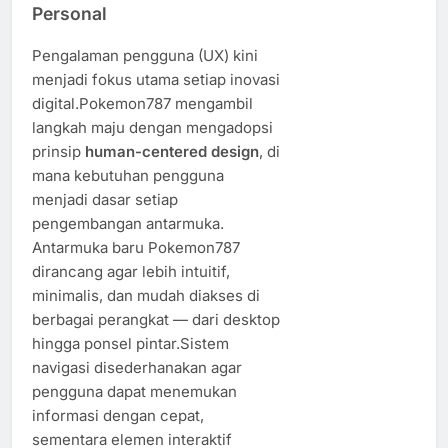
Personal
Pengalaman pengguna (UX) kini
menjadi fokus utama setiap inovasi
digital.Pokemon787 mengambil
langkah maju dengan mengadopsi
prinsip
human-centered design
, di
mana kebutuhan pengguna
menjadi dasar setiap
pengembangan antarmuka.
Antarmuka baru Pokemon787
dirancang agar lebih intuitif,
minimalis, dan mudah diakses di
berbagai perangkat — dari desktop
hingga ponsel pintar.Sistem
navigasi disederhanakan agar
pengguna dapat menemukan
informasi dengan cepat,
sementara elemen interaktif