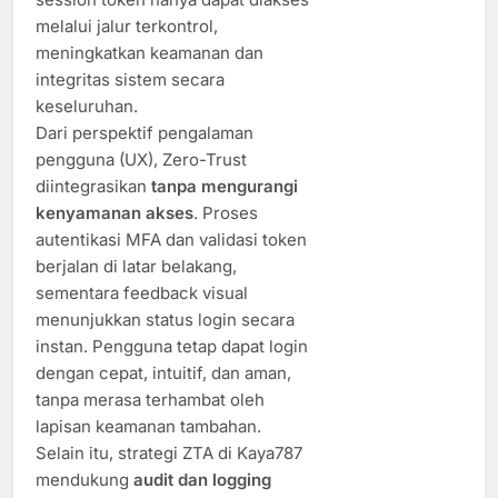
melalui jalur terkontrol,
meningkatkan keamanan dan
integritas sistem secara
keseluruhan.
Dari perspektif pengalaman
pengguna (UX), Zero-Trust
diintegrasikan
tanpa mengurangi
kenyamanan akses
. Proses
autentikasi MFA dan validasi token
berjalan di latar belakang,
sementara feedback visual
menunjukkan status login secara
instan. Pengguna tetap dapat login
dengan cepat, intuitif, dan aman,
tanpa merasa terhambat oleh
lapisan keamanan tambahan.
Selain itu, strategi ZTA di Kaya787
mendukung
audit dan logging