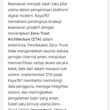
Keamanan menjadi salah satu pilar
utama dalam pengelolaan platform
digital modern. Kaya787
memahami pentingnya strategi
keamanan proaktif dengan
menerapkan
Zero-Trust
Architecture (ZTA)
dalam
sistemnya. Pendekatan Zero-Trust
tidak mengandalkan asumsi bahwa
jaringan internal aman, melainkan
memverifikasi setiap akses secara
ketat, baik dari dalam maupun luar
sistem. Implementasi ZTA pada
Kaya787 membantu melindungi
data pengguna, menjaga integritas
sistem, dan meningkatkan
pengalaman login yang aman.
Salah satu prinsip utama Zero-
Trust adalah
“never trust, always