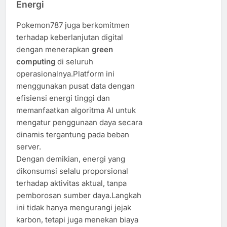
Energi
Pokemon787 juga berkomitmen
terhadap keberlanjutan digital
dengan menerapkan
green
computing
di seluruh
operasionalnya.Platform ini
menggunakan pusat data dengan
efisiensi energi tinggi dan
memanfaatkan algoritma AI untuk
mengatur penggunaan daya secara
dinamis tergantung pada beban
server.
Dengan demikian, energi yang
dikonsumsi selalu proporsional
terhadap aktivitas aktual, tanpa
pemborosan sumber daya.Langkah
ini tidak hanya mengurangi jejak
karbon, tetapi juga menekan biaya