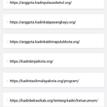
https://anggota.kadinpulausebetul.org/
https://anggota.kadinkabpasangkayu.org/
https://anggota.kadinkablimapuluhkota.org/
https://kadinbinjaikota.org/
https://kadintasikmalayakota.org/program/
https://kadinbekasikab.org/tentang-kadin/ketua-umum/