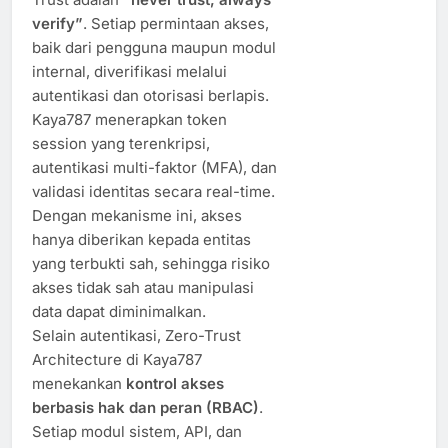
verify”
. Setiap permintaan akses,
baik dari pengguna maupun modul
internal, diverifikasi melalui
autentikasi dan otorisasi berlapis.
Kaya787 menerapkan token
session yang terenkripsi,
autentikasi multi-faktor (MFA), dan
validasi identitas secara real-time.
Dengan mekanisme ini, akses
hanya diberikan kepada entitas
yang terbukti sah, sehingga risiko
akses tidak sah atau manipulasi
data dapat diminimalkan.
Selain autentikasi, Zero-Trust
Architecture di Kaya787
menekankan
kontrol akses
berbasis hak dan peran (RBAC)
.
Setiap modul sistem, API, dan