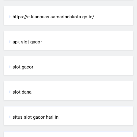
https://e-kianpuas.samarindakota.go.id/
apk slot gacor
slot gacor
slot dana
situs slot gacor hari ini