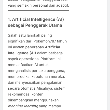
yang semakin personal dan adaptif.
1. Artificial Intelligence (AI)
sebagai Penggerak Utama
Salah satu langkah paling
signifikan dari Pokemon787 tahun
ini adalah penerapan
Artificial
Intelligence (AI)
dalam berbagai
aspek operasional.Platform ini
memanfaatkan AI untuk
menganalisis perilaku pengguna,
memprediksi kebutuhan mereka,
dan menyesuaikan pengalaman
secara otomatis.Misalnya, sistem
rekomendasi konten
dikembangkan menggunakan
machine learning
yang mampu