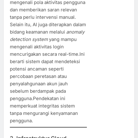
mengenali pola aktivitas pengguna
dan memberikan saran relevan
tanpa perlu intervensi manual.
Selain itu, AI juga diterapkan dalam
bidang keamanan melalui
anomaly
detection system
yang mampu
mengenali aktivitas login
mencurigakan secara real-time.Ini
berarti sistem dapat mendeteksi
potensi ancaman seperti
percobaan peretasan atau
penyalahgunaan akun jauh
sebelum berdampak pada
pengguna.Pendekatan ini
memperkuat integritas sistem
tanpa mengurangi kenyamanan
pengguna.