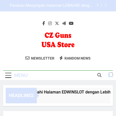
Skip
Mengenal Fitur Utama EDWINSLOT dan Cara
to
Menggunakannya
content
Mengenal Fitur Utama LEBAH4D dan Cara
Menggunakannya
Panduan Menjelajahi Halaman EDWINSLOT
dengan Lebih Mudah
Panduan Menjelajahi Halaman LEBAH4D dengan
Lebih Mudah
CZ Guns USA
Mengenal Fitur Utama EDWINSLOT dan Cara
Dapatkan Koleksi Senjata Berkualitas Di CZ
Menggunakannya
NEWSLETTER
RANDOM NEWS
Store
Guns USA Store. Solusi Untuk Perlindungan
Mengenal Fitur Utama LEBAH4D dan Cara
Menggunakannya
Dan Olahraga Menembak.
MENU
anduan Menjelajahi Halaman EDWINSLOT dengan Lebih Muda
HEADLINES
Weeks Ago