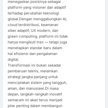
menegaskan posisinya sebagai
platform yang visioner dan adaptif
terhadap perubahan teknologi
global.Dengan menggabungkan AI,
cloud terdistribusi, keamanan
siber adaptif, UX modern, dan
green computing, platform ini tidak
hanya mengikuti tren — tetapi juga
menetapkan standar baru dalam
hal efisiensi dan pengalaman
digital.
Transformasi ini bukan sekadar
pembaruan teknis, melainkan
strategi jangka panjang untuk
menciptakan sistem yang tangguh,
aman, dan manusiawi.Di masa
depan, langkah-langkah inovatif
semacam ini akan terus menjadi
pilar penting dalam membangun