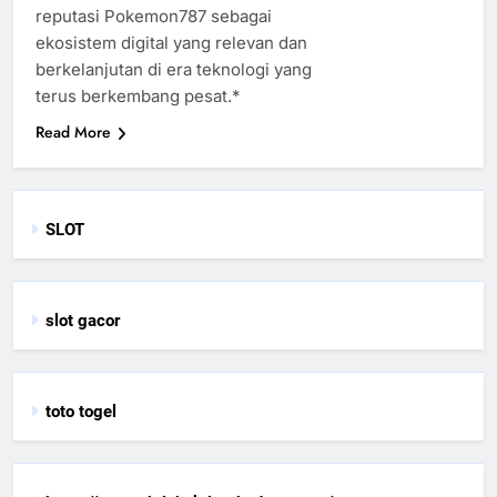
reputasi Pokemon787 sebagai
ekosistem digital yang relevan dan
berkelanjutan di era teknologi yang
terus berkembang pesat.*
Read More
SLOT
slot gacor
toto togel