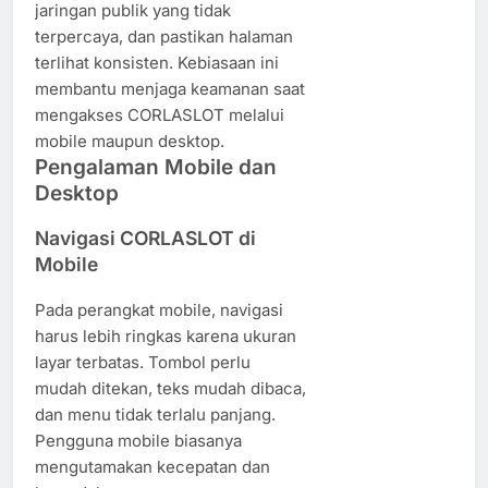
jaringan publik yang tidak
terpercaya, dan pastikan halaman
terlihat konsisten. Kebiasaan ini
membantu menjaga keamanan saat
mengakses CORLASLOT melalui
mobile maupun desktop.
Pengalaman Mobile dan
Desktop
Navigasi CORLASLOT di
Mobile
Pada perangkat mobile, navigasi
harus lebih ringkas karena ukuran
layar terbatas. Tombol perlu
mudah ditekan, teks mudah dibaca,
dan menu tidak terlalu panjang.
Pengguna mobile biasanya
mengutamakan kecepatan dan