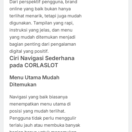
Dari perspektif pengguna, brand
online yang baik bukan hanya
terlihat menarik, tetapi juga mudah
digunakan. Tampilan yang rapi,
instruksi yang jelas, dan menu
yang mudah ditemukan menjadi
bagian penting dari pengalaman
digital yang positif.
Ciri Navigasi Sederhana
pada CORLASLOT
Menu Utama Mudah
Ditemukan
Navigasi yang baik biasanya
menempatkan menu utama di
posisi yang mudah terlihat.
Pengguna tidak perlu menggulir
terlalu jauh atau membuka banyak