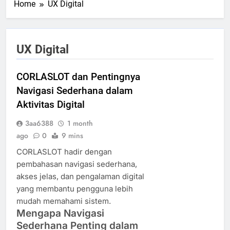
Home
UX Digital
UX Digital
CORLASLOT dan Pentingnya
Navigasi Sederhana dalam
Aktivitas Digital
3aa6388
1 month
ago
0
9 mins
CORLASLOT hadir dengan
pembahasan navigasi sederhana,
akses jelas, dan pengalaman digital
yang membantu pengguna lebih
mudah memahami sistem.
Mengapa Navigasi
Sederhana Penting dalam