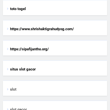
toto togel
https://www.shrishaktigrahudyog.com/
https://sipafijantho.org/
situs slot gacor
slot
slot gacor