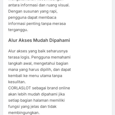
antara informasi dan ruang visual.
Dengan susunan yang rapi,
pengguna dapat membaca
informasi penting tanpa merasa
terganggu.
Alur Akses Mudah Dipahami
Alur akses yang baik seharusnya
terasa logis. Pengguna memahami
langkah awal, mengetahui bagian
mana yang harus dipilih, dan dapat
kembali ke menu utama tanpa
kesulitan.
CORLASLOT sebagai brand online
akan lebih mudah dipahami jika
setiap bagian halaman memiliki
fungsi yang jelas dan tidak
membingungkan.