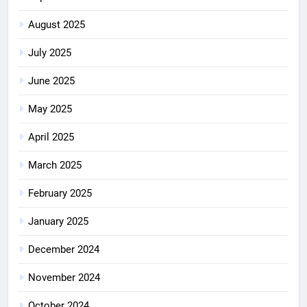
August 2025
July 2025
June 2025
May 2025
April 2025
March 2025
February 2025
January 2025
December 2024
November 2024
October 2024