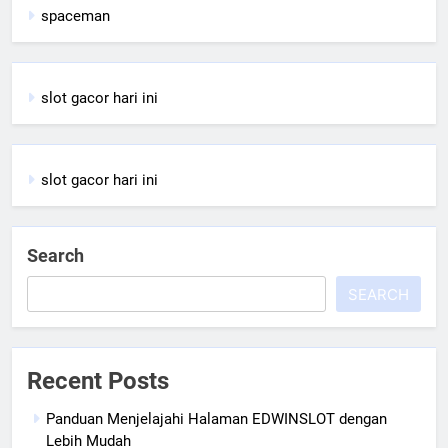
spaceman
slot gacor hari ini
slot gacor hari ini
Search
SEARCH
Recent Posts
Panduan Menjelajahi Halaman EDWINSLOT dengan
Lebih Mudah