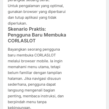
Untuk pengalaman yang optimal,
gunakan browser yang diperbarui
dan tutup aplikasi yang tidak
diperlukan.
Skenario Praktis:
Pengguna Baru Membuka
CORLASLOT
Bayangkan seorang pengguna
baru membuka CORLASLOT
melalui browser mobile. Ia ingin
memahami menu utama, tetapi
belum familiar dengan tampilan
halaman. Jika navigasi disusun
sederhana, pengguna dapat
langsung mengenali bagian
penting, membaca instruksi, dan
berpindah menu tanpa
kebingungan.