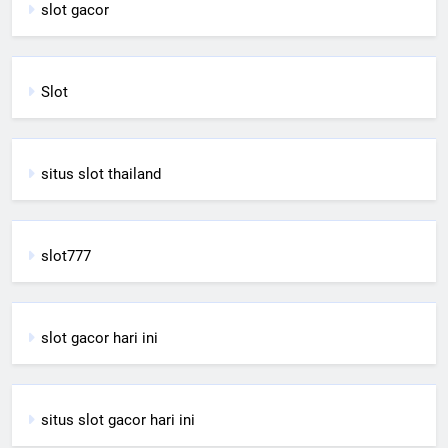
slot gacor
Slot
situs slot thailand
slot777
slot gacor hari ini
situs slot gacor hari ini