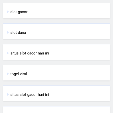
slot gacor
slot dana
situs slot gacor hari ini
togel viral
situs slot gacor hari ini