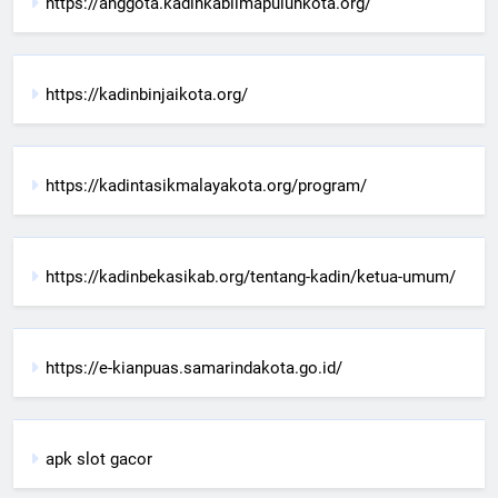
https://anggota.kadinkablimapuluhkota.org/
https://kadinbinjaikota.org/
https://kadintasikmalayakota.org/program/
https://kadinbekasikab.org/tentang-kadin/ketua-umum/
https://e-kianpuas.samarindakota.go.id/
apk slot gacor