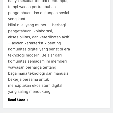
hanya sekadar tempat berkumpul,
tetapi wadah pertumbuhan
pengetahuan dan dukungan sosial
yang kuat.
Nilai‑nilai yang muncul—berbagi
pengetahuan, kolaborasi,
aksesibilitas, dan keterlibatan aktif
—adalah karakteristik penting
komunitas digital yang sehat di era
teknologi modern. Belajar dari
komunitas semacam ini memberi
wawasan berharga tentang
bagaimana teknologi dan manusia
bekerja bersama untuk
menciptakan ekosistem digital
yang saling mendukung.
Read More