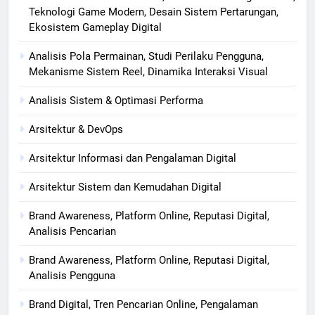
Teknologi Game Modern, Desain Sistem Pertarungan,
Ekosistem Gameplay Digital
Analisis Pola Permainan, Studi Perilaku Pengguna,
Mekanisme Sistem Reel, Dinamika Interaksi Visual
Analisis Sistem & Optimasi Performa
Arsitektur & DevOps
Arsitektur Informasi dan Pengalaman Digital
Arsitektur Sistem dan Kemudahan Digital
Brand Awareness, Platform Online, Reputasi Digital,
Analisis Pencarian
Brand Awareness, Platform Online, Reputasi Digital,
Analisis Pengguna
Brand Digital, Tren Pencarian Online, Pengalaman