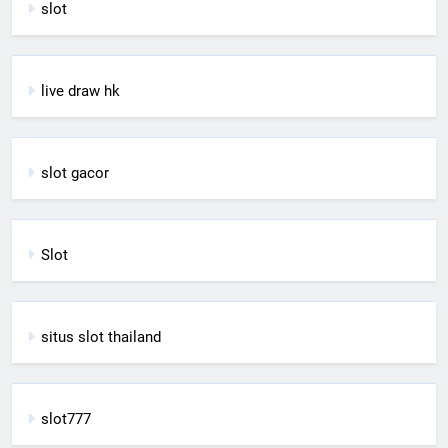
slot
live draw hk
slot gacor
Slot
situs slot thailand
slot777