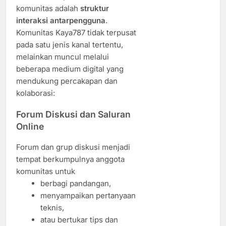
komunitas adalah
struktur
interaksi antarpengguna
.
Komunitas Kaya787 tidak terpusat
pada satu jenis kanal tertentu,
melainkan muncul melalui
beberapa medium digital yang
mendukung percakapan dan
kolaborasi:
Forum Diskusi dan Saluran
Online
Forum dan grup diskusi menjadi
tempat berkumpulnya anggota
komunitas untuk
berbagi pandangan,
menyampaikan pertanyaan
teknis,
atau bertukar tips dan