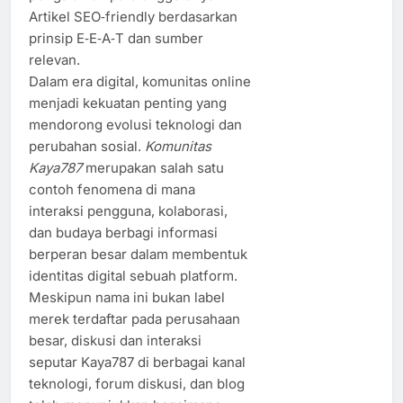
Artikel SEO‑friendly berdasarkan
prinsip E‑E‑A‑T dan sumber
relevan.
Dalam era digital, komunitas online
menjadi kekuatan penting yang
mendorong evolusi teknologi dan
perubahan sosial.
Komunitas
Kaya787
merupakan salah satu
contoh fenomena di mana
interaksi pengguna, kolaborasi,
dan budaya berbagi informasi
berperan besar dalam membentuk
identitas digital sebuah platform.
Meskipun nama ini bukan label
merek terdaftar pada perusahaan
besar, diskusi dan interaksi
seputar Kaya787 di berbagai kanal
teknologi, forum diskusi, dan blog