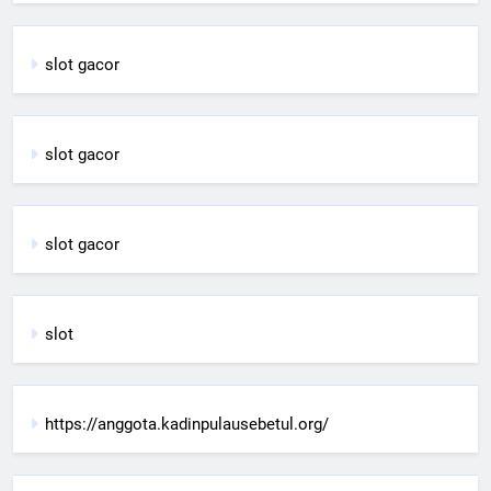
slot gacor
slot gacor
slot gacor
slot
https://anggota.kadinpulausebetul.org/