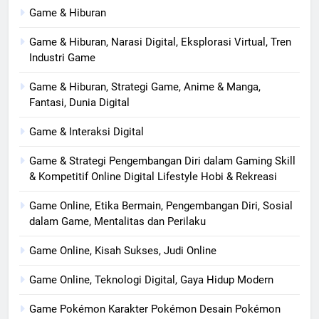
Game & Hiburan
Game & Hiburan, Narasi Digital, Eksplorasi Virtual, Tren
Industri Game
Game & Hiburan, Strategi Game, Anime & Manga,
Fantasi, Dunia Digital
Game & Interaksi Digital
Game & Strategi Pengembangan Diri dalam Gaming Skill
& Kompetitif Online Digital Lifestyle Hobi & Rekreasi
Game Online, Etika Bermain, Pengembangan Diri, Sosial
dalam Game, Mentalitas dan Perilaku
Game Online, Kisah Sukses, Judi Online
Game Online, Teknologi Digital, Gaya Hidup Modern
Game Pokémon Karakter Pokémon Desain Pokémon