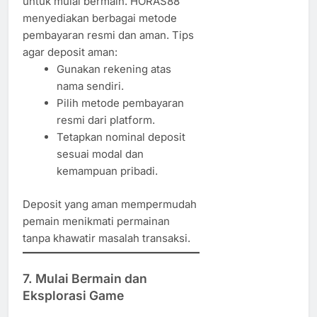
untuk mulai bermain. HORAS88
menyediakan berbagai metode
pembayaran resmi dan aman. Tips
agar deposit aman:
Gunakan rekening atas
nama sendiri.
Pilih metode pembayaran
resmi dari platform.
Tetapkan nominal deposit
sesuai modal dan
kemampuan pribadi.
Deposit yang aman mempermudah
pemain menikmati permainan
tanpa khawatir masalah transaksi.
7. Mulai Bermain dan
Eksplorasi Game