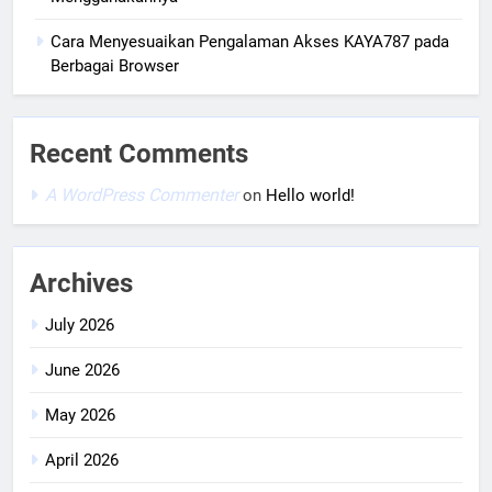
Cara Menyesuaikan Pengalaman Akses KAYA787 pada
Berbagai Browser
Recent Comments
A WordPress Commenter
on
Hello world!
Archives
July 2026
June 2026
May 2026
April 2026