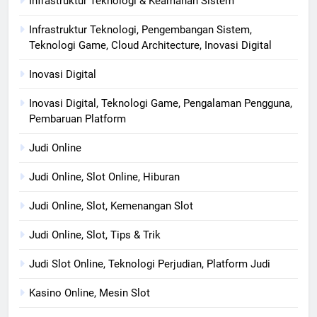
Infrastruktur Teknologi & Keamanan Sistem
Infrastruktur Teknologi, Pengembangan Sistem,
Teknologi Game, Cloud Architecture, Inovasi Digital
Inovasi Digital
Inovasi Digital, Teknologi Game, Pengalaman Pengguna,
Pembaruan Platform
Judi Online
Judi Online, Slot Online, Hiburan
Judi Online, Slot, Kemenangan Slot
Judi Online, Slot, Tips & Trik
Judi Slot Online, Teknologi Perjudian, Platform Judi
Kasino Online, Mesin Slot