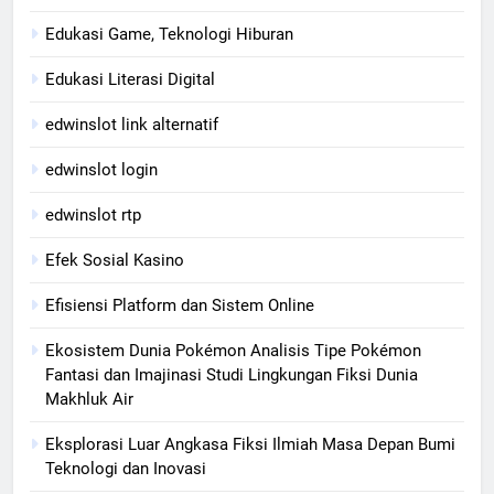
Edukasi Game, Teknologi Hiburan
Edukasi Literasi Digital
edwinslot link alternatif
edwinslot login
edwinslot rtp
Efek Sosial Kasino
Efisiensi Platform dan Sistem Online
Ekosistem Dunia Pokémon Analisis Tipe Pokémon
Fantasi dan Imajinasi Studi Lingkungan Fiksi Dunia
Makhluk Air
Eksplorasi Luar Angkasa Fiksi Ilmiah Masa Depan Bumi
Teknologi dan Inovasi