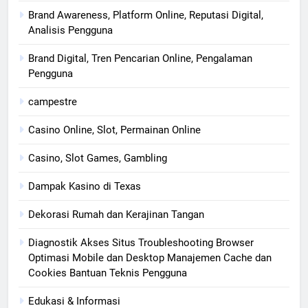
Brand Awareness, Platform Online, Reputasi Digital,
Analisis Pengguna
Brand Digital, Tren Pencarian Online, Pengalaman
Pengguna
campestre
Casino Online, Slot, Permainan Online
Casino, Slot Games, Gambling
Dampak Kasino di Texas
Dekorasi Rumah dan Kerajinan Tangan
Diagnostik Akses Situs Troubleshooting Browser
Optimasi Mobile dan Desktop Manajemen Cache dan
Cookies Bantuan Teknis Pengguna
Edukasi & Informasi