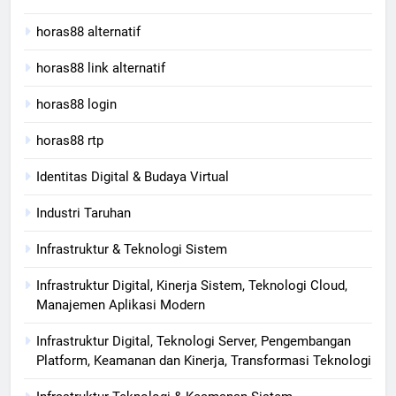
horas88 alternatif
horas88 link alternatif
horas88 login
horas88 rtp
Identitas Digital & Budaya Virtual
Industri Taruhan
Infrastruktur & Teknologi Sistem
Infrastruktur Digital, Kinerja Sistem, Teknologi Cloud,
Manajemen Aplikasi Modern
Infrastruktur Digital, Teknologi Server, Pengembangan
Platform, Keamanan dan Kinerja, Transformasi Teknologi