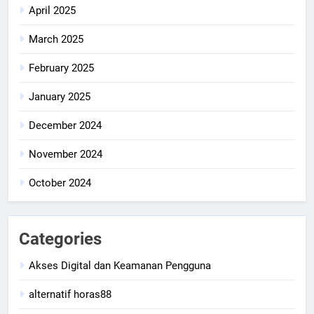
April 2025
March 2025
February 2025
January 2025
December 2024
November 2024
October 2024
Categories
Akses Digital dan Keamanan Pengguna
alternatif horas88