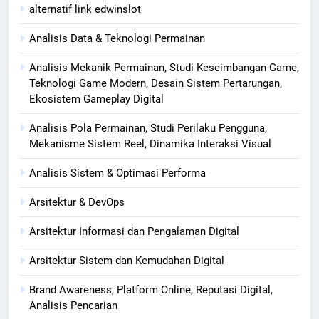
alternatif link edwinslot
Analisis Data & Teknologi Permainan
Analisis Mekanik Permainan, Studi Keseimbangan Game,
Teknologi Game Modern, Desain Sistem Pertarungan,
Ekosistem Gameplay Digital
Analisis Pola Permainan, Studi Perilaku Pengguna,
Mekanisme Sistem Reel, Dinamika Interaksi Visual
Analisis Sistem & Optimasi Performa
Arsitektur & DevOps
Arsitektur Informasi dan Pengalaman Digital
Arsitektur Sistem dan Kemudahan Digital
Brand Awareness, Platform Online, Reputasi Digital,
Analisis Pencarian