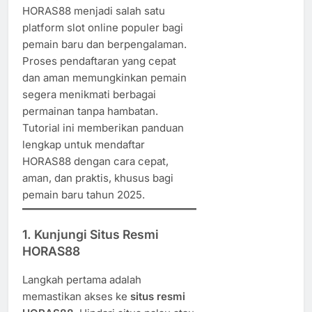
HORAS88 menjadi salah satu
platform slot online populer bagi
pemain baru dan berpengalaman.
Proses pendaftaran yang cepat
dan aman memungkinkan pemain
segera menikmati berbagai
permainan tanpa hambatan.
Tutorial ini memberikan panduan
lengkap untuk mendaftar
HORAS88 dengan cara cepat,
aman, dan praktis, khusus bagi
pemain baru tahun 2025.
1. Kunjungi Situs Resmi
HORAS88
Langkah pertama adalah
memastikan akses ke
situs resmi