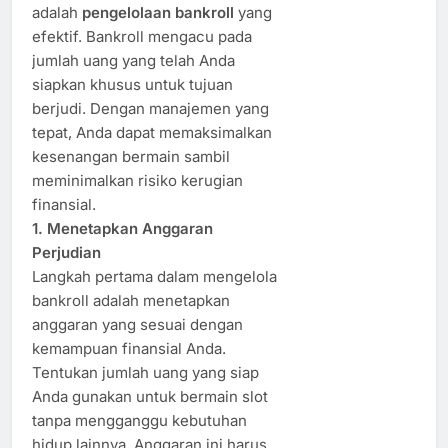
adalah
pengelolaan bankroll
yang
efektif. Bankroll mengacu pada
jumlah uang yang telah Anda
siapkan khusus untuk tujuan
berjudi. Dengan manajemen yang
tepat, Anda dapat memaksimalkan
kesenangan bermain sambil
meminimalkan risiko kerugian
finansial.
1. Menetapkan Anggaran
Perjudian
Langkah pertama dalam mengelola
bankroll adalah menetapkan
anggaran yang sesuai dengan
kemampuan finansial Anda.
Tentukan jumlah uang yang siap
Anda gunakan untuk bermain slot
tanpa mengganggu kebutuhan
hidup lainnya. Anggaran ini harus