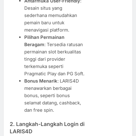
Antarmuka User-Friendly
:
Desain situs yang
sederhana memudahkan
pemain baru untuk
menavigasi platform.
Pilihan Permainan
Beragam
: Tersedia ratusan
permainan slot berkualitas
tinggi dari provider
terkemuka seperti
Pragmatic Play dan PG Soft.
Bonus Menarik
: LARIS4D
menawarkan berbagai
bonus, seperti bonus
selamat datang, cashback,
dan free spin.
2.
Langkah-Langkah Login di
LARIS4D