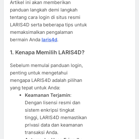
Artikel ini akan memberikan
panduan langkah demi langkah
tentang cara login di situs resmi
LARIS4D serta beberapa tips untuk
memaksimalkan pengalaman
bermain Anda
laris4d
.
1.
Kenapa Memilih LARIS4D?
Sebelum memulai panduan login,
penting untuk mengetahui
mengapa LARIS4D adalah pilihan
yang tepat untuk Anda:
Keamanan Terjamin
:
Dengan lisensi resmi dan
sistem enkripsi tingkat
tinggi, LARIS4D memastikan
privasi data dan keamanan
transaksi Anda.