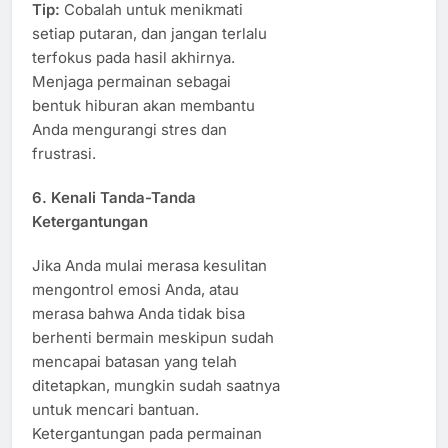
Tip:
Cobalah untuk menikmati
setiap putaran, dan jangan terlalu
terfokus pada hasil akhirnya.
Menjaga permainan sebagai
bentuk hiburan akan membantu
Anda mengurangi stres dan
frustrasi.
6. Kenali Tanda-Tanda
Ketergantungan
Jika Anda mulai merasa kesulitan
mengontrol emosi Anda, atau
merasa bahwa Anda tidak bisa
berhenti bermain meskipun sudah
mencapai batasan yang telah
ditetapkan, mungkin sudah saatnya
untuk mencari bantuan.
Ketergantungan pada permainan