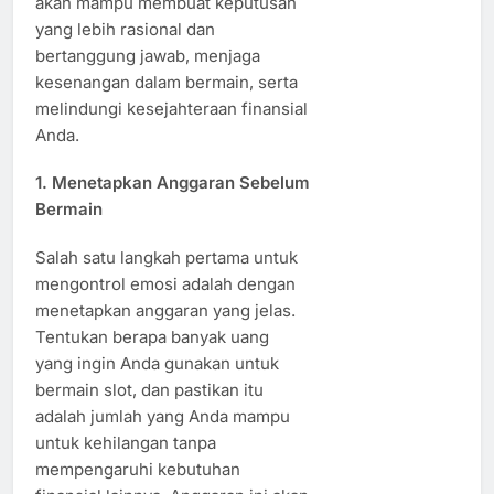
akan mampu membuat keputusan
yang lebih rasional dan
bertanggung jawab, menjaga
kesenangan dalam bermain, serta
melindungi kesejahteraan finansial
Anda.
1. Menetapkan Anggaran Sebelum
Bermain
Salah satu langkah pertama untuk
mengontrol emosi adalah dengan
menetapkan anggaran yang jelas.
Tentukan berapa banyak uang
yang ingin Anda gunakan untuk
bermain slot, dan pastikan itu
adalah jumlah yang Anda mampu
untuk kehilangan tanpa
mempengaruhi kebutuhan