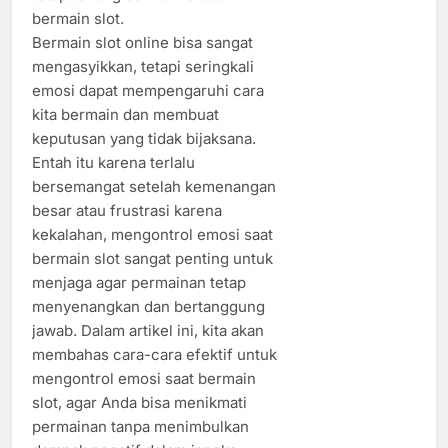
bermain slot.
Bermain slot online bisa sangat
mengasyikkan, tetapi seringkali
emosi dapat mempengaruhi cara
kita bermain dan membuat
keputusan yang tidak bijaksana.
Entah itu karena terlalu
bersemangat setelah kemenangan
besar atau frustrasi karena
kekalahan, mengontrol emosi saat
bermain slot sangat penting untuk
menjaga agar permainan tetap
menyenangkan dan bertanggung
jawab. Dalam artikel ini, kita akan
membahas cara-cara efektif untuk
mengontrol emosi saat bermain
slot, agar Anda bisa menikmati
permainan tanpa menimbulkan