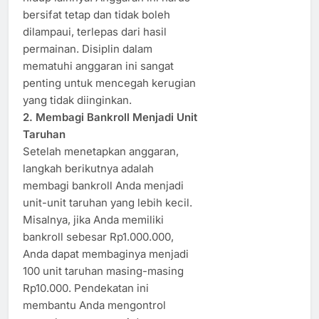
bersifat tetap dan tidak boleh
dilampaui, terlepas dari hasil
permainan. Disiplin dalam
mematuhi anggaran ini sangat
penting untuk mencegah kerugian
yang tidak diinginkan.
2. Membagi Bankroll Menjadi Unit
Taruhan
Setelah menetapkan anggaran,
langkah berikutnya adalah
membagi bankroll Anda menjadi
unit-unit taruhan yang lebih kecil.
Misalnya, jika Anda memiliki
bankroll sebesar Rp1.000.000,
Anda dapat membaginya menjadi
100 unit taruhan masing-masing
Rp10.000. Pendekatan ini
membantu Anda mengontrol