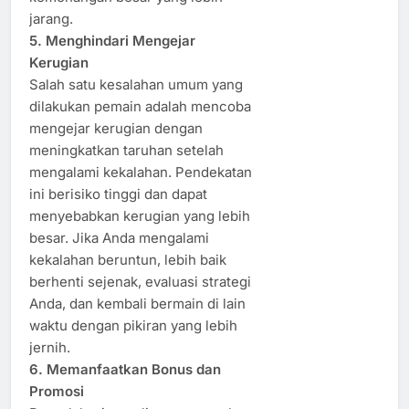
jarang.
5. Menghindari Mengejar
Kerugian
Salah satu kesalahan umum yang
dilakukan pemain adalah mencoba
mengejar kerugian dengan
meningkatkan taruhan setelah
mengalami kekalahan. Pendekatan
ini berisiko tinggi dan dapat
menyebabkan kerugian yang lebih
besar. Jika Anda mengalami
kekalahan beruntun, lebih baik
berhenti sejenak, evaluasi strategi
Anda, dan kembali bermain di lain
waktu dengan pikiran yang lebih
jernih.
6. Memanfaatkan Bonus dan
Promosi