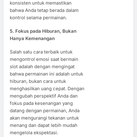
konsisten untuk memastikan
bahwa Anda tetap berada dalam
kontrol selama permainan.
5. Fokus pada Hiburan, Bukan
Hanya Kemenangan
Salah satu cara terbaik untuk
mengontrol emosi saat bermain
slot adalah dengan mengingat
bahwa permainan ini adalah untuk
hiburan, bukan cara untuk
menghasilkan uang cepat. Dengan
mengubah perspektif Anda dan
fokus pada kesenangan yang
datang dengan permainan, Anda
akan mengurangi tekanan untuk
menang dan dapat lebih mudah
mengelola ekspektasi.