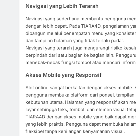
Navigasi yang Lebih Terarah
Navigasi yang sederhana membantu pengguna mem
dengan lebih cepat. Pada TIARA4D, pengalaman yan
dibangun melalui penempatan menu yang konsisten, 
dan tampilan halaman yang tidak terlalu padat.
Navigasi yang terarah juga mengurangi risiko kesa
berpindah dari satu bagian ke bagian lain. Pengguna
menebak-nebak fungsi tombol atau mencari informas
Akses Mobile yang Responsif
Slot online sangat berkaitan dengan akses mobile.
pengguna membuka platform dari ponsel, tampilan 
kebutuhan utama. Halaman yang responsif akan m
layar sehingga teks, tombol, dan elemen visual te
TIARA4D dengan akses mobile yang baik dapat m
yang lebih praktis. Pengguna dapat membuka hala
fleksibel tanpa kehilangan kenyamanan visual.