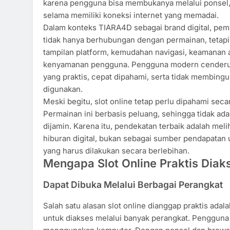
karena pengguna bisa membukanya melalui ponsel, 
selama memiliki koneksi internet yang memadai.
Dalam konteks TIARA4D sebagai brand digital, pem
tidak hanya berhubungan dengan permainan, tetap
tampilan platform, kemudahan navigasi, keamanan 
kenyamanan pengguna. Pengguna modern cenderu
yang praktis, cepat dipahami, serta tidak membing
digunakan.
Meski begitu, slot online tetap perlu dipahami secara
Permainan ini berbasis peluang, sehingga tidak ada 
dijamin. Karena itu, pendekatan terbaik adalah mel
hiburan digital, bukan sebagai sumber pendapatan u
yang harus dilakukan secara berlebihan.
Mengapa Slot Online Praktis Diak
Dapat Dibuka Melalui Berbagai Perangkat
Salah satu alasan slot online dianggap praktis ad
untuk diakses melalui banyak perangkat. Pengguna 