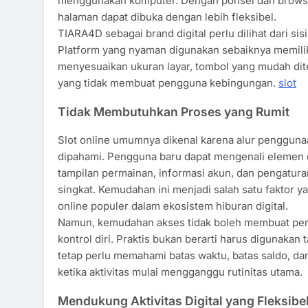
menggunakan komputer. Dengan ponsel dan brows
halaman dapat dibuka dengan lebih fleksibel.
TIARA4D sebagai brand digital perlu dilihat dari sisi 
Platform yang nyaman digunakan sebaiknya memilik
menyesuaikan ukuran layar, tombol yang mudah dit
yang tidak membuat pengguna kebingungan.
slot
Tidak Membutuhkan Proses yang Rumit
Slot online umumnya dikenal karena alur penggun
dipahami. Pengguna baru dapat mengenali elemen 
tampilan permainan, informasi akun, dan pengaturan
singkat. Kemudahan ini menjadi salah satu faktor 
online populer dalam ekosistem hiburan digital.
Namun, kemudahan akses tidak boleh membuat p
kontrol diri. Praktis bukan berarti harus digunakan
tetap perlu memahami batas waktu, batas saldo, da
ketika aktivitas mulai mengganggu rutinitas utama.
Mendukung Aktivitas Digital yang Fleksibe