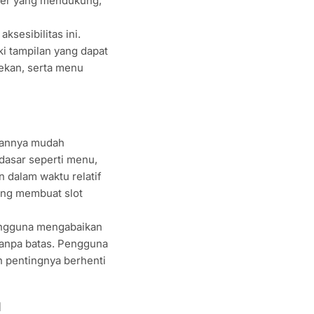
er yang mendukung,
aksesibilitas ini.
i tampilan yang dapat
ekan, serta menu
aannya mudah
dasar seperti menu,
 dalam waktu relatif
yang membuat slot
engguna mengabaikan
 tanpa batas. Pengguna
n pentingnya berhenti
l