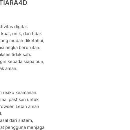
 TIARA4D
vitas digital.
uat, unik, dan tidak
yang mudah diketahui,
asi angka berurutan.
kses tidak sah.
gin kepada siapa pun,
dak aman.
 risiko keamanan.
ma, pastikan untuk
browser. Lebih aman
l.
sal dari sistem,
rmat pengguna menjaga