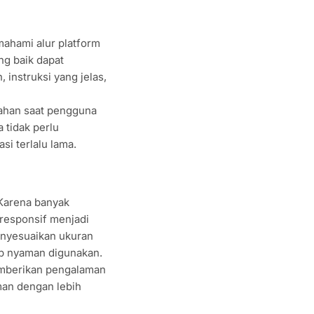
ahami alur platform
g baik dapat
instruksi yang jelas,
lahan saat pengguna
 tidak perlu
i terlalu lama.
 Karena banyak
responsif menjadi
enyesuaikan ukuran
tap nyaman digunakan.
emberikan pengalaman
man dengan lebih