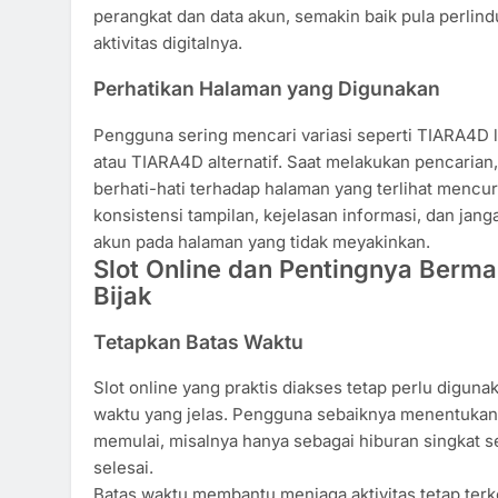
perangkat dan data akun, semakin baik pula perlin
aktivitas digitalnya.
Perhatikan Halaman yang Digunakan
Pengguna sering mencari variasi seperti TIARA4D 
atau TIARA4D alternatif. Saat melakukan pencarian
berhati-hati terhadap halaman yang terlihat mencur
konsistensi tampilan, kejelasan informasi, dan ja
akun pada halaman yang tidak meyakinkan.
Slot Online dan Pentingnya Berma
Bijak
Tetapkan Batas Waktu
Slot online yang praktis diakses tetap perlu digun
waktu yang jelas. Pengguna sebaiknya menentukan
memulai, misalnya hanya sebagai hiburan singkat se
selesai.
Batas waktu membantu menjaga aktivitas tetap terke