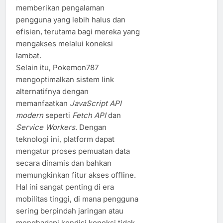
memberikan pengalaman
pengguna yang lebih halus dan
efisien, terutama bagi mereka yang
mengakses melalui koneksi
lambat.
Selain itu, Pokemon787
mengoptimalkan sistem link
alternatifnya dengan
memanfaatkan
JavaScript API
modern
seperti
Fetch API
dan
Service Workers
. Dengan
teknologi ini, platform dapat
mengatur proses pemuatan data
secara dinamis dan bahkan
memungkinkan fitur akses offline.
Hal ini sangat penting di era
mobilitas tinggi, di mana pengguna
sering berpindah jaringan atau
menghadapi kondisi koneksi tidak