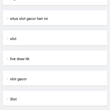
situs slot gacor hari ini
slot
live draw hk
slot gacor
Slot