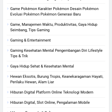
Game Pokémon Karakter Pokémon Desain Pokémon
Evolusi Pokémon Pokémon Generasi Baru
Game, Manajemen Waktu, Produktivitas, Gaya Hidup
Seimbang, Tips Gaming
Gaming & Entertainment
Gaming Kesehatan Mental Pengembangan Diri Lifestyle
Tips & Trik
Gaya Hidup Sehat & Kesehatan Mental
Hewan Eksotis, Burung Tropis, Keanekaragaman Hayati,
Perilaku Hewan, Alam Liar
Hiburan Digital Platform Online Teknologi Modern
Hiburan Digital, Slot Online, Pengalaman Mobile