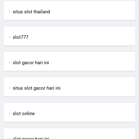
situs slot thailand
slot777
slot gacor hari ini
situs slot gacor hari ini
slot online
slot gacor hari ini