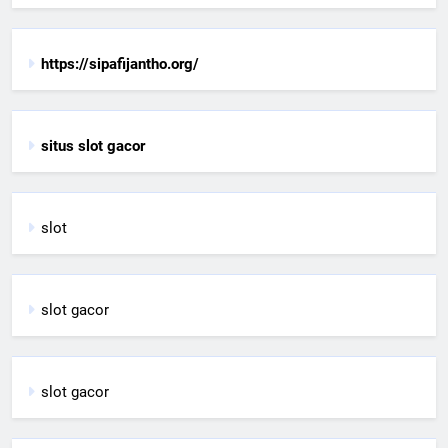
https://sipafijantho.org/
situs slot gacor
slot
slot gacor
slot gacor