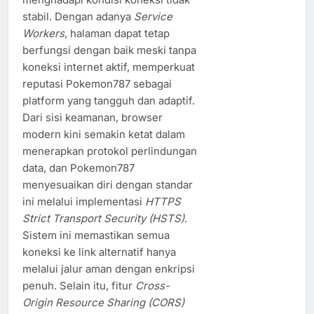
stabil. Dengan adanya
Service
Workers
, halaman dapat tetap
berfungsi dengan baik meski tanpa
koneksi internet aktif, memperkuat
reputasi Pokemon787 sebagai
platform yang tangguh dan adaptif.
Dari sisi keamanan, browser
modern kini semakin ketat dalam
menerapkan protokol perlindungan
data, dan Pokemon787
menyesuaikan diri dengan standar
ini melalui implementasi
HTTPS
Strict Transport Security (HSTS)
.
Sistem ini memastikan semua
koneksi ke link alternatif hanya
melalui jalur aman dengan enkripsi
penuh. Selain itu, fitur
Cross-
Origin Resource Sharing (CORS)