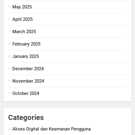
May 2025
April 2025
March 2025
February 2025
January 2025
December 2024
November 2024
October 2024
Categories
Akses Digital dan Keamanan Pengguna