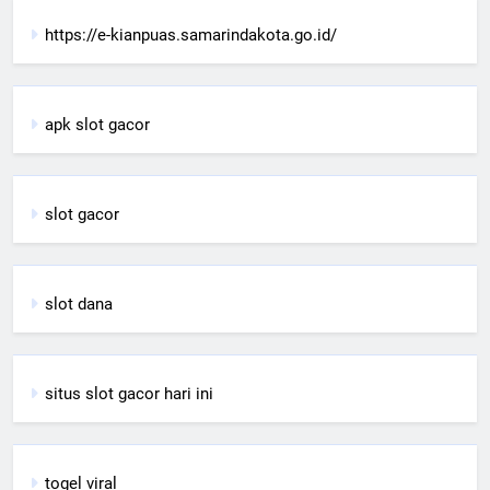
https://e-kianpuas.samarindakota.go.id/
apk slot gacor
slot gacor
slot dana
situs slot gacor hari ini
togel viral