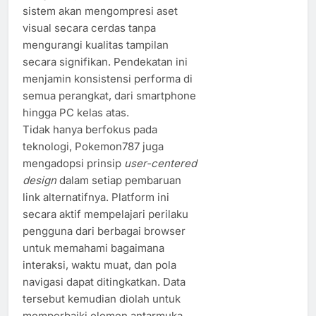
sistem akan mengompresi aset
visual secara cerdas tanpa
mengurangi kualitas tampilan
secara signifikan. Pendekatan ini
menjamin konsistensi performa di
semua perangkat, dari smartphone
hingga PC kelas atas.
Tidak hanya berfokus pada
teknologi, Pokemon787 juga
mengadopsi prinsip
user-centered
design
dalam setiap pembaruan
link alternatifnya. Platform ini
secara aktif mempelajari perilaku
pengguna dari berbagai browser
untuk memahami bagaimana
interaksi, waktu muat, dan pola
navigasi dapat ditingkatkan. Data
tersebut kemudian diolah untuk
memperbaiki elemen antarmuka