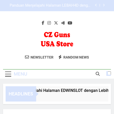
Skip
Mengenal Fitur Utama EDWINSLOT dan Cara
to
Menggunakannya
content
Mengenal Fitur Utama LEBAH4D dan Cara
Menggunakannya
Panduan Menjelajahi Halaman EDWINSLOT
dengan Lebih Mudah
Panduan Menjelajahi Halaman LEBAH4D dengan
Lebih Mudah
CZ Guns USA
Mengenal Fitur Utama EDWINSLOT dan Cara
Dapatkan Koleksi Senjata Berkualitas Di CZ
Menggunakannya
NEWSLETTER
RANDOM NEWS
Store
Guns USA Store. Solusi Untuk Perlindungan
Mengenal Fitur Utama LEBAH4D dan Cara
Menggunakannya
Dan Olahraga Menembak.
MENU
anduan Menjelajahi Halaman EDWINSLOT dengan Lebih Muda
HEADLINES
Week Ago