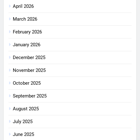
April 2026
March 2026
February 2026
January 2026
December 2025
November 2025
October 2025
September 2025
August 2025
July 2025
June 2025