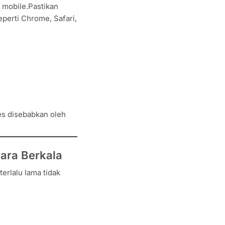
mobile.Pastikan
perti Chrome, Safari,
s disebabkan oleh
ara Berkala
erlalu lama tidak