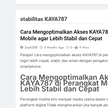
stabilitas KAYA787
Cara Mengoptimalkan Akses KAYA787
Mobile agar Lebih Stabil dan Cepat
3aa6388
5 Months Ago
0
9 Mins
Pelajari cara mengoptimalkan akses KAYA787 di pe
login lebih cepat, stabil, dan aman dengan pengatur
smartphone.
Cara Mengoptimalkan A
KAYA787 di Perangkat Mo
Lebih Stabil dan Cepat
Perangkat mobile kini menjadi media utama dalam
platform digital.Tidak mengherankan jika banyak 