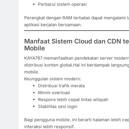
Perbarui sistem operasi
Perangkat dengan RAM terbatas dapat mengalami lag
aplikasi berjalan bersamaan.
Manfaat Sistem Cloud dan CDN t
Mobile
KAYA787 memanfaatkan pendekatan server modern 
distribusi konten global.Hal ini berdampak langsu
mobile.
Keunggulan sistem modern:
Distribusi trafik merata
Minim overload
Respons lebih cepat lintas wilayah
Stabilitas sesi login
Bagi pengguna mobile, ini berarti halaman lebih ce
interaksi lebih responsif.