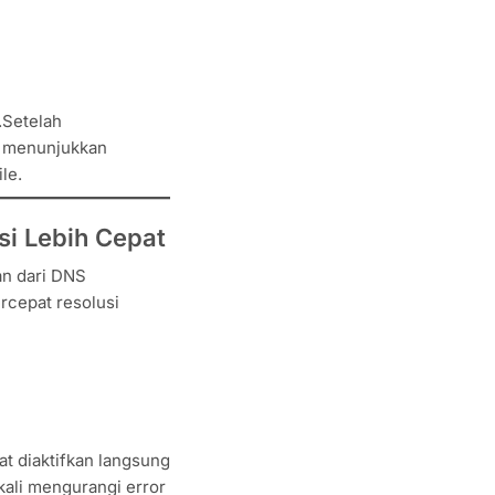
.Setelah
i menunjukkan
le.
si Lebih Cepat
an dari DNS
rcepat resolusi
t diaktifkan langsung
kali mengurangi error