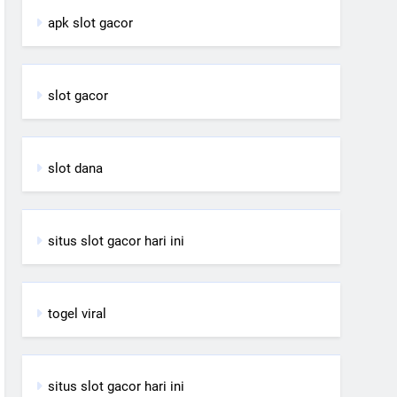
apk slot gacor
slot gacor
slot dana
situs slot gacor hari ini
togel viral
situs slot gacor hari ini