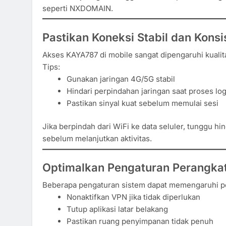
seperti NXDOMAIN.
Pastikan Koneksi Stabil dan Konsi
Akses KAYA787 di mobile sangat dipengaruhi kualita
Tips:
Gunakan jaringan 4G/5G stabil
Hindari perpindahan jaringan saat proses log
Pastikan sinyal kuat sebelum memulai sesi
Jika berpindah dari WiFi ke data seluler, tunggu hin
sebelum melanjutkan aktivitas.
Optimalkan Pengaturan Perangka
Beberapa pengaturan sistem dapat memengaruhi p
Nonaktifkan VPN jika tidak diperlukan
Tutup aplikasi latar belakang
Pastikan ruang penyimpanan tidak penuh