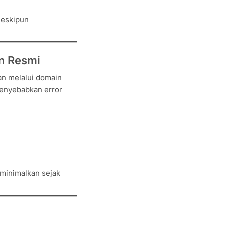
meskipun
n Resmi
an melalui domain
menyebabkan error
iminimalkan sejak