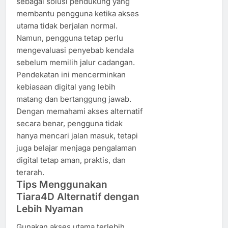
sebagai solusi pendukung yang
membantu pengguna ketika akses
utama tidak berjalan normal.
Namun, pengguna tetap perlu
mengevaluasi penyebab kendala
sebelum memilih jalur cadangan.
Pendekatan ini mencerminkan
kebiasaan digital yang lebih
matang dan bertanggung jawab.
Dengan memahami akses alternatif
secara benar, pengguna tidak
hanya mencari jalan masuk, tetapi
juga belajar menjaga pengalaman
digital tetap aman, praktis, dan
terarah.
Tips Menggunakan
Tiara4D Alternatif dengan
Lebih Nyaman
Gunakan akses utama terlebih