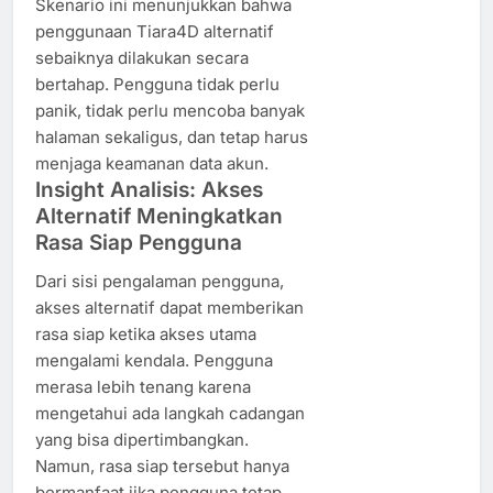
Skenario ini menunjukkan bahwa
penggunaan Tiara4D alternatif
sebaiknya dilakukan secara
bertahap. Pengguna tidak perlu
panik, tidak perlu mencoba banyak
halaman sekaligus, dan tetap harus
menjaga keamanan data akun.
Insight Analisis: Akses
Alternatif Meningkatkan
Rasa Siap Pengguna
Dari sisi pengalaman pengguna,
akses alternatif dapat memberikan
rasa siap ketika akses utama
mengalami kendala. Pengguna
merasa lebih tenang karena
mengetahui ada langkah cadangan
yang bisa dipertimbangkan.
Namun, rasa siap tersebut hanya
bermanfaat jika pengguna tetap