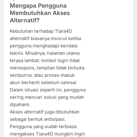
Mengapa Pengguna
Membutuhkan Akses
Alternatif?
Kebutuhan terhadap Tiara4D
alternatif biasanya muncul ketika
pengguna menghadapi kendala
teknis. Misalnya, halaman utama
terasa lambat, tombol login tidak
merespons, tampilan tidak terbuka
sempurna, atau proses masuk
akun berhenti sebelum selesai.
Dalam situasi seperti ini, pengguna
sering mencari solusi yang mudah
dipahami.
Akses alternatif juga dibutuhkan
sebagai bentuk antisipasi.
Pengguna yang sudah terbiasa
mengakses Tiara4D mungkin ingin