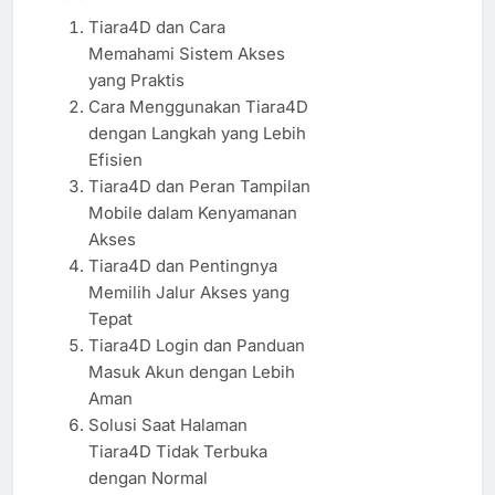
Tiara4D dan Cara
Memahami Sistem Akses
yang Praktis
Cara Menggunakan Tiara4D
dengan Langkah yang Lebih
Efisien
Tiara4D dan Peran Tampilan
Mobile dalam Kenyamanan
Akses
Tiara4D dan Pentingnya
Memilih Jalur Akses yang
Tepat
Tiara4D Login dan Panduan
Masuk Akun dengan Lebih
Aman
Solusi Saat Halaman
Tiara4D Tidak Terbuka
dengan Normal