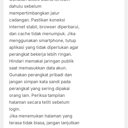
dahulu sebelum
mempertimbangkan jalur
cadangan. Pastikan koneksi
internet stabil, browser diperbarui,
dan cache tidak menumpuk. Jika
menggunakan smartphone, tutup
aplikasi yang tidak diperlukan agar
perangkat bekerja lebih ringan.
Hindari memakai jaringan publik
saat memasukkan data akun.
Gunakan perangkat pribadi dan
jangan simpan kata sandi pada
perangkat yang sering dipakai
orang lain. Periksa tampilan
halaman secara teliti sebelum
login.
Jika menemukan halaman yang
terasa tidak biasa, jangan lanjutkan