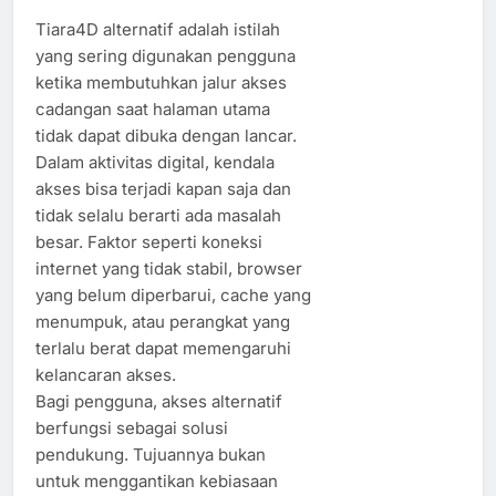
Tiara4D alternatif adalah istilah
yang sering digunakan pengguna
ketika membutuhkan jalur akses
cadangan saat halaman utama
tidak dapat dibuka dengan lancar.
Dalam aktivitas digital, kendala
akses bisa terjadi kapan saja dan
tidak selalu berarti ada masalah
besar. Faktor seperti koneksi
internet yang tidak stabil, browser
yang belum diperbarui, cache yang
menumpuk, atau perangkat yang
terlalu berat dapat memengaruhi
kelancaran akses.
Bagi pengguna, akses alternatif
berfungsi sebagai solusi
pendukung. Tujuannya bukan
untuk menggantikan kebiasaan