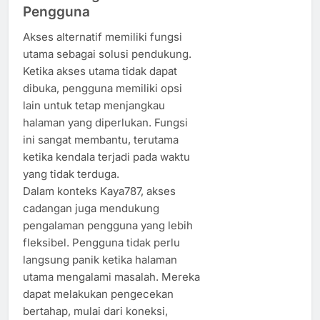
Pengguna
Akses alternatif memiliki fungsi
utama sebagai solusi pendukung.
Ketika akses utama tidak dapat
dibuka, pengguna memiliki opsi
lain untuk tetap menjangkau
halaman yang diperlukan. Fungsi
ini sangat membantu, terutama
ketika kendala terjadi pada waktu
yang tidak terduga.
Dalam konteks Kaya787, akses
cadangan juga mendukung
pengalaman pengguna yang lebih
fleksibel. Pengguna tidak perlu
langsung panik ketika halaman
utama mengalami masalah. Mereka
dapat melakukan pengecekan
bertahap, mulai dari koneksi,