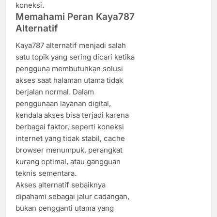
koneksi.
Memahami Peran Kaya787
Alternatif
Kaya787 alternatif menjadi salah
satu topik yang sering dicari ketika
pengguna membutuhkan solusi
akses saat halaman utama tidak
berjalan normal. Dalam
penggunaan layanan digital,
kendala akses bisa terjadi karena
berbagai faktor, seperti koneksi
internet yang tidak stabil, cache
browser menumpuk, perangkat
kurang optimal, atau gangguan
teknis sementara.
Akses alternatif sebaiknya
dipahami sebagai jalur cadangan,
bukan pengganti utama yang