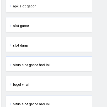
apk slot gacor
slot gacor
slot dana
situs slot gacor hari ini
togel viral
situs slot gacor hari ini