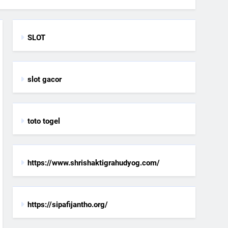
SLOT
slot gacor
toto togel
https://www.shrishaktigrahudyog.com/
https://sipafijantho.org/