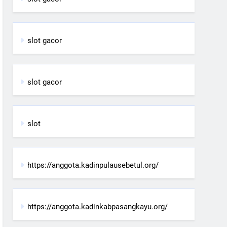
slot gacor
slot gacor
slot
https://anggota.kadinpulausebetul.org/
https://anggota.kadinkabpasangkayu.org/