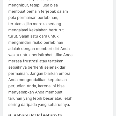
menghibur, tetapi juga bisa
membuat pemain terjebak dalam
pola permainan berlebihan,
terutama jika mereka sedang
mengalami kekalahan berturut-
turut. Salah satu cara untuk
menghindari risiko berlebihan
adalah dengan memberi diri Anda
waktu untuk beristirahat. Jika Anda
merasa frustrasi atau tertekan,
sebaiknya berhenti sejenak dari
permainan. Jangan biarkan emosi
Anda mengendalikan keputusan
perjudian Anda, karena ini bisa
menyebabkan Anda membuat
taruhan yang lebih besar atau lebih
sering daripada yang seharusnya.
6.
Pahami RTP (Return to