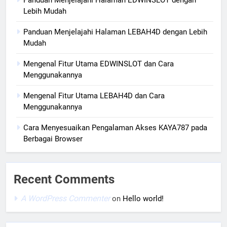
Panduan Menjelajahi Halaman EDWINSLOT dengan
Lebih Mudah
Panduan Menjelajahi Halaman LEBAH4D dengan Lebih
Mudah
Mengenal Fitur Utama EDWINSLOT dan Cara
Menggunakannya
Mengenal Fitur Utama LEBAH4D dan Cara
Menggunakannya
Cara Menyesuaikan Pengalaman Akses KAYA787 pada
Berbagai Browser
Recent Comments
A WordPress Commenter
on
Hello world!