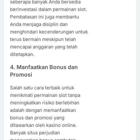
seberapa banyak Anda bersedia
berinvestasi dalam permainan slot.
Pembatasan ini juga membantu
Anda menjaga disiplin dan
menghindari kecenderungan untuk
terus bermain meskipun telah
mencapai anggaran yang telah
ditetapkan.
4.
Manfaatkan Bonus dan
Promosi
Salah satu cara terbaik untuk
menikmati permainan slot tanpa
meningkatkan risiko berlebihan
adalah dengan memanfaatkan
bonus dan promosi yang
ditawarkan oleh kasino online.
Banyak situs perjudian