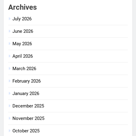
Archives
July 2026
June 2026
May 2026
April 2026
March 2026
February 2026
January 2026
December 2025
November 2025
October 2025