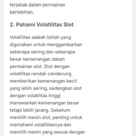
terjebak dalam permainan
berlebihan.
2.
Pahami Volatilitas Slot
Volatilitas adalah istilah yang
digunakan untuk menggambarkan
seberapa sering dan seberapa
besar kemenangan dalam
permainan slot. Slot dengan
volatilitas rendah cenderung
memberikan kemenangan kecil
yang lebih sering, sedangkan slot
dengan volatilitas tinggi
menawarkan kemenangan besar
tetapi lebih jarang. Sebelum
memilih mesin slot, penting untuk
memahami volatilitasnya dan
memilih mesin yang sesuai dengan