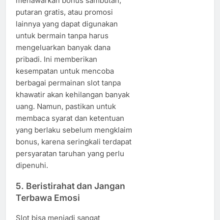
menawarkan bonus sambutan,
putaran gratis, atau promosi
lainnya yang dapat digunakan
untuk bermain tanpa harus
mengeluarkan banyak dana
pribadi. Ini memberikan
kesempatan untuk mencoba
berbagai permainan slot tanpa
khawatir akan kehilangan banyak
uang. Namun, pastikan untuk
membaca syarat dan ketentuan
yang berlaku sebelum mengklaim
bonus, karena seringkali terdapat
persyaratan taruhan yang perlu
dipenuhi.
5.
Beristirahat dan Jangan
Terbawa Emosi
Slot bisa menjadi sangat