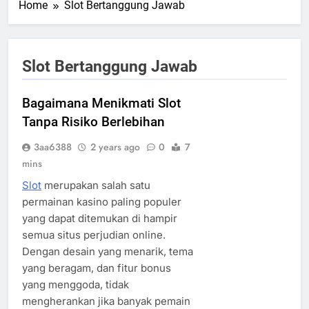
Home
Slot Bertanggung Jawab
Slot Bertanggung Jawab
Bagaimana Menikmati Slot
Tanpa Risiko Berlebihan
3aa6388
2 years ago
0
7
mins
Slot
merupakan salah satu
permainan kasino paling populer
yang dapat ditemukan di hampir
semua situs perjudian online.
Dengan desain yang menarik, tema
yang beragam, dan fitur bonus
yang menggoda, tidak
mengherankan jika banyak pemain