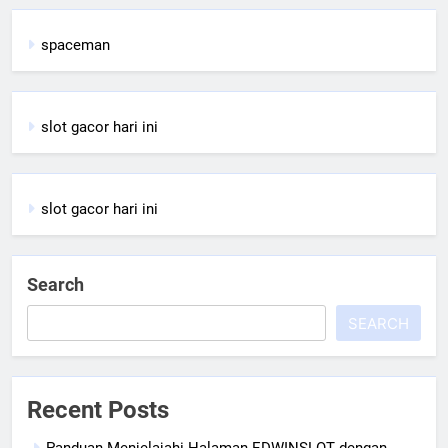
spaceman
slot gacor hari ini
slot gacor hari ini
Search
SEARCH
Recent Posts