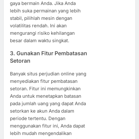
gaya bermain Anda. Jika Anda
lebih suka permainan yang lebih
stabil, pilihlah mesin dengan
volatilitas rendah. Ini akan
mengurangi risiko kehilangan
besar dalam waktu singkat.
3.
Gunakan Fitur Pembatasan
Setoran
Banyak situs perjudian online yang
menyediakan fitur pembatasan
setoran. Fitur ini memungkinkan
Anda untuk menetapkan batasan
pada jumlah uang yang dapat Anda
setorkan ke akun Anda dalam
periode tertentu. Dengan
menggunakan fitur ini, Anda dapat
lebih mudah mengendalikan