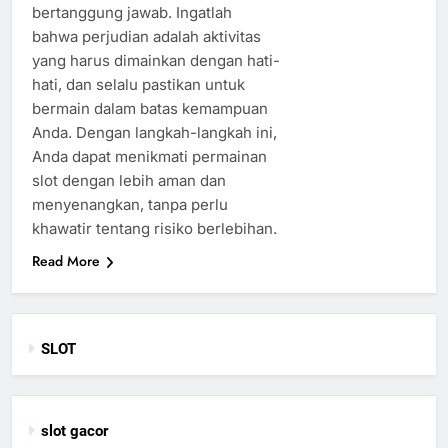
bertanggung jawab. Ingatlah
bahwa perjudian adalah aktivitas
yang harus dimainkan dengan hati-
hati, dan selalu pastikan untuk
bermain dalam batas kemampuan
Anda. Dengan langkah-langkah ini,
Anda dapat menikmati permainan
slot dengan lebih aman dan
menyenangkan, tanpa perlu
khawatir tentang risiko berlebihan.
Read More
SLOT
slot gacor