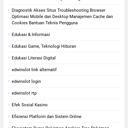
Diagnostik Akses Situs Troubleshooting Browser
Optimasi Mobile dan Desktop Manajemen Cache dan
Cookies Bantuan Teknis Pengguna
Edukasi & Informasi
Edukasi Game, Teknologi Hiburan
Edukasi Literasi Digital
edwinslot link alternatif
edwinslot login
edwinslot rtp
Efek Sosial Kasino
Efisiensi Platform dan Sistem Online