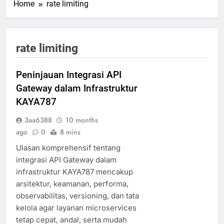
Home
rate limiting
rate limiting
Peninjauan Integrasi API
Gateway dalam Infrastruktur
KAYA787
3aa6388
10 months
ago
0
8 mins
Ulasan komprehensif tentang
integrasi API Gateway dalam
infrastruktur KAYA787 mencakup
arsitektur, keamanan, performa,
observabilitas, versioning, dan tata
kelola agar layanan microservices
tetap cepat, andal, serta mudah