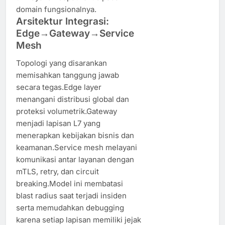
domain fungsionalnya.
Arsitektur Integrasi:
Edge→Gateway→Service
Mesh
Topologi yang disarankan
memisahkan tanggung jawab
secara tegas.Edge layer
menangani distribusi global dan
proteksi volumetrik.Gateway
menjadi lapisan L7 yang
menerapkan kebijakan bisnis dan
keamanan.Service mesh melayani
komunikasi antar layanan dengan
mTLS, retry, dan circuit
breaking.Model ini membatasi
blast radius saat terjadi insiden
serta memudahkan debugging
karena setiap lapisan memiliki jejak