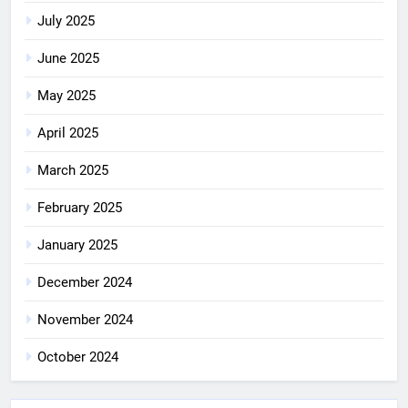
July 2025
June 2025
May 2025
April 2025
March 2025
February 2025
January 2025
December 2024
November 2024
October 2024