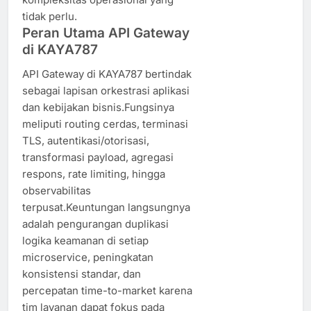
tidak perlu.
Peran Utama API Gateway
di KAYA787
API Gateway di KAYA787 bertindak
sebagai lapisan orkestrasi aplikasi
dan kebijakan bisnis.Fungsinya
meliputi routing cerdas, terminasi
TLS, autentikasi/otorisasi,
transformasi payload, agregasi
respons, rate limiting, hingga
observabilitas
terpusat.Keuntungan langsungnya
adalah pengurangan duplikasi
logika keamanan di setiap
microservice, peningkatan
konsistensi standar, dan
percepatan time-to-market karena
tim layanan dapat fokus pada