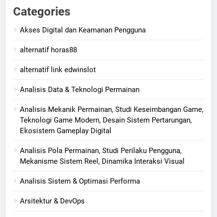
Categories
Akses Digital dan Keamanan Pengguna
alternatif horas88
alternatif link edwinslot
Analisis Data & Teknologi Permainan
Analisis Mekanik Permainan, Studi Keseimbangan Game,
Teknologi Game Modern, Desain Sistem Pertarungan,
Ekosistem Gameplay Digital
Analisis Pola Permainan, Studi Perilaku Pengguna,
Mekanisme Sistem Reel, Dinamika Interaksi Visual
Analisis Sistem & Optimasi Performa
Arsitektur & DevOps