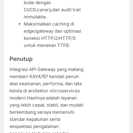
kode dengan
CI/CD,canary,dan audit trail
immutable.
Maksimalkan caching di
edge/gateway dan optimasi
koneksi HTTP/2/HTTP/3
untuk menekan TTFB.
Penutup
Integrasi API Gateway yang matang
memberi KAYA787 kendali penuh
atas keamanan, performa, dan tata
kelola di arsitektur microservices
modern.Hasilnya adalah layanan
yang lebih cepat, stabil, dan mudah
berkembang seraya memenuhi
standar kepatuhan serta
ekspektasi pengalaman