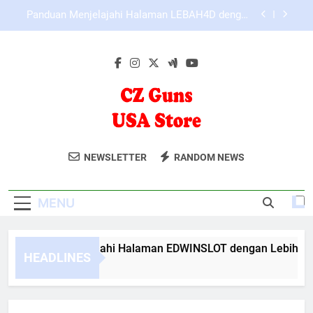
Skip
Mengenal Fitur Utama EDWINSLOT dan Cara
to
Menggunakannya
content
Mengenal Fitur Utama LEBAH4D dan Cara
Menggunakannya
Panduan Menjelajahi Halaman EDWINSLOT
dengan Lebih Mudah
Panduan Menjelajahi Halaman LEBAH4D dengan
Lebih Mudah
CZ Guns USA
Mengenal Fitur Utama EDWINSLOT dan Cara
Dapatkan Koleksi Senjata Berkualitas Di CZ
Menggunakannya
NEWSLETTER
RANDOM NEWS
Store
Guns USA Store. Solusi Untuk Perlindungan
Mengenal Fitur Utama LEBAH4D dan Cara
Menggunakannya
Dan Olahraga Menembak.
MENU
anduan Menjelajahi Halaman EDWINSLOT dengan Lebih Muda
HEADLINES
Weeks Ago