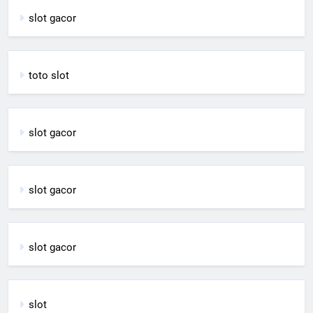
slot gacor
toto slot
slot gacor
slot gacor
slot gacor
slot