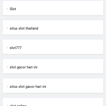
Slot
situs slot thailand
slot777
slot gacor hari ini
situs slot gacor hari ini