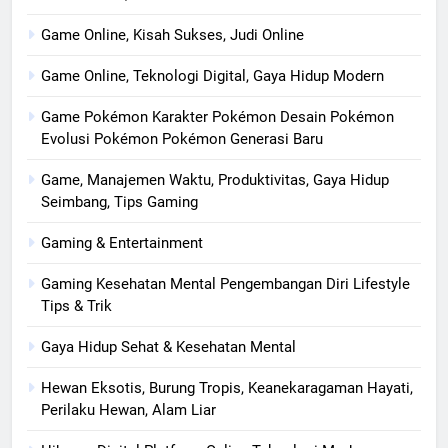
Game Online, Kisah Sukses, Judi Online
Game Online, Teknologi Digital, Gaya Hidup Modern
Game Pokémon Karakter Pokémon Desain Pokémon
Evolusi Pokémon Pokémon Generasi Baru
Game, Manajemen Waktu, Produktivitas, Gaya Hidup
Seimbang, Tips Gaming
Gaming & Entertainment
Gaming Kesehatan Mental Pengembangan Diri Lifestyle
Tips & Trik
Gaya Hidup Sehat & Kesehatan Mental
Hewan Eksotis, Burung Tropis, Keanekaragaman Hayati,
Perilaku Hewan, Alam Liar