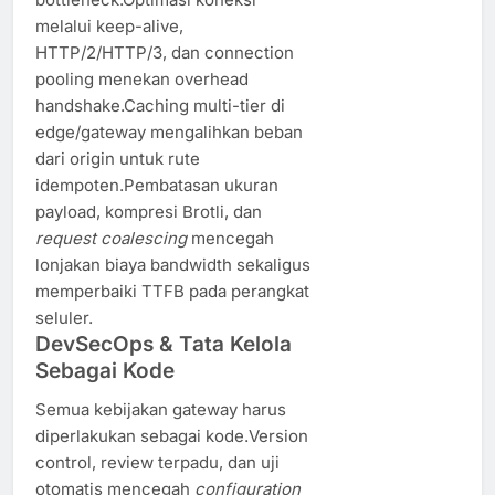
melalui keep-alive,
HTTP/2/HTTP/3, dan connection
pooling menekan overhead
handshake.Caching multi-tier di
edge/gateway mengalihkan beban
dari origin untuk rute
idempoten.Pembatasan ukuran
payload, kompresi Brotli, dan
request coalescing
mencegah
lonjakan biaya bandwidth sekaligus
memperbaiki TTFB pada perangkat
seluler.
DevSecOps & Tata Kelola
Sebagai Kode
Semua kebijakan gateway harus
diperlakukan sebagai kode.Version
control, review terpadu, dan uji
otomatis mencegah
configuration