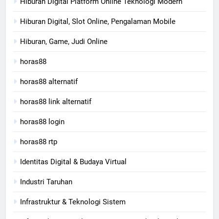
Hiburan Digital Platform Online Teknologi Modern
Hiburan Digital, Slot Online, Pengalaman Mobile
Hiburan, Game, Judi Online
horas88
horas88 alternatif
horas88 link alternatif
horas88 login
horas88 rtp
Identitas Digital & Budaya Virtual
Industri Taruhan
Infrastruktur & Teknologi Sistem