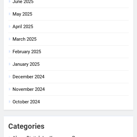
June 2025
May 2025
April 2025
March 2025
February 2025
January 2025
December 2024
November 2024
October 2024
Categories