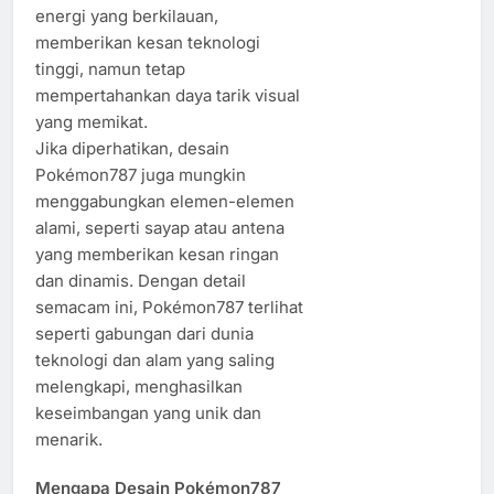
energi yang berkilauan,
memberikan kesan teknologi
tinggi, namun tetap
mempertahankan daya tarik visual
yang memikat.
Jika diperhatikan, desain
Pokémon787 juga mungkin
menggabungkan elemen-elemen
alami, seperti sayap atau antena
yang memberikan kesan ringan
dan dinamis. Dengan detail
semacam ini, Pokémon787 terlihat
seperti gabungan dari dunia
teknologi dan alam yang saling
melengkapi, menghasilkan
keseimbangan yang unik dan
menarik.
Mengapa Desain Pokémon787