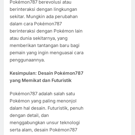
Pokémon787 berevolusi atau
berinteraksi dengan lingkungan
sekitar. Mungkin ada perubahan
dalam cara Pokémon787
berinteraksi dengan Pokémon lain
atau dunia sekitarnya, yang
memberikan tantangan baru bagi
pemain yang ingin menguasai cara
penggunaannya.
Kesimpulan: Desain Pokémon787
yang Memikat dan Futuristik
Pokémon787 adalah salah satu
Pokémon yang paling menonjol
dalam hal desain. Futuristik, penuh
dengan detail, dan
menggabungkan unsur teknologi
serta alam, desain Pokémon787