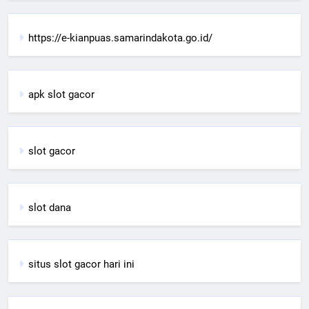
https://e-kianpuas.samarindakota.go.id/
apk slot gacor
slot gacor
slot dana
situs slot gacor hari ini