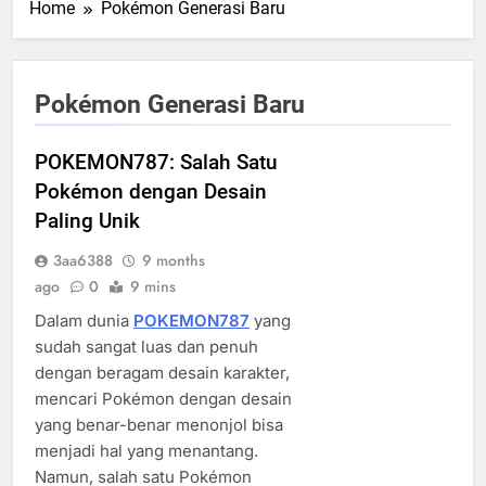
Home
Pokémon Generasi Baru
Pokémon Generasi Baru
POKEMON787: Salah Satu
Pokémon dengan Desain
Paling Unik
3aa6388
9 months
ago
0
9 mins
Dalam dunia
POKEMON787
yang
sudah sangat luas dan penuh
dengan beragam desain karakter,
mencari Pokémon dengan desain
yang benar-benar menonjol bisa
menjadi hal yang menantang.
Namun, salah satu Pokémon