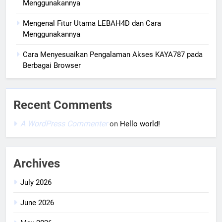
Menggunakannya
Mengenal Fitur Utama LEBAH4D dan Cara
Menggunakannya
Cara Menyesuaikan Pengalaman Akses KAYA787 pada
Berbagai Browser
Recent Comments
A WordPress Commenter
on
Hello world!
Archives
July 2026
June 2026