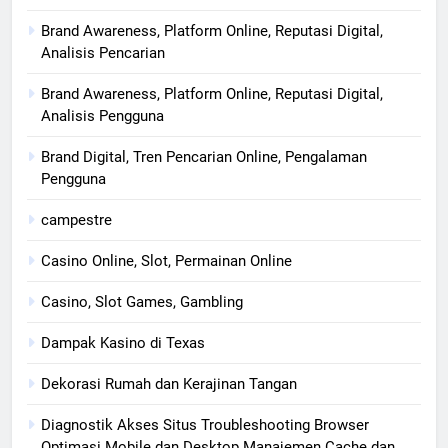
Brand Awareness, Platform Online, Reputasi Digital,
Analisis Pencarian
Brand Awareness, Platform Online, Reputasi Digital,
Analisis Pengguna
Brand Digital, Tren Pencarian Online, Pengalaman
Pengguna
campestre
Casino Online, Slot, Permainan Online
Casino, Slot Games, Gambling
Dampak Kasino di Texas
Dekorasi Rumah dan Kerajinan Tangan
Diagnostik Akses Situs Troubleshooting Browser
Optimasi Mobile dan Desktop Manajemen Cache dan