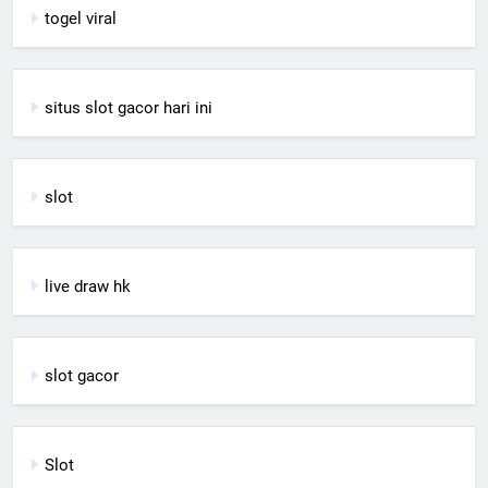
togel viral
situs slot gacor hari ini
slot
live draw hk
slot gacor
Slot