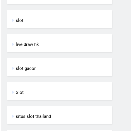
slot
live draw hk
slot gacor
Slot
situs slot thailand