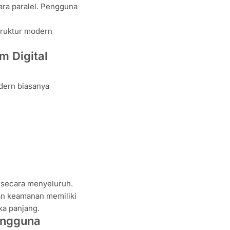
ra paralel. Pengguna
truktur modern
m Digital
odern biasanya
 secara menyeluruh.
an keamanan memiliki
a panjang.
engguna