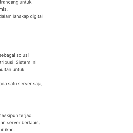
 dirancang untuk
mis.
alam lanskap digital
ebagai solusi
ribusi. Sistem ini
ultan untuk
pada satu server saja,
meskipun terjadi
n server berlapis,
ifikan.