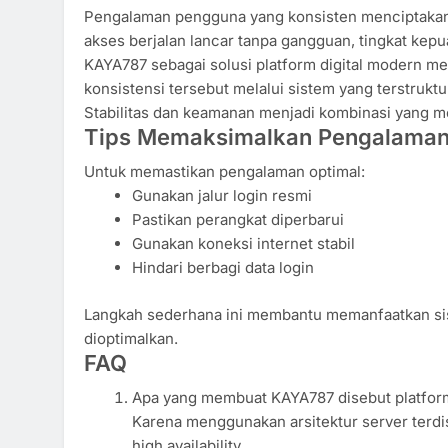
Pengalaman pengguna yang konsisten menciptakan l
akses berjalan lancar tanpa gangguan, tingkat kep
KAYA787 sebagai solusi platform digital modern 
konsistensi tersebut melalui sistem yang terstruktur
Stabilitas dan keamanan menjadi kombinasi yang m
Tips Memaksimalkan Pengalaman
Untuk memastikan pengalaman optimal:
Gunakan jalur login resmi
Pastikan perangkat diperbarui
Gunakan koneksi internet stabil
Hindari berbagi data login
Langkah sederhana ini membantu memanfaatkan si
dioptimalkan.
FAQ
Apa yang membuat KAYA787 disebut platform
Karena menggunakan arsitektur server terdis
high availability.