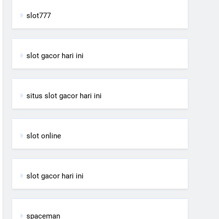
slot777
slot gacor hari ini
situs slot gacor hari ini
slot online
slot gacor hari ini
spaceman