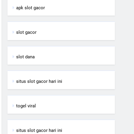
apk slot gacor
slot gacor
slot dana
situs slot gacor hari ini
togel viral
situs slot gacor hari ini