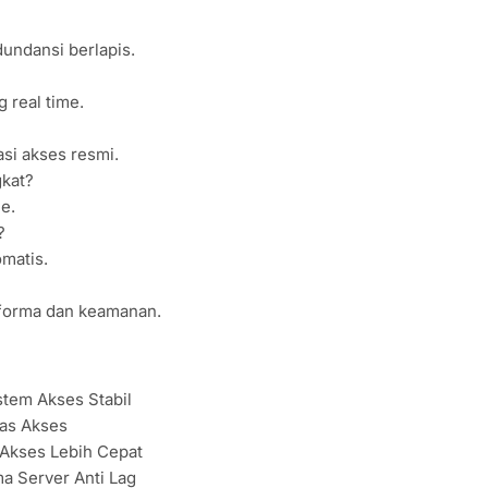
dundansi berlapis.
 real time.
si akses resmi.
gkat?
e.
?
omatis.
rforma dan keamanan.
stem Akses Stabil
as Akses
 Akses Lebih Cepat
 Server Anti Lag