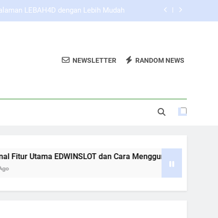
Halaman LEBAH4D dengan Lebih Mudah
 EDWINSLOT dan Cara Menggunakannya
ma LEBAH4D dan Cara Menggunakannya
NEWSLETTER
RANDOM NEWS
laman EDWINSLOT dengan Lebih Mudah
uk Perlindungan Dan Olahraga Menembak.
Halaman LEBAH4D dengan Lebih Mudah
 EDWINSLOT dan Cara Menggunakannya
ma LEBAH4D dan Cara Menggunakannya
tama EDWINSLOT dan Cara Menggunakannya
Mengenal 
3 Weeks Ago