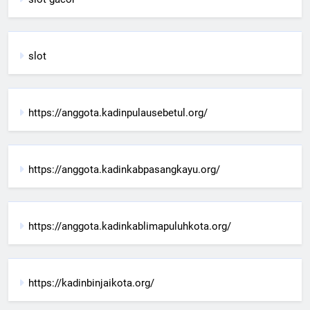
slot
https://anggota.kadinpulausebetul.org/
https://anggota.kadinkabpasangkayu.org/
https://anggota.kadinkablimapuluhkota.org/
https://kadinbinjaikota.org/