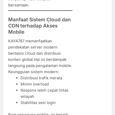
bersamaan.
Manfaat Sistem Cloud dan
CDN terhadap Akses
Mobile
KAYA787 memanfaatkan
pendekatan server modern
berbasis cloud dan distribusi
konten global.Hal ini berdampak
langsung pada pengalaman mobile.
Keunggulan sistem modern:
Distribusi trafik merata
Minim overload
Respons lebih cepat lintas
wilayah
Stabilitas sesi login
Bagi pengguna mobile, ini berarti