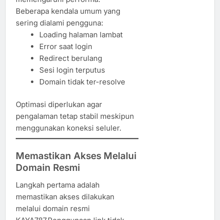
Beberapa kendala umum yang
sering dialami pengguna:
Loading halaman lambat
Error saat login
Redirect berulang
Sesi login terputus
Domain tidak ter-resolve
Optimasi diperlukan agar
pengalaman tetap stabil meskipun
menggunakan koneksi seluler.
Memastikan Akses Melalui
Domain Resmi
Langkah pertama adalah
memastikan akses dilakukan
melalui domain resmi