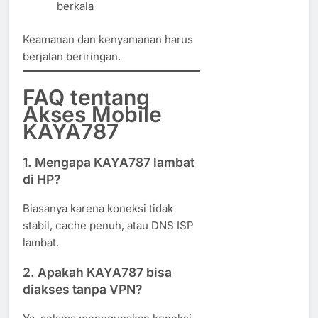
berkala
Keamanan dan kenyamanan harus
berjalan beriringan.
FAQ tentang
Akses Mobile
KAYA787
1. Mengapa KAYA787 lambat
di HP?
Biasanya karena koneksi tidak
stabil, cache penuh, atau DNS ISP
lambat.
2. Apakah KAYA787 bisa
diakses tanpa VPN?