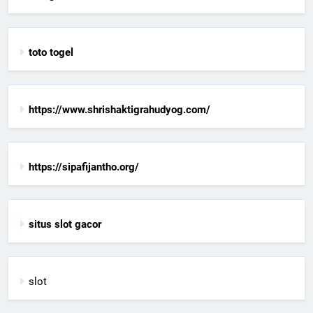
toto togel
https://www.shrishaktigrahudyog.com/
https://sipafijantho.org/
situs slot gacor
slot