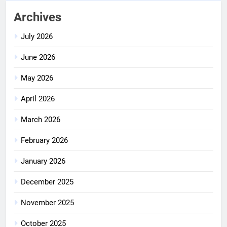
Archives
July 2026
June 2026
May 2026
April 2026
March 2026
February 2026
January 2026
December 2025
November 2025
October 2025