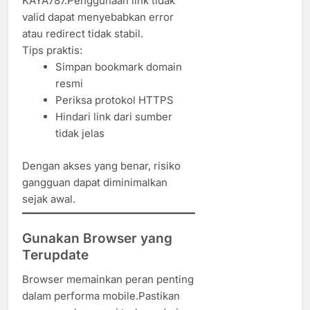
KAYA787.Penggunaan link tidak
valid dapat menyebabkan error
atau redirect tidak stabil.
Tips praktis:
Simpan bookmark domain
resmi
Periksa protokol HTTPS
Hindari link dari sumber
tidak jelas
Dengan akses yang benar, risiko
gangguan dapat diminimalkan
sejak awal.
Gunakan Browser yang
Terupdate
Browser memainkan peran penting
dalam performa mobile.Pastikan