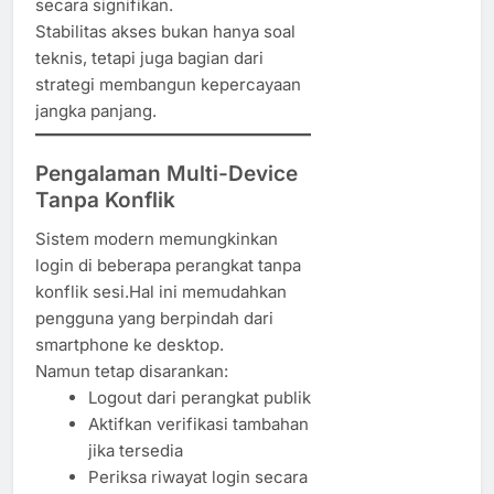
secara signifikan.
Stabilitas akses bukan hanya soal
teknis, tetapi juga bagian dari
strategi membangun kepercayaan
jangka panjang.
Pengalaman Multi-Device
Tanpa Konflik
Sistem modern memungkinkan
login di beberapa perangkat tanpa
konflik sesi.Hal ini memudahkan
pengguna yang berpindah dari
smartphone ke desktop.
Namun tetap disarankan:
Logout dari perangkat publik
Aktifkan verifikasi tambahan
jika tersedia
Periksa riwayat login secara