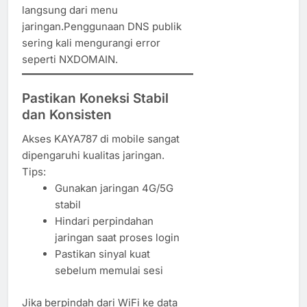
langsung dari menu
jaringan.Penggunaan DNS publik
sering kali mengurangi error
seperti NXDOMAIN.
Pastikan Koneksi Stabil
dan Konsisten
Akses KAYA787 di mobile sangat
dipengaruhi kualitas jaringan.
Tips:
Gunakan jaringan 4G/5G
stabil
Hindari perpindahan
jaringan saat proses login
Pastikan sinyal kuat
sebelum memulai sesi
Jika berpindah dari WiFi ke data