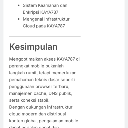
Sistem Keamanan dan
Enkripsi KAYA787
Mengenal Infrastruktur
Cloud pada KAYA787
Kesimpulan
Mengoptimalkan akses KAYA787 di
perangkat mobile bukanlah
langkah rumit, tetapi memerlukan
pemahaman teknis dasar seperti
penggunaan browser terbaru,
manajemen cache, DNS publik,
serta koneksi stabil.
Dengan dukungan infrastruktur
cloud modern dan distribusi
konten global, pengalaman mobile
dapat berjalan cepat dan