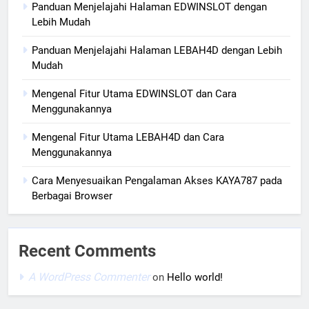
Panduan Menjelajahi Halaman EDWINSLOT dengan
Lebih Mudah
Panduan Menjelajahi Halaman LEBAH4D dengan Lebih
Mudah
Mengenal Fitur Utama EDWINSLOT dan Cara
Menggunakannya
Mengenal Fitur Utama LEBAH4D dan Cara
Menggunakannya
Cara Menyesuaikan Pengalaman Akses KAYA787 pada
Berbagai Browser
Recent Comments
A WordPress Commenter
on
Hello world!