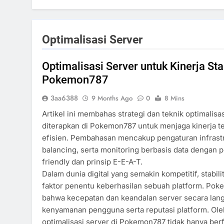
Optimalisasi Server
Optimalisasi Server untuk Kinerja Stab
Pokemon787
3aa6388
9 Months Ago
0
8 Mins
Artikel ini membahas strategi dan teknik optimalisa
diterapkan di Pokemon787 untuk menjaga kinerja tet
efisien. Pembahasan mencakup pengaturan infrastr
balancing, serta monitoring berbasis data dengan
friendly dan prinsip E-E-A-T.
Dalam dunia digital yang semakin kompetitif, stabil
faktor penentu keberhasilan sebuah platform. P
bahwa kecepatan dan keandalan server secara la
kenyamanan pengguna serta reputasi platform. Oleh 
optimalisasi server di Pokemon787 tidak hanya ber