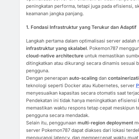
peningkatan performa, tetapi juga pada efisiensi, sk
keamanan jangka panjang.
1. Fondasi Infrastruktur yang Terukur dan Adaptif
Langkah pertama dalam optimalisasi server adala
infrastruktur yang skalabel
. Pokemon787 menggun
cloud-native architecture
untuk memastikan sumbe
ditingkatkan atau dikurangi secara dinamis sesuai b
pengguna.
Dengan penerapan
auto-scaling
dan
containerizat
teknologi seperti Docker atau Kubernetes, server
menyesuaikan kapasitas secara otomatis saat terjadi
Pendekatan ini tidak hanya meningkatkan efisiensi b
memastikan waktu respons tetap cepat meskipun te
pengguna secara mendadak.
Selain itu, penggunaan
multi-region deployment
me
server Pokemon787 dapat diakses dari lokasi terd
mengurangi latency, dan mempercepat waktu muat