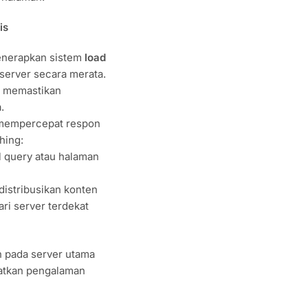
is
menerapkan sistem
load
server secara merata.
n memastikan
.
 mempercepat respon
hing:
l query atau halaman
distribusikan konten
ari server terdekat
n pada server utama
atkan pengalaman