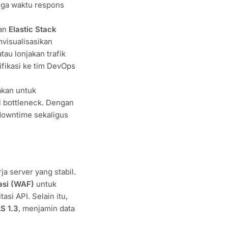
ngga waktu respons
dan
Elastic Stack
visualisasikan
au lonjakan trafik
ifikasi ke tim DevOps
kan untuk
i bottleneck. Dengan
downtime sekaligus
a server yang stabil.
kasi (WAF)
untuk
si API. Selain itu,
S 1.3
, menjamin data