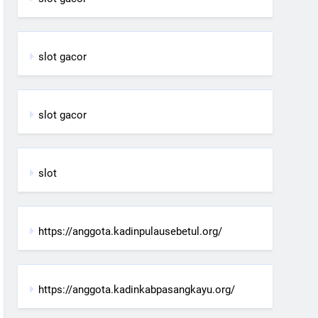
slot gacor
slot gacor
slot
https://anggota.kadinpulausebetul.org/
https://anggota.kadinkabpasangkayu.org/