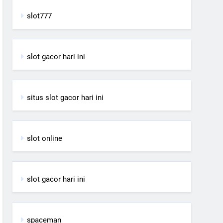
slot777
slot gacor hari ini
situs slot gacor hari ini
slot online
slot gacor hari ini
spaceman