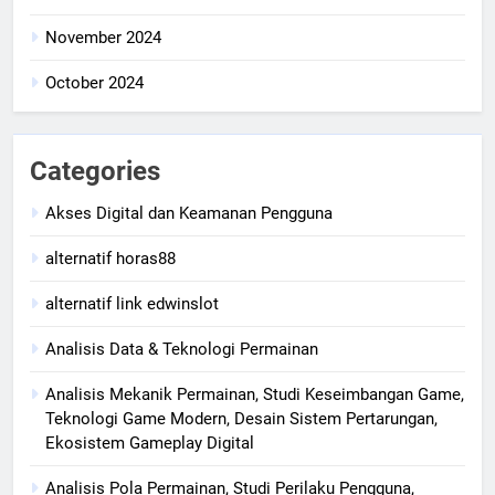
November 2024
October 2024
Categories
Akses Digital dan Keamanan Pengguna
alternatif horas88
alternatif link edwinslot
Analisis Data & Teknologi Permainan
Analisis Mekanik Permainan, Studi Keseimbangan Game,
Teknologi Game Modern, Desain Sistem Pertarungan,
Ekosistem Gameplay Digital
Analisis Pola Permainan, Studi Perilaku Pengguna,