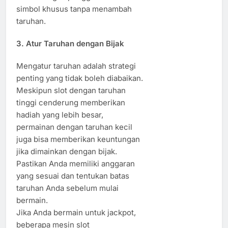
simbol khusus tanpa menambah
taruhan.
3.
Atur Taruhan dengan Bijak
Mengatur taruhan adalah strategi
penting yang tidak boleh diabaikan.
Meskipun slot dengan taruhan
tinggi cenderung memberikan
hadiah yang lebih besar,
permainan dengan taruhan kecil
juga bisa memberikan keuntungan
jika dimainkan dengan bijak.
Pastikan Anda memiliki anggaran
yang sesuai dan tentukan batas
taruhan Anda sebelum mulai
bermain.
Jika Anda bermain untuk jackpot,
beberapa mesin slot