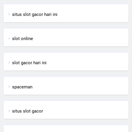
situs slot gacor hari ini
slot online
slot gacor hari ini
spaceman
situs slot gacor