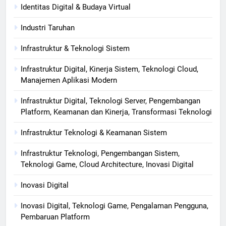
Identitas Digital & Budaya Virtual
Industri Taruhan
Infrastruktur & Teknologi Sistem
Infrastruktur Digital, Kinerja Sistem, Teknologi Cloud,
Manajemen Aplikasi Modern
Infrastruktur Digital, Teknologi Server, Pengembangan
Platform, Keamanan dan Kinerja, Transformasi Teknologi
Infrastruktur Teknologi & Keamanan Sistem
Infrastruktur Teknologi, Pengembangan Sistem,
Teknologi Game, Cloud Architecture, Inovasi Digital
Inovasi Digital
Inovasi Digital, Teknologi Game, Pengalaman Pengguna,
Pembaruan Platform