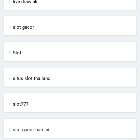
live draw hk
slot gacor
Slot
situs slot thailand
slot777
slot gacor hari ini