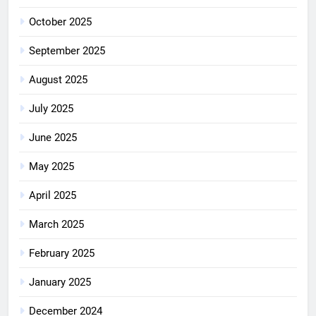
October 2025
September 2025
August 2025
July 2025
June 2025
May 2025
April 2025
March 2025
February 2025
January 2025
December 2024