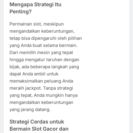
Mengapa Strategi Itu
Penting?
Permainan slot, meskipun
mengandalkan keberuntungan,
tetap bisa dipengaruhi oleh pilihan
yang Anda buat selama bermain.
Dari memilih mesin yang tepat
hingga mengatur taruhan dengan
bijak, ada beberapa langkah yang
dapat Anda ambil untuk
memaksimalkan peluang Anda
meraih jackpot. Tanpa strategi
yang tepat, Anda mungkin hanya
mengandalkan keberuntungan
yang jarang datang.
Strategi Cerdas untuk
Bermain Slot Gacor dan