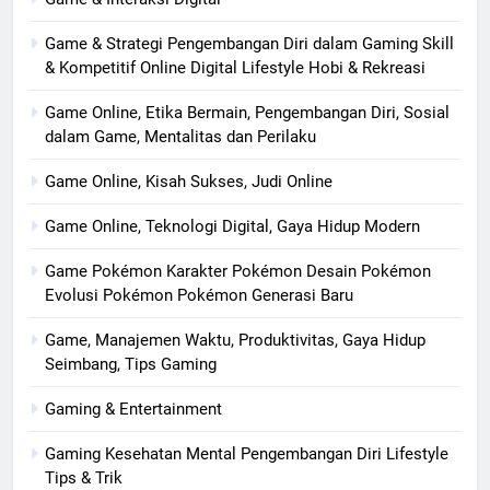
Game & Strategi Pengembangan Diri dalam Gaming Skill
& Kompetitif Online Digital Lifestyle Hobi & Rekreasi
Game Online, Etika Bermain, Pengembangan Diri, Sosial
dalam Game, Mentalitas dan Perilaku
Game Online, Kisah Sukses, Judi Online
Game Online, Teknologi Digital, Gaya Hidup Modern
Game Pokémon Karakter Pokémon Desain Pokémon
Evolusi Pokémon Pokémon Generasi Baru
Game, Manajemen Waktu, Produktivitas, Gaya Hidup
Seimbang, Tips Gaming
Gaming & Entertainment
Gaming Kesehatan Mental Pengembangan Diri Lifestyle
Tips & Trik