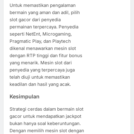
Untuk memastikan pengalaman
bermain yang aman dan adil, pilih
slot gacor dari penyedia
permainan terpercaya. Penyedia
seperti NetEnt, Microgaming,
Pragmatic Play, dan Playtech
dikenal menawarkan mesin slot
dengan RTP tinggi dan fitur bonus
yang menarik. Mesin slot dari
penyedia yang terpercaya juga
telah diuji untuk memastikan
keadilan dan hasil yang acak.
Kesimpulan
Strategi cerdas dalam bermain slot
gacor untuk mendapatkan jackpot
bukan hanya soal keberuntungan.
Dengan memilih mesin slot dengan