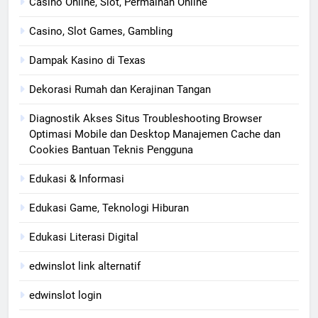
Casino Online, Slot, Permainan Online
Casino, Slot Games, Gambling
Dampak Kasino di Texas
Dekorasi Rumah dan Kerajinan Tangan
Diagnostik Akses Situs Troubleshooting Browser
Optimasi Mobile dan Desktop Manajemen Cache dan
Cookies Bantuan Teknis Pengguna
Edukasi & Informasi
Edukasi Game, Teknologi Hiburan
Edukasi Literasi Digital
edwinslot link alternatif
edwinslot login