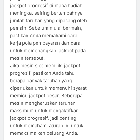
jackpot progresif di mana hadiah
meningkat seiring bertambahnya
jumlah taruhan yang dipasang oleh
pemain. Sebelum mulai bermain,
pastikan Anda memahami cara
kerja pola pembayaran dan cara
untuk memenangkan jackpot pada
mesin tersebut.
Jika mesin slot memiliki jackpot
progresif, pastikan Anda tahu
berapa banyak taruhan yang
diperlukan untuk memenuhi syarat
memicu jackpot besar. Beberapa
mesin mengharuskan taruhan
maksimum untuk mengaktifkan
jackpot progresif, jadi penting
untuk memahami aturan ini untuk
memaksimalkan peluang Anda.