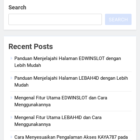
Search
SEARCH
Recent Posts
Panduan Menjelajahi Halaman EDWINSLOT dengan
Lebih Mudah
Panduan Menjelajahi Halaman LEBAH4D dengan Lebih
Mudah
Mengenal Fitur Utama EDWINSLOT dan Cara
Menggunakannya
Mengenal Fitur Utama LEBAH4D dan Cara
Menggunakannya
Cara Menyesuaikan Pengalaman Akses KAYA787 pada