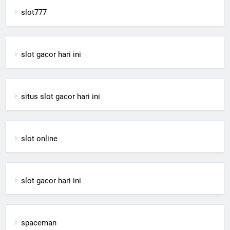
slot777
slot gacor hari ini
situs slot gacor hari ini
slot online
slot gacor hari ini
spaceman