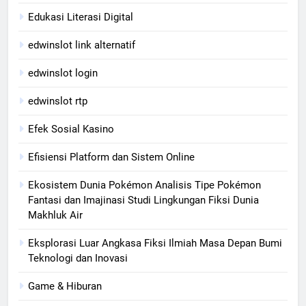
Edukasi Literasi Digital
edwinslot link alternatif
edwinslot login
edwinslot rtp
Efek Sosial Kasino
Efisiensi Platform dan Sistem Online
Ekosistem Dunia Pokémon Analisis Tipe Pokémon
Fantasi dan Imajinasi Studi Lingkungan Fiksi Dunia
Makhluk Air
Eksplorasi Luar Angkasa Fiksi Ilmiah Masa Depan Bumi
Teknologi dan Inovasi
Game & Hiburan