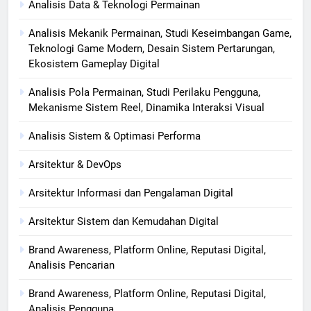
Analisis Data & Teknologi Permainan
Analisis Mekanik Permainan, Studi Keseimbangan Game,
Teknologi Game Modern, Desain Sistem Pertarungan,
Ekosistem Gameplay Digital
Analisis Pola Permainan, Studi Perilaku Pengguna,
Mekanisme Sistem Reel, Dinamika Interaksi Visual
Analisis Sistem & Optimasi Performa
Arsitektur & DevOps
Arsitektur Informasi dan Pengalaman Digital
Arsitektur Sistem dan Kemudahan Digital
Brand Awareness, Platform Online, Reputasi Digital,
Analisis Pencarian
Brand Awareness, Platform Online, Reputasi Digital,
Analisis Pengguna