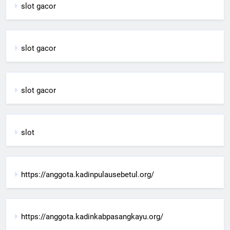
slot gacor
slot gacor
slot gacor
slot
https://anggota.kadinpulausebetul.org/
https://anggota.kadinkabpasangkayu.org/