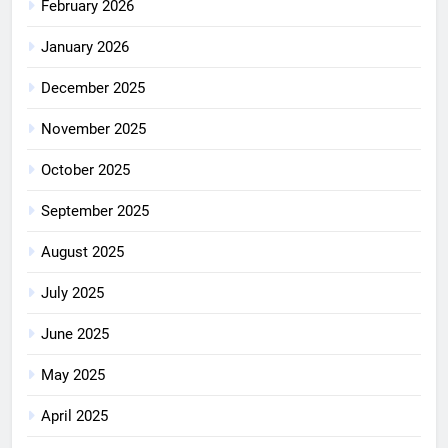
February 2026
January 2026
December 2025
November 2025
October 2025
September 2025
August 2025
July 2025
June 2025
May 2025
April 2025