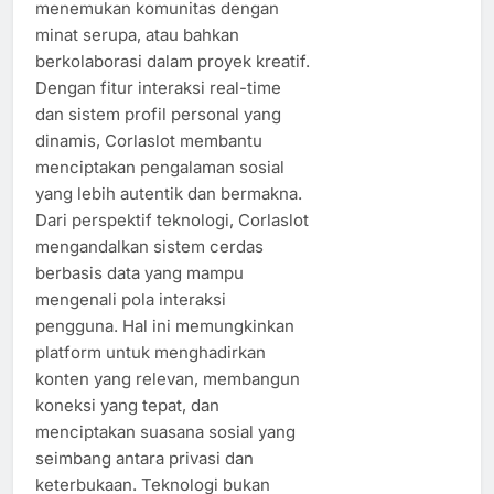
menemukan komunitas dengan
minat serupa, atau bahkan
berkolaborasi dalam proyek kreatif.
Dengan fitur interaksi real-time
dan sistem profil personal yang
dinamis, Corlaslot membantu
menciptakan pengalaman sosial
yang lebih autentik dan bermakna.
Dari perspektif teknologi, Corlaslot
mengandalkan sistem cerdas
berbasis data yang mampu
mengenali pola interaksi
pengguna. Hal ini memungkinkan
platform untuk menghadirkan
konten yang relevan, membangun
koneksi yang tepat, dan
menciptakan suasana sosial yang
seimbang antara privasi dan
keterbukaan. Teknologi bukan