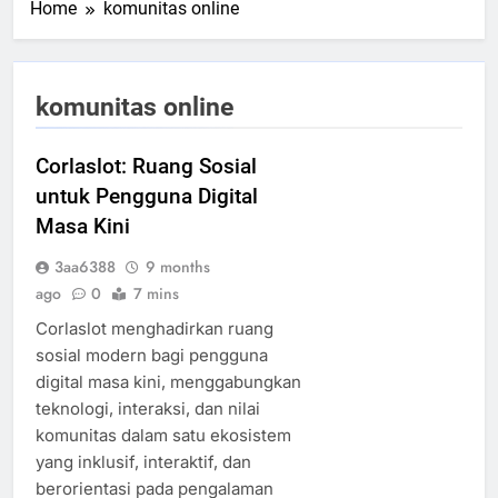
Home
komunitas online
komunitas online
Corlaslot: Ruang Sosial
untuk Pengguna Digital
Masa Kini
3aa6388
9 months
ago
0
7 mins
Corlaslot menghadirkan ruang
sosial modern bagi pengguna
digital masa kini, menggabungkan
teknologi, interaksi, dan nilai
komunitas dalam satu ekosistem
yang inklusif, interaktif, dan
berorientasi pada pengalaman