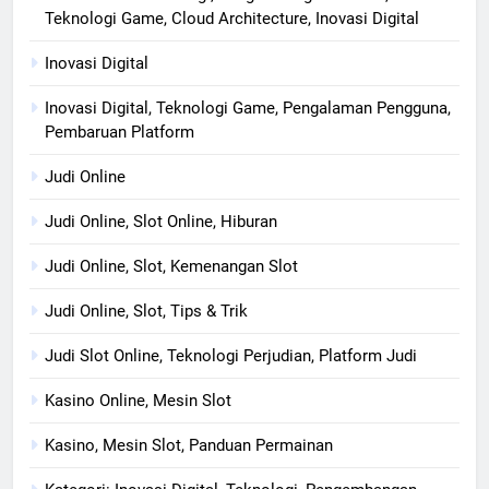
Teknologi Game, Cloud Architecture, Inovasi Digital
Inovasi Digital
Inovasi Digital, Teknologi Game, Pengalaman Pengguna,
Pembaruan Platform
Judi Online
Judi Online, Slot Online, Hiburan
Judi Online, Slot, Kemenangan Slot
Judi Online, Slot, Tips & Trik
Judi Slot Online, Teknologi Perjudian, Platform Judi
Kasino Online, Mesin Slot
Kasino, Mesin Slot, Panduan Permainan