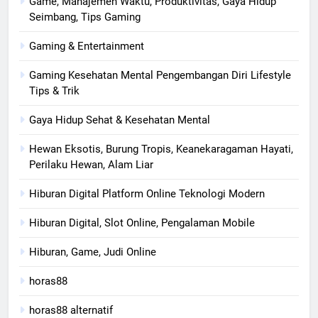
Game, Manajemen Waktu, Produktivitas, Gaya Hidup
Seimbang, Tips Gaming
Gaming & Entertainment
Gaming Kesehatan Mental Pengembangan Diri Lifestyle
Tips & Trik
Gaya Hidup Sehat & Kesehatan Mental
Hewan Eksotis, Burung Tropis, Keanekaragaman Hayati,
Perilaku Hewan, Alam Liar
Hiburan Digital Platform Online Teknologi Modern
Hiburan Digital, Slot Online, Pengalaman Mobile
Hiburan, Game, Judi Online
horas88
horas88 alternatif