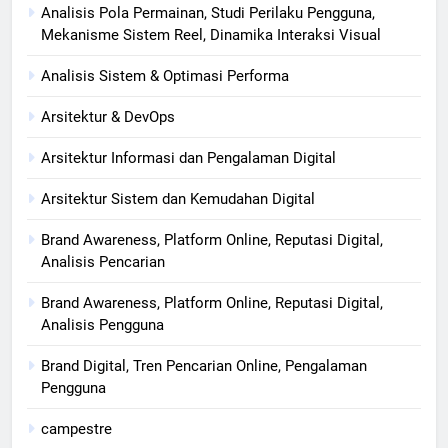
Analisis Pola Permainan, Studi Perilaku Pengguna,
Mekanisme Sistem Reel, Dinamika Interaksi Visual
Analisis Sistem & Optimasi Performa
Arsitektur & DevOps
Arsitektur Informasi dan Pengalaman Digital
Arsitektur Sistem dan Kemudahan Digital
Brand Awareness, Platform Online, Reputasi Digital,
Analisis Pencarian
Brand Awareness, Platform Online, Reputasi Digital,
Analisis Pengguna
Brand Digital, Tren Pencarian Online, Pengalaman
Pengguna
campestre