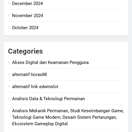
December 2024
November 2024
October 2024
Categories
Akses Digital dan Keamanan Pengguna
alternatif horas88
alternatif link edwinslot
Analisis Data & Teknologi Permainan
Analisis Mekanik Permainan, Studi Keseimbangan Game,
Teknologi Game Modern, Desain Sistem Pertarungan,
Ekosistem Gameplay Digital