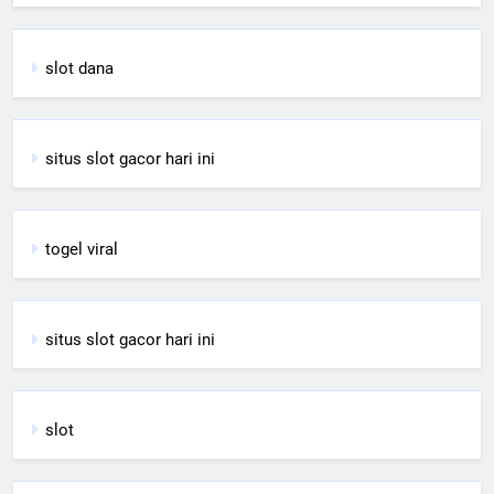
slot dana
situs slot gacor hari ini
togel viral
situs slot gacor hari ini
slot