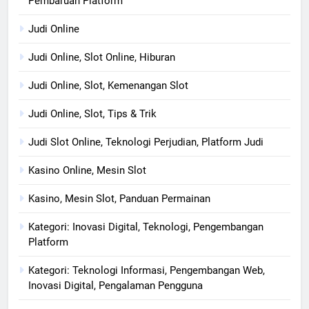
Pembaruan Platform
Judi Online
Judi Online, Slot Online, Hiburan
Judi Online, Slot, Kemenangan Slot
Judi Online, Slot, Tips & Trik
Judi Slot Online, Teknologi Perjudian, Platform Judi
Kasino Online, Mesin Slot
Kasino, Mesin Slot, Panduan Permainan
Kategori: Inovasi Digital, Teknologi, Pengembangan
Platform
Kategori: Teknologi Informasi, Pengembangan Web,
Inovasi Digital, Pengalaman Pengguna