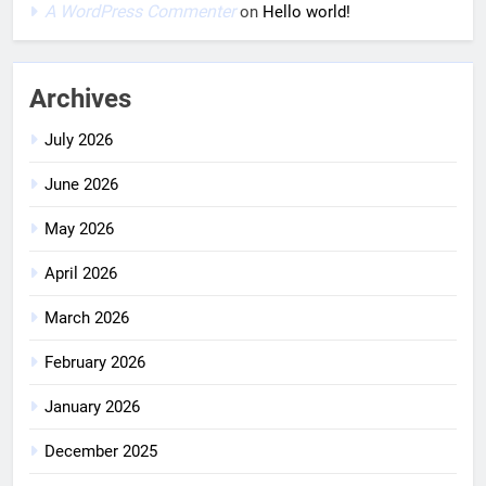
A WordPress Commenter
on
Hello world!
Archives
July 2026
June 2026
May 2026
April 2026
March 2026
February 2026
January 2026
December 2025