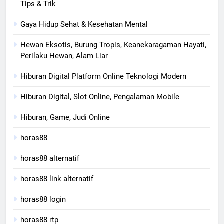
Tips & Trik
Gaya Hidup Sehat & Kesehatan Mental
Hewan Eksotis, Burung Tropis, Keanekaragaman Hayati,
Perilaku Hewan, Alam Liar
Hiburan Digital Platform Online Teknologi Modern
Hiburan Digital, Slot Online, Pengalaman Mobile
Hiburan, Game, Judi Online
horas88
horas88 alternatif
horas88 link alternatif
horas88 login
horas88 rtp