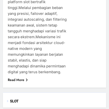
platform slot bertrafik
tinggi.Melalui pembagian beban
yang presisi, failover adaptif,
integrasi autoscaling, dan filtering
keamanan awal, sistem tetap
tangguh menghadapi variasi trafik
secara ekstrem.Mekanisme ini
menjadi fondasi arsitektur cloud-
native modern yang
memungkinkan layanan berjalan
stabil, elastis, dan siap
menghadapi dinamika permintaan
digital yang terus berkembang.
Read More
SLOT