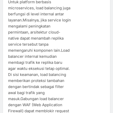
Untuk platform berbasis
microservices, load balancing juga
berfungsi di level internal antar
layanan.Misalnya, jika service login
mengalami peningkatan
permintaan, arsitektur cloud-
native dapat menambah replika
service tersebut tanpa
memengaruhi komponen lain.Load
balancer internal kemudian
membagi trafik ke replika baru
agar waktu eksekusi tetap optimal.
Di sisi keamanan, load balancing
memberikan proteksi tambahan
dengan bertindak sebagai filter
awal bagi trafik yang
masuk.Gabungan load balancer
dengan WAF (Web Application
Firewall) dapat memblokir request