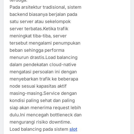
Pada arsitektur tradisional, sistem
backend biasanya berjalan pada
satu server atau sekelompok
server terbatas.Ketika trafik
meningkat tiba-tiba, server
tersebut mengalami penumpukan
beban sehingga performa
menurun drastis.Load balancing
dalam pendekatan cloud-native
mengatasi persoalan ini dengan
menyebarkan trafik ke beberapa
node sesuai kapasitas aktif
masing-masing.Service dengan
kondisi paling sehat dan paling
siap akan menerima request lebih
dulu.Ini mencegah bottleneck dan
mengurangi risiko downtime.
Load balancing pada sistem
slot