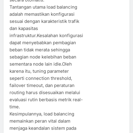
Tantangan utama load balancing
adalah memastikan konfigurasi
sesuai dengan karakteristik trafik
dan kapasitas
infrastruktur.Kesalahan konfigurasi
dapat menyebabkan pembagian
beban tidak merata sehingga
sebagian node kelebihan beban
sementara node lain idle.Oleh
karena itu, tuning parameter
seperti connection threshold,
failover timeout, dan peraturan
routing harus disesuaikan melalui
evaluasi rutin berbasis metrik real-
time.
Kesimpulannya, load balancing
memainkan peran vital dalam
menjaga keandalan sistem pada