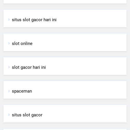
situs slot gacor hari ini
slot online
slot gacor hari ini
spaceman
situs slot gacor