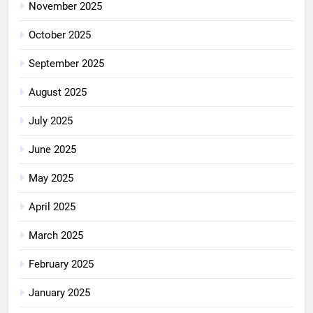
November 2025
October 2025
September 2025
August 2025
July 2025
June 2025
May 2025
April 2025
March 2025
February 2025
January 2025