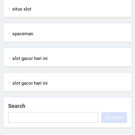
situs slot
spaceman
slot gacor hari ini
slot gacor hari ini
Search
SEARCH