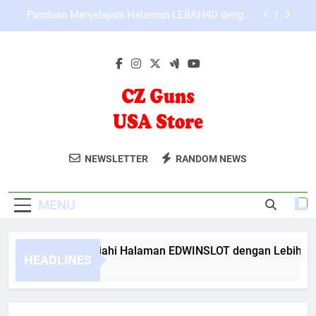
Skip
Mengenal Fitur Utama EDWINSLOT dan Cara
to
Menggunakannya
content
Mengenal Fitur Utama LEBAH4D dan Cara
Menggunakannya
Panduan Menjelajahi Halaman EDWINSLOT
dengan Lebih Mudah
Panduan Menjelajahi Halaman LEBAH4D dengan
Lebih Mudah
CZ Guns USA
Mengenal Fitur Utama EDWINSLOT dan Cara
Dapatkan Koleksi Senjata Berkualitas Di CZ
Menggunakannya
NEWSLETTER
RANDOM NEWS
Store
Guns USA Store. Solusi Untuk Perlindungan
Mengenal Fitur Utama LEBAH4D dan Cara
Menggunakannya
Dan Olahraga Menembak.
MENU
anduan Menjelajahi Halaman EDWINSLOT dengan Lebih Muda
HEADLINES
Weeks Ago