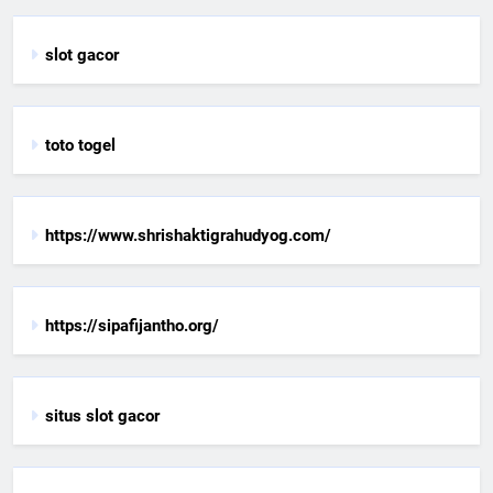
slot gacor
toto togel
https://www.shrishaktigrahudyog.com/
https://sipafijantho.org/
situs slot gacor