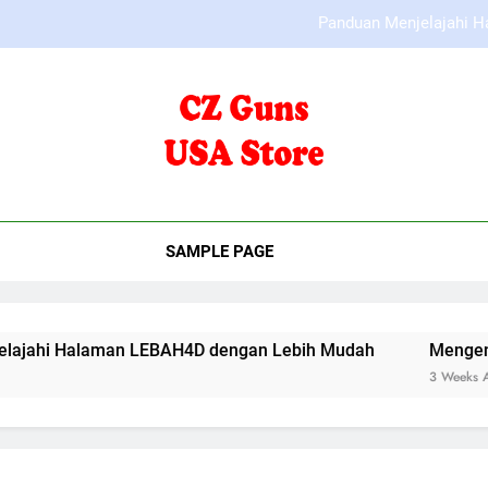
Panduan Menjelajahi 
Mengenal Fitur Utama
Mengenal Fitur Uta
Panduan Menjelajahi Ha
Guns USA Store
Koleksi Senjata Berkualitas Di CZ Guns USA Store. Solusi Unt
Panduan Menjelajahi 
SAMPLE PAGE
Mengenal Fitur Utama
Mengenal Fitur Uta
Halaman LEBAH4D dengan Lebih Mudah
Mengenal Fitur
3 Weeks Ago