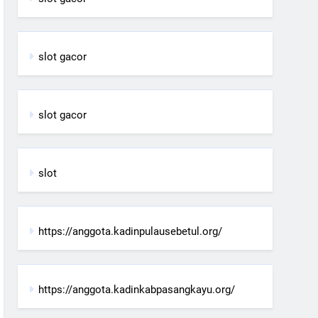
slot gacor
slot gacor
slot
https://anggota.kadinpulausebetul.org/
https://anggota.kadinkabpasangkayu.org/