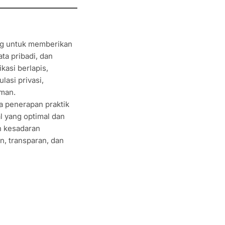
g untuk memberikan
ta pribadi, dan
kasi berlapis,
lasi privasi,
aman.
 penerapan praktik
l yang optimal dan
n kesadaran
n, transparan, dan