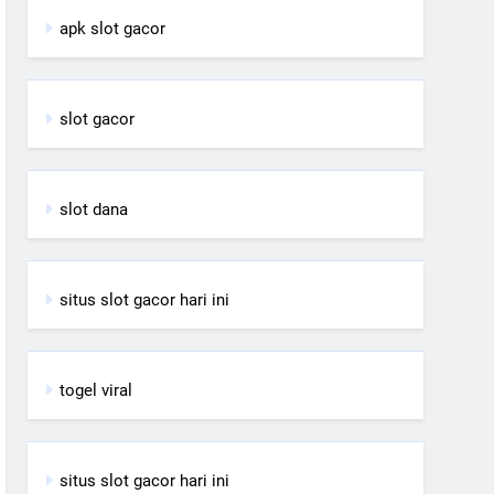
apk slot gacor
slot gacor
slot dana
situs slot gacor hari ini
togel viral
situs slot gacor hari ini