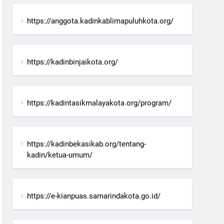
https://anggota.kadinkablimapuluhkota.org/
https://kadinbinjaikota.org/
https://kadintasikmalayakota.org/program/
https://kadinbekasikab.org/tentang-
kadin/ketua-umum/
https://e-kianpuas.samarindakota.go.id/