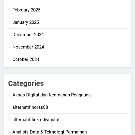
February 2025
January 2025
December 2024
November 2024
October 2024
Categories
Akses Digital dan Keamanan Pengguna
alternatif horas88
alternatif link edwinslot
Analisis Data & Teknologi Permainan