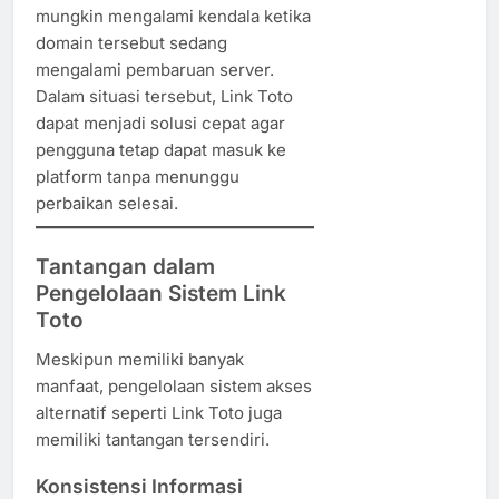
mungkin mengalami kendala ketika
domain tersebut sedang
mengalami pembaruan server.
Dalam situasi tersebut, Link Toto
dapat menjadi solusi cepat agar
pengguna tetap dapat masuk ke
platform tanpa menunggu
perbaikan selesai.
Tantangan dalam
Pengelolaan Sistem Link
Toto
Meskipun memiliki banyak
manfaat, pengelolaan sistem akses
alternatif seperti Link Toto juga
memiliki tantangan tersendiri.
Konsistensi Informasi