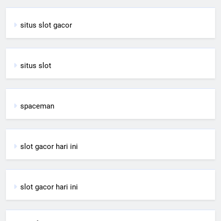
situs slot gacor
situs slot
spaceman
slot gacor hari ini
slot gacor hari ini