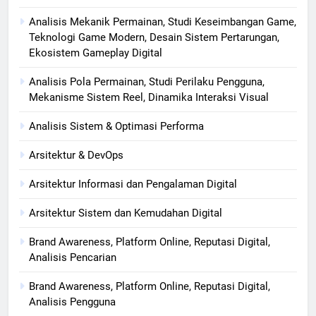
Analisis Mekanik Permainan, Studi Keseimbangan Game,
Teknologi Game Modern, Desain Sistem Pertarungan,
Ekosistem Gameplay Digital
Analisis Pola Permainan, Studi Perilaku Pengguna,
Mekanisme Sistem Reel, Dinamika Interaksi Visual
Analisis Sistem & Optimasi Performa
Arsitektur & DevOps
Arsitektur Informasi dan Pengalaman Digital
Arsitektur Sistem dan Kemudahan Digital
Brand Awareness, Platform Online, Reputasi Digital,
Analisis Pencarian
Brand Awareness, Platform Online, Reputasi Digital,
Analisis Pengguna