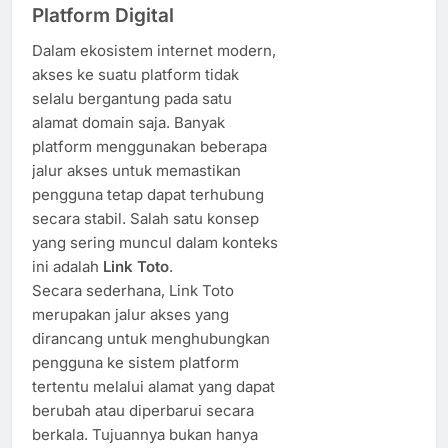
Platform Digital
Dalam ekosistem internet modern,
akses ke suatu platform tidak
selalu bergantung pada satu
alamat domain saja. Banyak
platform menggunakan beberapa
jalur akses untuk memastikan
pengguna tetap dapat terhubung
secara stabil. Salah satu konsep
yang sering muncul dalam konteks
ini adalah
Link Toto
.
Secara sederhana, Link Toto
merupakan jalur akses yang
dirancang untuk menghubungkan
pengguna ke sistem platform
tertentu melalui alamat yang dapat
berubah atau diperbarui secara
berkala. Tujuannya bukan hanya