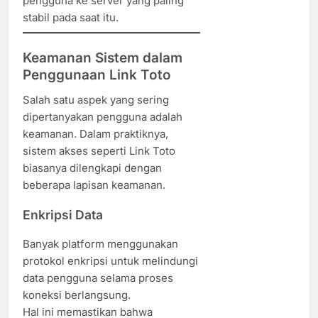
pengguna ke server yang paling
stabil pada saat itu.
Keamanan Sistem dalam
Penggunaan Link Toto
Salah satu aspek yang sering
dipertanyakan pengguna adalah
keamanan. Dalam praktiknya,
sistem akses seperti Link Toto
biasanya dilengkapi dengan
beberapa lapisan keamanan.
Enkripsi Data
Banyak platform menggunakan
protokol enkripsi untuk melindungi
data pengguna selama proses
koneksi berlangsung.
Hal ini memastikan bahwa