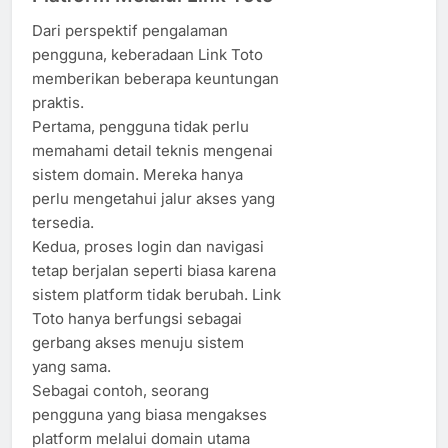
Dari perspektif pengalaman
pengguna, keberadaan Link Toto
memberikan beberapa keuntungan
praktis.
Pertama, pengguna tidak perlu
memahami detail teknis mengenai
sistem domain. Mereka hanya
perlu mengetahui jalur akses yang
tersedia.
Kedua, proses login dan navigasi
tetap berjalan seperti biasa karena
sistem platform tidak berubah. Link
Toto hanya berfungsi sebagai
gerbang akses menuju sistem
yang sama.
Sebagai contoh, seorang
pengguna yang biasa mengakses
platform melalui domain utama