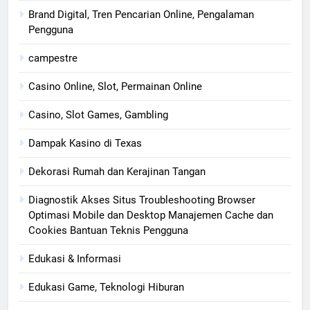
Brand Digital, Tren Pencarian Online, Pengalaman
Pengguna
campestre
Casino Online, Slot, Permainan Online
Casino, Slot Games, Gambling
Dampak Kasino di Texas
Dekorasi Rumah dan Kerajinan Tangan
Diagnostik Akses Situs Troubleshooting Browser
Optimasi Mobile dan Desktop Manajemen Cache dan
Cookies Bantuan Teknis Pengguna
Edukasi & Informasi
Edukasi Game, Teknologi Hiburan