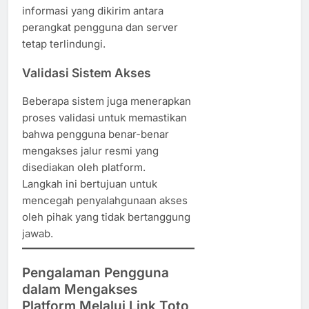
informasi yang dikirim antara
perangkat pengguna dan server
tetap terlindungi.
Validasi Sistem Akses
Beberapa sistem juga menerapkan
proses validasi untuk memastikan
bahwa pengguna benar-benar
mengakses jalur resmi yang
disediakan oleh platform.
Langkah ini bertujuan untuk
mencegah penyalahgunaan akses
oleh pihak yang tidak bertanggung
jawab.
Pengalaman Pengguna
dalam Mengakses
Platform Melalui Link Toto