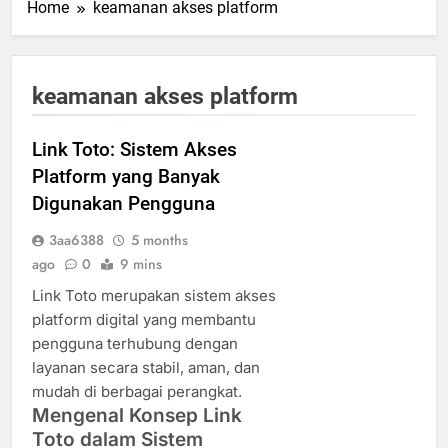
Home
keamanan akses platform
keamanan akses platform
Link Toto: Sistem Akses
Platform yang Banyak
Digunakan Pengguna
3aa6388
5 months
ago
0
9 mins
Link Toto merupakan sistem akses
platform digital yang membantu
pengguna terhubung dengan
layanan secara stabil, aman, dan
mudah di berbagai perangkat.
Mengenal Konsep Link
Toto dalam Sistem