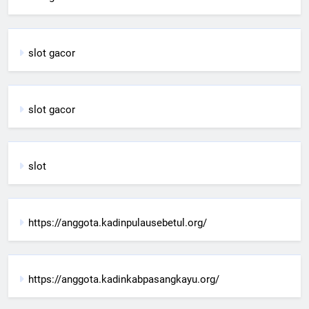
slot gacor
slot gacor
slot
https://anggota.kadinpulausebetul.org/
https://anggota.kadinkabpasangkayu.org/