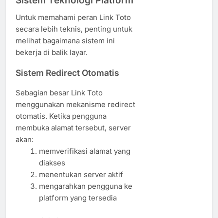
Sistem Teknologi Platform
Untuk memahami peran Link Toto
secara lebih teknis, penting untuk
melihat bagaimana sistem ini
bekerja di balik layar.
Sistem Redirect Otomatis
Sebagian besar Link Toto
menggunakan mekanisme redirect
otomatis. Ketika pengguna
membuka alamat tersebut, server
akan:
memverifikasi alamat yang
diakses
menentukan server aktif
mengarahkan pengguna ke
platform yang tersedia