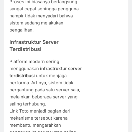
Proses ini biasanya berlangsung
sangat cepat sehingga pengguna
hampir tidak menyadari bahwa
sistem sedang melakukan
pengalihan.
Infrastruktur Server
Terdistribusi
Platform modern sering
menggunakan
infrastruktur server
terdistribusi
untuk menjaga
performa. Artinya, sistem tidak
bergantung pada satu server saja,
melainkan beberapa server yang
saling terhubung.
Link Toto menjadi bagian dari
mekanisme tersebut karena
membantu mengarahkan