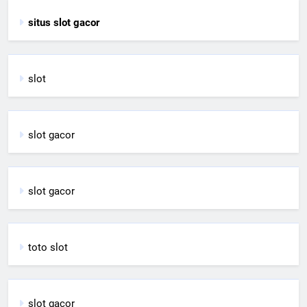
situs slot gacor
slot
slot gacor
slot gacor
toto slot
slot gacor