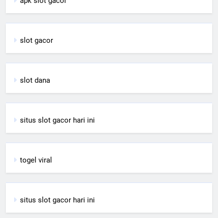
apk slot gacor
slot gacor
slot dana
situs slot gacor hari ini
togel viral
situs slot gacor hari ini