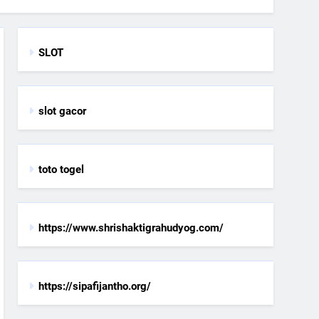
SLOT
slot gacor
toto togel
https://www.shrishaktigrahudyog.com/
https://sipafijantho.org/