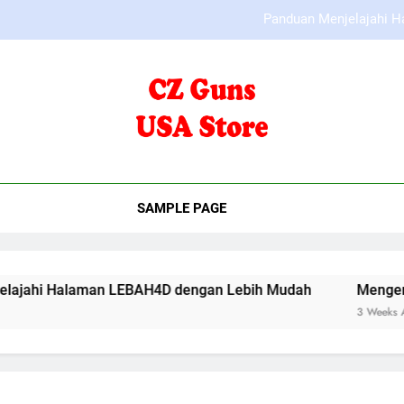
Panduan Menjelajahi 
Mengenal Fitur Utama
Mengenal Fitur Uta
Panduan Menjelajahi Ha
Guns USA Store
Koleksi Senjata Berkualitas Di CZ Guns USA Store. Solusi Unt
Panduan Menjelajahi 
SAMPLE PAGE
Mengenal Fitur Utama
Mengenal Fitur Uta
Halaman LEBAH4D dengan Lebih Mudah
Mengenal Fitur
3 Weeks Ago