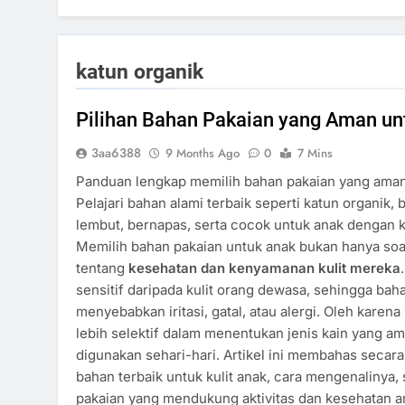
katun organik
Pilihan Bahan Pakaian yang Aman unt
3aa6388
9 Months Ago
0
7 Mins
Panduan lengkap memilih bahan pakaian yang aman 
Pelajari bahan alami terbaik seperti katun organik,
lembut, bernapas, serta cocok untuk anak dengan kul
Memilih bahan pakaian untuk anak bukan hanya soal 
tentang
kesehatan dan kenyamanan kulit mereka
sensitif daripada kulit orang dewasa, sehingga bah
menyebabkan iritasi, gatal, atau alergi. Oleh karena 
lebih selektif dalam menentukan jenis kain yang 
digunakan sehari-hari. Artikel ini membahas secar
bahan terbaik untuk kulit anak, cara mengenalinya, 
pakaian yang mendukung aktivitas dan kesehatan a