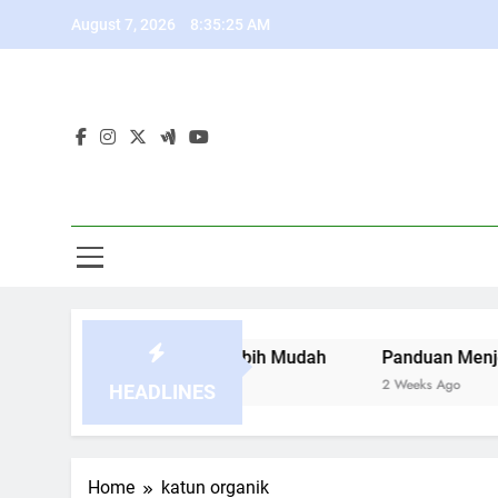
Skip
August 7, 2026
8:35:26 AM
to
content
CZ 
Dapatkan 
DWINSLOT dengan Lebih Mudah
Panduan Menjelajahi 
2 Weeks Ago
HEADLINES
Home
katun organik