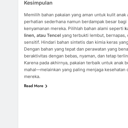
Kesimpulan
Memilih bahan pakaian yang aman untuk kulit anak 
perhatian sederhana namun berdampak besar bagi
kenyamanan mereka. Pilihlah bahan alami seperti
k
linen, atau Tencel
yang terbukti lembut, bernapas, 
sensitif. Hindari bahan sintetis dan kimia keras yang
Dengan bahan yang tepat dan perawatan yang benar
beraktivitas dengan bebas, nyaman, dan tetap terlin
Karena pada akhirnya, pakaian terbaik untuk anak b
mahal—melainkan yang paling menjaga kesehatan 
mereka.
Read More