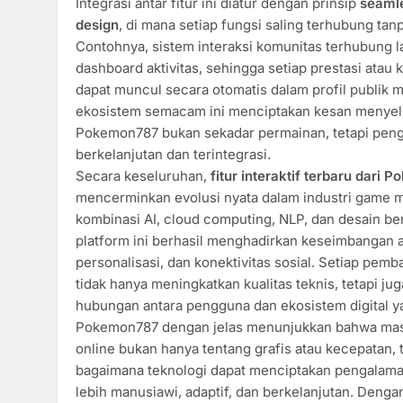
Integrasi antar fitur ini diatur dengan prinsip
seaml
design
, di mana setiap fungsi saling terhubung tan
Contohnya, sistem interaksi komunitas terhubung
dashboard aktivitas, sehingga setiap prestasi atau 
dapat muncul secara otomatis dalam profil publik 
ekosistem semacam ini menciptakan kesan menye
Pokemon787 bukan sekadar permainan, tetapi peng
berkelanjutan dan terintegrasi.
Secara keseluruhan,
fitur interaktif terbaru dari
mencerminkan evolusi nyata dalam industri game m
kombinasi AI, cloud computing, NLP, dan desain be
platform ini berhasil menghadirkan keseimbangan a
personalisasi, dan konektivitas sosial. Setiap pem
tidak hanya meningkatkan kualitas teknis, tetapi j
hubungan antara pengguna dan ekosistem digital y
Pokemon787 dengan jelas menunjukkan bahwa ma
online bukan hanya tentang grafis atau kecepatan, 
bagaimana teknologi dapat menciptakan pengalaman
lebih manusiawi, adaptif, dan berkelanjutan. Dengan