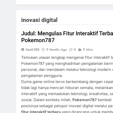
inovasi digital
Judul: Mengulas Fitur Interaktif Terba
Pokemon787
3aa6388
9 Months Ago
0
9 Mins
Temukan ulasan lengkap mengenai fitur interaktif t
Pokemon787 yang menghadirkan pengalaman bermai
personal, dan mendalam melalui teknologi modern 
pengalaman pengguna.
Dunia game online terus berkembang dengan cepat
tidak lagi hanya mencari hiburan semata, melaink
interaktif yang memadukan teknologi, kreativitas, se
sosial. Dalam konteks inilah,
Pokemon787
kembali
posisinya sebagai pelopor inovasi digital melalui p
fitur interaktif terbaru
yang dirancang untuk memb