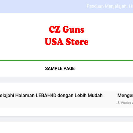
Panduan Menjelajahi 
Mengenal Fitur Utama
Mengenal Fitur Uta
Panduan Menjelajahi Ha
Guns USA Store
Koleksi Senjata Berkualitas Di CZ Guns USA Store. Solusi Unt
Panduan Menjelajahi 
SAMPLE PAGE
Mengenal Fitur Utama
Mengenal Fitur Uta
aman LEBAH4D dengan Lebih Mudah
Mengenal Fitur U
3 Weeks Ago