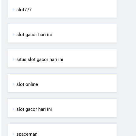
slot777
slot gacor hari ini
situs slot gacor hari ini
slot online
slot gacor hari ini
spaceman