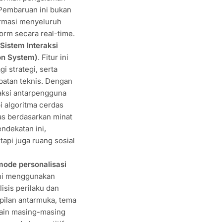
 Pembaruan ini bukan
ormasi menyeluruh
orm secara real-time.
Sistem Interaksi
on System)
. Fitur ini
 strategi, serta
batan teknis. Dengan
raksi antarpengguna
pi algoritma cerdas
as berdasarkan minat
ndekatan ini,
api juga ruang sosial
mode personalisasi
 ini menggunakan
sis perilaku dan
ilan antarmuka, tema
main masing-masing