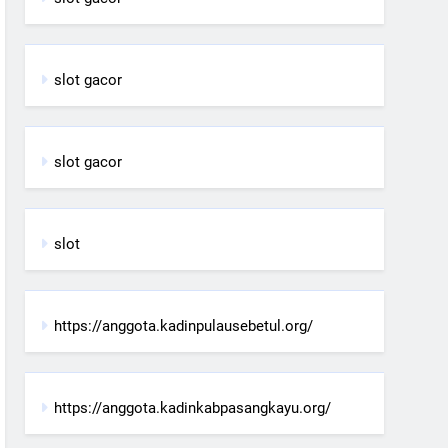
slot gacor
slot gacor
slot
https://anggota.kadinpulausebetul.org/
https://anggota.kadinkabpasangkayu.org/