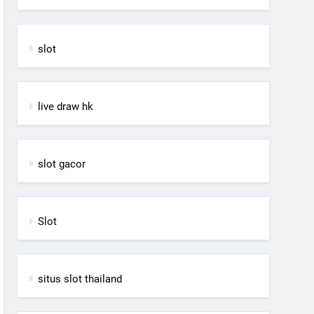
slot
live draw hk
slot gacor
Slot
situs slot thailand