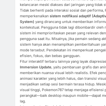
kelancaran meski diakses dari jaringan yang tidak st
Tidak berhenti pada interaksi sosial dan performa
memperkenalkan
sistem notifikasi adaptif (Adapti
System)
yang dirancang untuk memberikan informa
kontekstual. Pengguna tidak lagi dibombardir oleh n
sistem ini memprioritaskan pesan yang relevan den
pengguna saat itu. Misalnya, jika pemain sedang akt
sistem hanya akan menampilkan pemberitahuan ya
mode tersebut. Pendekatan ini memperkuat penga
efisien, fokus, dan bebas gangguan.
Fitur interaktif terbaru lainnya yang layak diapresia
Immersion Update
, yaitu pembaruan grafis dan ani
memberikan nuansa visual lebih realistis. Efek pe
animasi karakter yang lebih halus, dan transisi visu
menjadikan setiap sesi bermain terasa hidup. Mesk
visual tinggi, Pokemon787 tetap menjaga efisiensi
perangkat—baik desktop maupun mobile—dapat m
lag.