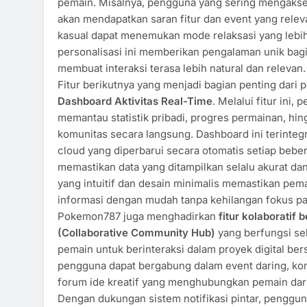
pemain. Misalnya, pengguna yang sering mengakse
akan mendapatkan saran fitur dan event yang rele
kasual dapat menemukan mode relaksasi yang lebih
personalisasi ini memberikan pengalaman unik bag
membuat interaksi terasa lebih natural dan relevan.
Fitur berikutnya yang menjadi bagian penting dari
Dashboard Aktivitas Real-Time
. Melalui fitur ini,
memantau statistik pribadi, progres permainan, hi
komunitas secara langsung. Dashboard ini terinteg
cloud yang diperbarui secara otomatis setiap beber
memastikan data yang ditampilkan selalu akurat dan
yang intuitif dan desain minimalis memastikan pe
informasi dengan mudah tanpa kehilangan fokus pa
Pokemon787 juga menghadirkan
fitur kolaboratif
(Collaborative Community Hub)
yang berfungsi se
pemain untuk berinteraksi dalam proyek digital ber
pengguna dapat bergabung dalam event daring, kom
forum ide kreatif yang menghubungkan pemain dari
Dengan dukungan sistem notifikasi pintar, penggu