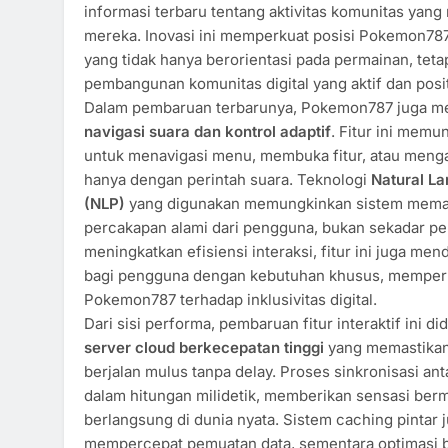
informasi terbaru tentang aktivitas komunitas yang
mereka. Inovasi ini memperkuat posisi Pokemon787
yang tidak hanya berorientasi pada permainan, teta
pembangunan komunitas digital yang aktif dan posit
Dalam pembaruan terbarunya, Pokemon787 juga 
navigasi suara dan kontrol adaptif
. Fitur ini mem
untuk menavigasi menu, membuka fitur, atau meng
hanya dengan perintah suara. Teknologi
Natural L
(NLP)
yang digunakan memungkinkan sistem mema
percakapan alami dari pengguna, bukan sekadar per
meningkatkan efisiensi interaksi, fitur ini juga men
bagi pengguna dengan kebutuhan khusus, memper
Pokemon787 terhadap inklusivitas digital.
Dari sisi performa, pembaruan fitur interaktif ini d
server cloud berkecepatan tinggi
yang memastikan 
berjalan mulus tanpa delay. Proses sinkronisasi ant
dalam hitungan milidetik, memberikan sensasi ber
berlangsung di dunia nyata. Sistem caching pintar 
mempercepat pemuatan data, sementara optimasi 