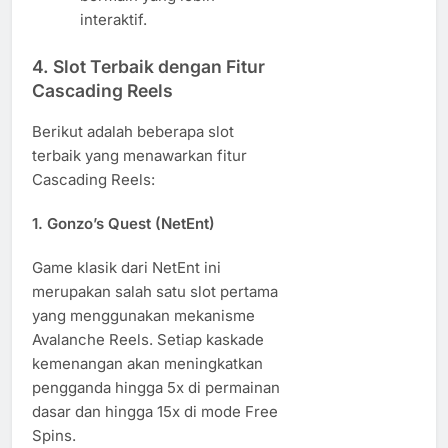
interaktif.
4. Slot Terbaik dengan Fitur
Cascading Reels
Berikut adalah beberapa slot
terbaik yang menawarkan fitur
Cascading Reels:
1. Gonzo’s Quest (NetEnt)
Game klasik dari NetEnt ini
merupakan salah satu slot pertama
yang menggunakan mekanisme
Avalanche Reels. Setiap kaskade
kemenangan akan meningkatkan
pengganda hingga 5x di permainan
dasar dan hingga 15x di mode Free
Spins.