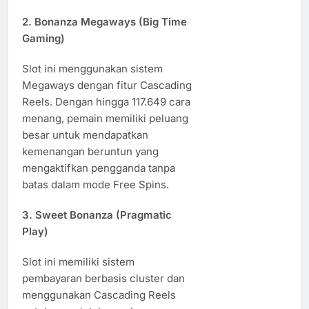
2. Bonanza Megaways (Big Time
Gaming)
Slot ini menggunakan sistem
Megaways dengan fitur Cascading
Reels. Dengan hingga 117.649 cara
menang, pemain memiliki peluang
besar untuk mendapatkan
kemenangan beruntun yang
mengaktifkan pengganda tanpa
batas dalam mode Free Spins.
3. Sweet Bonanza (Pragmatic
Play)
Slot ini memiliki sistem
pembayaran berbasis cluster dan
menggunakan Cascading Reels