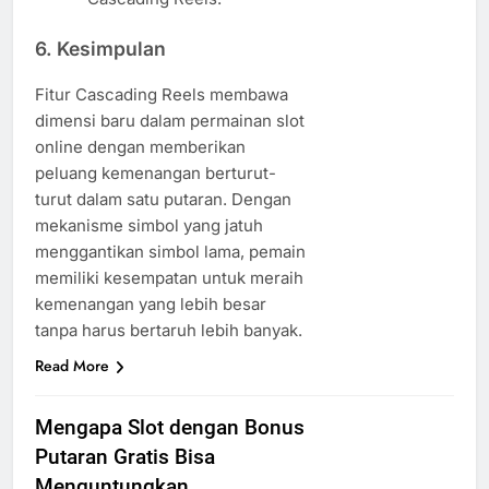
6. Kesimpulan
Fitur Cascading Reels membawa
dimensi baru dalam permainan slot
online dengan memberikan
peluang kemenangan berturut-
turut dalam satu putaran. Dengan
mekanisme simbol yang jatuh
menggantikan simbol lama, pemain
memiliki kesempatan untuk meraih
kemenangan yang lebih besar
tanpa harus bertaruh lebih banyak.
Read More
Mengapa Slot dengan Bonus
Putaran Gratis Bisa
Menguntungkan