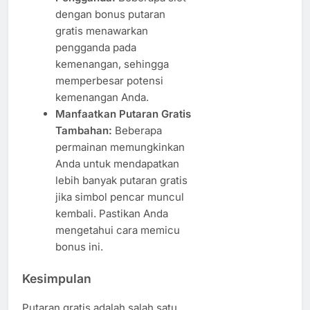
dengan bonus putaran
gratis menawarkan
pengganda pada
kemenangan, sehingga
memperbesar potensi
kemenangan Anda.
Manfaatkan Putaran Gratis
Tambahan:
Beberapa
permainan memungkinkan
Anda untuk mendapatkan
lebih banyak putaran gratis
jika simbol pencar muncul
kembali. Pastikan Anda
mengetahui cara memicu
bonus ini.
Kesimpulan
Putaran gratis adalah salah satu