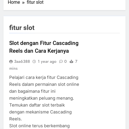
Home
fitur slot
fitur slot
Slot dengan Fitur Cascading
Reels dan Cara Kerjanya
3aa6388
1 year ago
0
7
mins
Pelajari cara kerja fitur Cascading
Reels dalam permainan slot online
dan bagaimana fitur ini
meningkatkan peluang menang.
Temukan daftar slot terbaik
dengan mekanisme Cascading
Reels.
Slot online terus berkembang