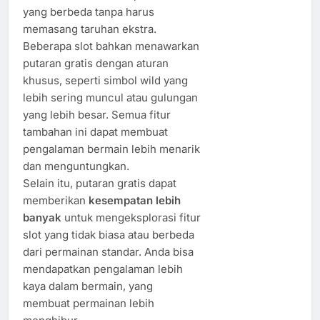
yang berbeda tanpa harus
memasang taruhan ekstra.
Beberapa slot bahkan menawarkan
putaran gratis dengan aturan
khusus, seperti simbol wild yang
lebih sering muncul atau gulungan
yang lebih besar. Semua fitur
tambahan ini dapat membuat
pengalaman bermain lebih menarik
dan menguntungkan.
Selain itu, putaran gratis dapat
memberikan
kesempatan lebih
banyak
untuk mengeksplorasi fitur
slot yang tidak biasa atau berbeda
dari permainan standar. Anda bisa
mendapatkan pengalaman lebih
kaya dalam bermain, yang
membuat permainan lebih