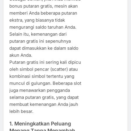
bonus putaran gratis, mesin akan
memberi Anda beberapa putaran
ekstra, yang biasanya tidak
mengurangi saldo taruhan Anda.
Selain itu, kemenangan dari
putaran gratis ini sepenuhnya
dapat dimasukkan ke dalam saldo
akun Anda.
Putaran gratis ini sering kali dipicu
oleh simbol pencar (scatter) atau
kombinasi simbol tertentu yang
muncul di gulungan. Beberapa slot
juga menawarkan pengganda
selama putaran gratis, yang dapat
membuat kemenangan Anda jauh
lebih besar.
1. Meningkatkan Peluang
Menang Tanpa Menambah