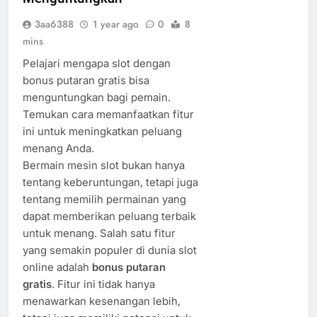
3aa6388
1 year ago
0
8
mins
Pelajari mengapa slot dengan
bonus putaran gratis bisa
menguntungkan bagi pemain.
Temukan cara memanfaatkan fitur
ini untuk meningkatkan peluang
menang Anda.
Bermain mesin slot bukan hanya
tentang keberuntungan, tetapi juga
tentang memilih permainan yang
dapat memberikan peluang terbaik
untuk menang. Salah satu fitur
yang semakin populer di dunia slot
online adalah
bonus putaran
gratis
. Fitur ini tidak hanya
menawarkan kesenangan lebih,