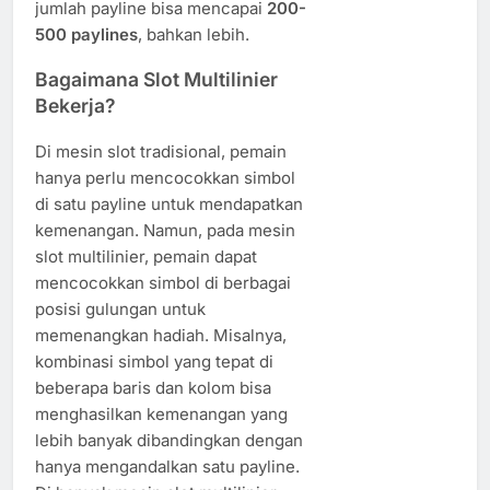
jumlah payline bisa mencapai
200-
500 paylines
, bahkan lebih.
Bagaimana Slot Multilinier
Bekerja?
Di mesin slot tradisional, pemain
hanya perlu mencocokkan simbol
di satu payline untuk mendapatkan
kemenangan. Namun, pada mesin
slot multilinier, pemain dapat
mencocokkan simbol di berbagai
posisi gulungan untuk
memenangkan hadiah. Misalnya,
kombinasi simbol yang tepat di
beberapa baris dan kolom bisa
menghasilkan kemenangan yang
lebih banyak dibandingkan dengan
hanya mengandalkan satu payline.