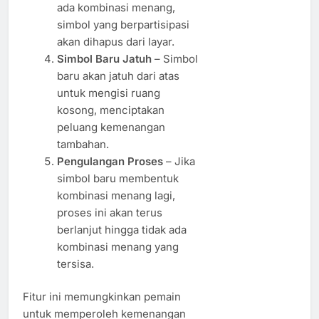
ada kombinasi menang,
simbol yang berpartisipasi
akan dihapus dari layar.
Simbol Baru Jatuh
– Simbol
baru akan jatuh dari atas
untuk mengisi ruang
kosong, menciptakan
peluang kemenangan
tambahan.
Pengulangan Proses
– Jika
simbol baru membentuk
kombinasi menang lagi,
proses ini akan terus
berlanjut hingga tidak ada
kombinasi menang yang
tersisa.
Fitur ini memungkinkan pemain
untuk memperoleh kemenangan