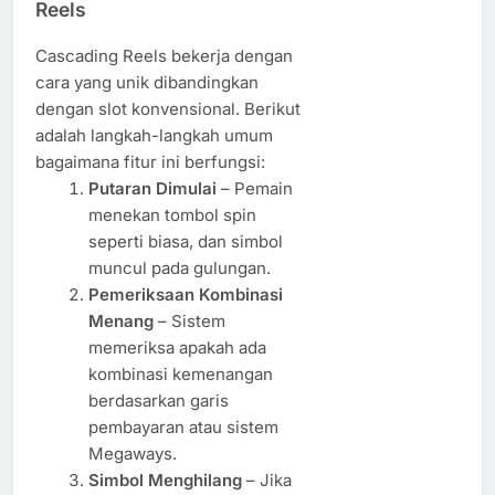
Reels
Cascading Reels bekerja dengan
cara yang unik dibandingkan
dengan slot konvensional. Berikut
adalah langkah-langkah umum
bagaimana fitur ini berfungsi:
Putaran Dimulai
– Pemain
menekan tombol spin
seperti biasa, dan simbol
muncul pada gulungan.
Pemeriksaan Kombinasi
Menang
– Sistem
memeriksa apakah ada
kombinasi kemenangan
berdasarkan garis
pembayaran atau sistem
Megaways.
Simbol Menghilang
– Jika