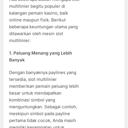
multilinier begitu populer di
kalangan pemain kasino, baik
online maupun fisik. Berikut
beberapa keuntungan utama yang
ditawarkan oleh mesin slot
multilinier:
1.
Peluang Menang yang Lebih
Banyak
Dengan banyaknya paylines yang
tersedia, slot multilinier
memberikan pemain peluang lebih
besar untuk mendapatkan
kombinasi simbol yang
menguntungkan. Sebagai contoh,
meskipun simbol pada payline
pertama tidak cocok, Anda masih
memiliki kesempatan untuk