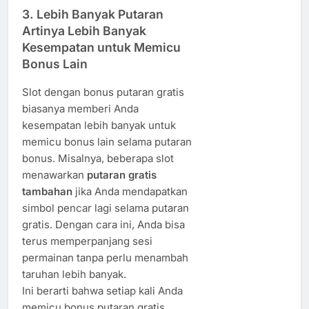
3. Lebih Banyak Putaran
Artinya Lebih Banyak
Kesempatan untuk Memicu
Bonus Lain
Slot dengan bonus putaran gratis
biasanya memberi Anda
kesempatan lebih banyak untuk
memicu bonus lain selama putaran
bonus. Misalnya, beberapa slot
menawarkan
putaran gratis
tambahan
jika Anda mendapatkan
simbol pencar lagi selama putaran
gratis. Dengan cara ini, Anda bisa
terus memperpanjang sesi
permainan tanpa perlu menambah
taruhan lebih banyak.
Ini berarti bahwa setiap kali Anda
memicu bonus putaran gratis,