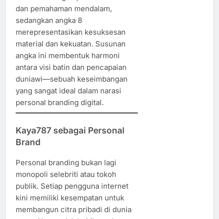
dan pemahaman mendalam,
sedangkan angka 8
merepresentasikan kesuksesan
material dan kekuatan. Susunan
angka ini membentuk harmoni
antara visi batin dan pencapaian
duniawi—sebuah keseimbangan
yang sangat ideal dalam narasi
personal branding digital.
Kaya787 sebagai Personal
Brand
Personal branding bukan lagi
monopoli selebriti atau tokoh
publik. Setiap pengguna internet
kini memiliki kesempatan untuk
membangun citra pribadi di dunia