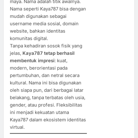
maya. Nama adalah titik awalnya.
Nama seperti Kaya787 bisa dengan
mudah digunakan sebagai
username media sosial, domain
website, bahkan identitas
komunitas digital.
Tanpa kehadiran sosok fisik yang
jelas,
Kaya787 tetap berhasil
membentuk impresi
: kuat,
modern, berorientasi pada
pertumbuhan, dan netral secara
kultural. Nama ini bisa digunakan
oleh siapa pun, dari berbagai latar
belakang, tanpa terbatas oleh usia,
gender, atau profesi. Fleksibilitas
ini menjadi kekuatan utama
Kaya787 dalam ekosistem identitas
virtual.