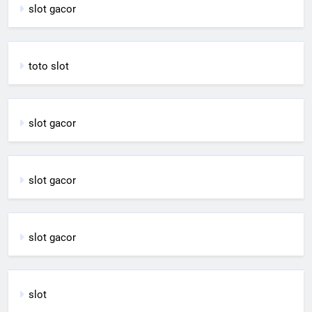
slot gacor
toto slot
slot gacor
slot gacor
slot gacor
slot