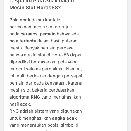
1.
Apa Itu Pola Acak dalam
Mesin Slot Horas88?
Pola acak
dalam konteks
permainan mesin slot merujuk
pada
persepsi pemain
bahwa ada
pola tertentu
dalam hasil putaran
mesin. Banyak pemain percaya
bahwa mesin slot di Horas88 dapat
diprediksi berdasarkan pola yang
muncul selama permainan. Namun,
ini lebih berkaitan dengan persepsi
pemain daripada kenyataan, karena
mesin slot bekerja berdasarkan
algoritma RNG
yang menghasilkan
hasil acak.
RNG adalah sistem yang digunakan
untuk menghasilkan
angka acak
yang menentukan posisi simbol di