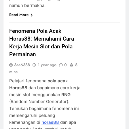
namun bermakna.
Read More
Fenomena Pola Acak
Horas88: Memahami Cara
Kerja Mesin Slot dan Pola
Permainan
3aa6388
1 year ago
0
8
mins
Pelajari fenomena
pola acak
Horas88
dan bagaimana cara kerja
mesin slot menggunakan
RNG
(Random Number Generator).
Temukan bagaimana fenomena ini
memengaruhi peluang
kemenangan di
horas88
dan apa