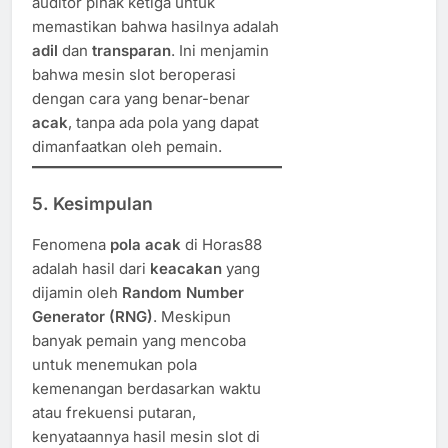
auditor pihak ketiga untuk
memastikan bahwa hasilnya adalah
adil
dan
transparan
. Ini menjamin
bahwa mesin slot beroperasi
dengan cara yang benar-benar
acak
, tanpa ada pola yang dapat
dimanfaatkan oleh pemain.
5.
Kesimpulan
Fenomena
pola acak
di Horas88
adalah hasil dari
keacakan
yang
dijamin oleh
Random Number
Generator (RNG)
. Meskipun
banyak pemain yang mencoba
untuk menemukan pola
kemenangan berdasarkan waktu
atau frekuensi putaran,
kenyataannya hasil mesin slot di