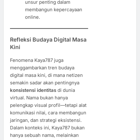
unsur penting dalam
membangun kepercayaan
online.
Refleksi Budaya Digital Masa
Kini
Fenomena Kaya787 juga
menggambarkan tren budaya
digital masa kini, di mana netizen
semakin sadar akan pentingnya
konsistensi identitas
di dunia
virtual. Nama bukan hanya
pelengkap visual profil—tetapi alat
komunikasi nilai, cara membangun
jaringan, dan strategi eksistensi.
Dalam konteks ini, Kaya787 bukan
hanya sebuah nama, melainkan