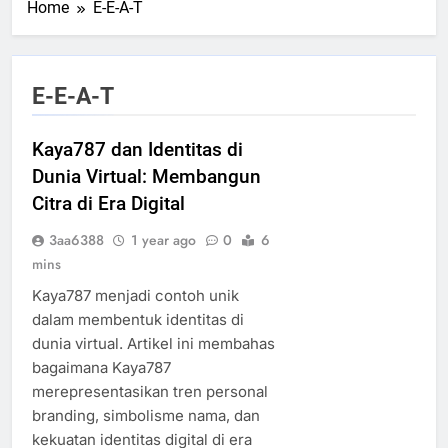
Home
E-E-A-T
E-E-A-T
Kaya787 dan Identitas di
Dunia Virtual: Membangun
Citra di Era Digital
3aa6388
1 year ago
0
6
mins
Kaya787 menjadi contoh unik
dalam membentuk identitas di
dunia virtual. Artikel ini membahas
bagaimana Kaya787
merepresentasikan tren personal
branding, simbolisme nama, dan
kekuatan identitas digital di era