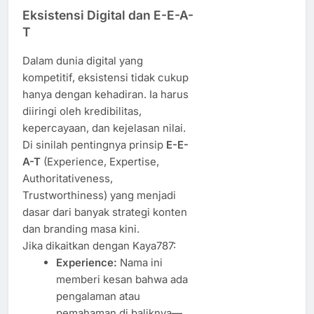
Eksistensi Digital dan E-E-A-
T
Dalam dunia digital yang
kompetitif, eksistensi tidak cukup
hanya dengan kehadiran. Ia harus
diiringi oleh kredibilitas,
kepercayaan, dan kejelasan nilai.
Di sinilah pentingnya prinsip
E-E-
A-T
(Experience, Expertise,
Authoritativeness,
Trustworthiness) yang menjadi
dasar dari banyak strategi konten
dan branding masa kini.
Jika dikaitkan dengan Kaya787:
Experience:
Nama ini
memberi kesan bahwa ada
pengalaman atau
pemahaman di baliknya—