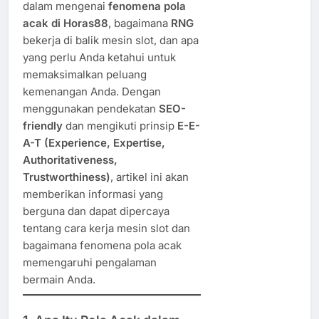
dalam mengenai
fenomena pola
acak di Horas88
, bagaimana
RNG
bekerja di balik mesin slot, dan apa
yang perlu Anda ketahui untuk
memaksimalkan peluang
kemenangan Anda. Dengan
menggunakan pendekatan
SEO-
friendly
dan mengikuti prinsip
E-E-
A-T (Experience, Expertise,
Authoritativeness,
Trustworthiness)
, artikel ini akan
memberikan informasi yang
berguna dan dapat dipercaya
tentang cara kerja mesin slot dan
bagaimana fenomena pola acak
memengaruhi pengalaman
bermain Anda.