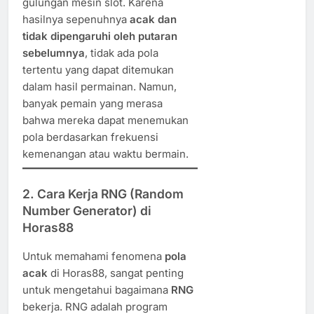
gulungan mesin slot. Karena
hasilnya sepenuhnya
acak dan
tidak dipengaruhi oleh putaran
sebelumnya
, tidak ada pola
tertentu yang dapat ditemukan
dalam hasil permainan. Namun,
banyak pemain yang merasa
bahwa mereka dapat menemukan
pola berdasarkan frekuensi
kemenangan atau waktu bermain.
2.
Cara Kerja RNG (Random
Number Generator) di
Horas88
Untuk memahami fenomena
pola
acak
di Horas88, sangat penting
untuk mengetahui bagaimana
RNG
bekerja. RNG adalah program