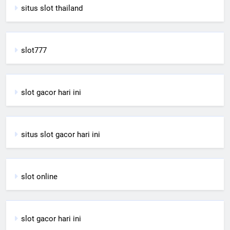
situs slot thailand
slot777
slot gacor hari ini
situs slot gacor hari ini
slot online
slot gacor hari ini