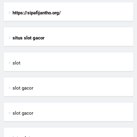
https://sipafijantho.org/
situs slot gacor
slot
slot gacor
slot gacor