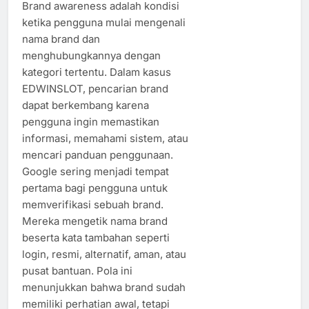
Brand awareness adalah kondisi
ketika pengguna mulai mengenali
nama brand dan
menghubungkannya dengan
kategori tertentu. Dalam kasus
EDWINSLOT, pencarian brand
dapat berkembang karena
pengguna ingin memastikan
informasi, memahami sistem, atau
mencari panduan penggunaan.
Google sering menjadi tempat
pertama bagi pengguna untuk
memverifikasi sebuah brand.
Mereka mengetik nama brand
beserta kata tambahan seperti
login, resmi, alternatif, aman, atau
pusat bantuan. Pola ini
menunjukkan bahwa brand sudah
memiliki perhatian awal, tetapi