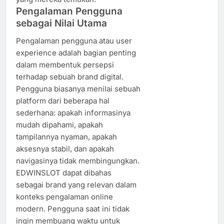
Pengalaman Pengguna
sebagai Nilai Utama
Pengalaman pengguna atau user
experience adalah bagian penting
dalam membentuk persepsi
terhadap sebuah brand digital.
Pengguna biasanya menilai sebuah
platform dari beberapa hal
sederhana: apakah informasinya
mudah dipahami, apakah
tampilannya nyaman, apakah
aksesnya stabil, dan apakah
navigasinya tidak membingungkan.
EDWINSLOT dapat dibahas
sebagai brand yang relevan dalam
konteks pengalaman online
modern. Pengguna saat ini tidak
ingin membuang waktu untuk