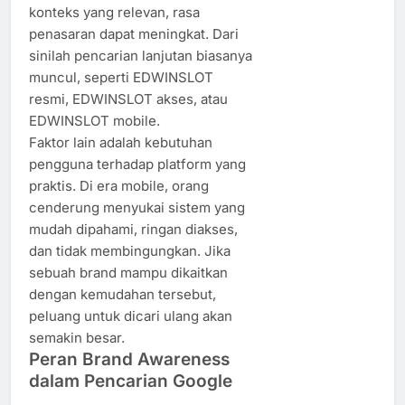
konteks yang relevan, rasa
penasaran dapat meningkat. Dari
sinilah pencarian lanjutan biasanya
muncul, seperti EDWINSLOT
resmi, EDWINSLOT akses, atau
EDWINSLOT mobile.
Faktor lain adalah kebutuhan
pengguna terhadap platform yang
praktis. Di era mobile, orang
cenderung menyukai sistem yang
mudah dipahami, ringan diakses,
dan tidak membingungkan. Jika
sebuah brand mampu dikaitkan
dengan kemudahan tersebut,
peluang untuk dicari ulang akan
semakin besar.
Peran Brand Awareness
dalam Pencarian Google