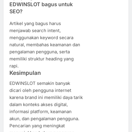
EDWINSLOT bagus untuk
SEO?
Artikel yang bagus harus
menjawab search intent,
menggunakan keyword secara
natural, membahas keamanan dan
pengalaman pengguna, serta
memiliki struktur heading yang
rapi.
Kesimpulan
EDWINSLOT semakin banyak
dicari oleh pengguna internet
karena brand ini memiliki daya tarik
dalam konteks akses digital,
informasi platform, keamanan
akun, dan pengalaman pengguna.
Pencarian yang meningkat