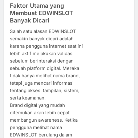
Faktor Utama yang
Membuat EDWINSLOT
Banyak Dicari
Salah satu alasan EDWINSLOT
semakin banyak dicari adalah
karena pengguna internet saat ini
lebih aktif melakukan validasi
sebelum berinteraksi dengan
sebuah platform digital. Mereka
tidak hanya melihat nama brand,
tetapi juga mencari informasi
tentang akses, tampilan, sistem,
serta keamanan.
Brand digital yang mudah
ditemukan akan lebih cepat
membangun awareness. Ketika
pengguna melihat nama
EDWINSLOT berulang dalam