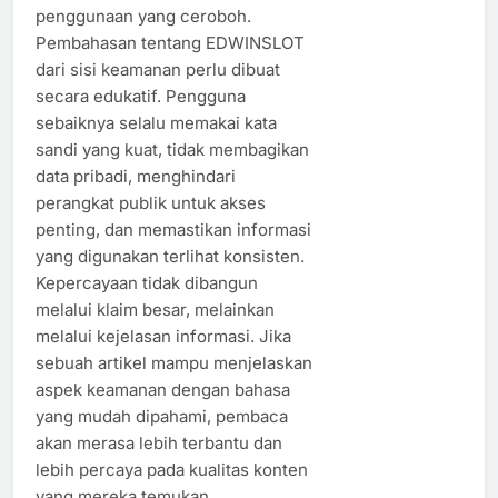
penggunaan yang ceroboh.
Pembahasan tentang EDWINSLOT
dari sisi keamanan perlu dibuat
secara edukatif. Pengguna
sebaiknya selalu memakai kata
sandi yang kuat, tidak membagikan
data pribadi, menghindari
perangkat publik untuk akses
penting, dan memastikan informasi
yang digunakan terlihat konsisten.
Kepercayaan tidak dibangun
melalui klaim besar, melainkan
melalui kejelasan informasi. Jika
sebuah artikel mampu menjelaskan
aspek keamanan dengan bahasa
yang mudah dipahami, pembaca
akan merasa lebih terbantu dan
lebih percaya pada kualitas konten
yang mereka temukan.