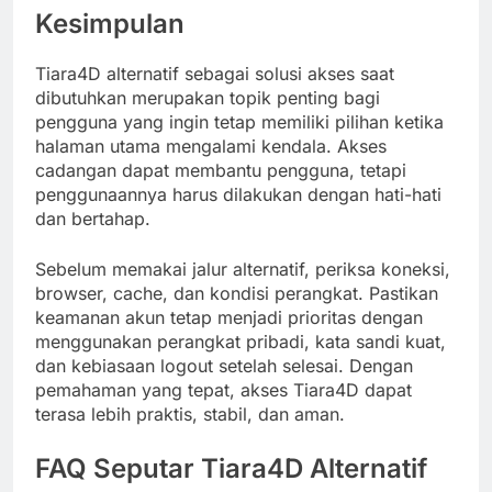
Kesimpulan
Tiara4D alternatif sebagai solusi akses saat
dibutuhkan merupakan topik penting bagi
pengguna yang ingin tetap memiliki pilihan ketika
halaman utama mengalami kendala. Akses
cadangan dapat membantu pengguna, tetapi
penggunaannya harus dilakukan dengan hati-hati
dan bertahap.
Sebelum memakai jalur alternatif, periksa koneksi,
browser, cache, dan kondisi perangkat. Pastikan
keamanan akun tetap menjadi prioritas dengan
menggunakan perangkat pribadi, kata sandi kuat,
dan kebiasaan logout setelah selesai. Dengan
pemahaman yang tepat, akses Tiara4D dapat
terasa lebih praktis, stabil, dan aman.
FAQ Seputar Tiara4D Alternatif