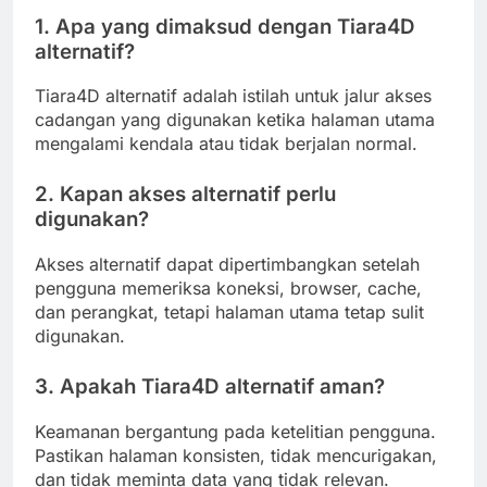
1. Apa yang dimaksud dengan Tiara4D
alternatif?
Tiara4D alternatif adalah istilah untuk jalur akses
cadangan yang digunakan ketika halaman utama
mengalami kendala atau tidak berjalan normal.
2. Kapan akses alternatif perlu
digunakan?
Akses alternatif dapat dipertimbangkan setelah
pengguna memeriksa koneksi, browser, cache,
dan perangkat, tetapi halaman utama tetap sulit
digunakan.
3. Apakah Tiara4D alternatif aman?
Keamanan bergantung pada ketelitian pengguna.
Pastikan halaman konsisten, tidak mencurigakan,
dan tidak meminta data yang tidak relevan.