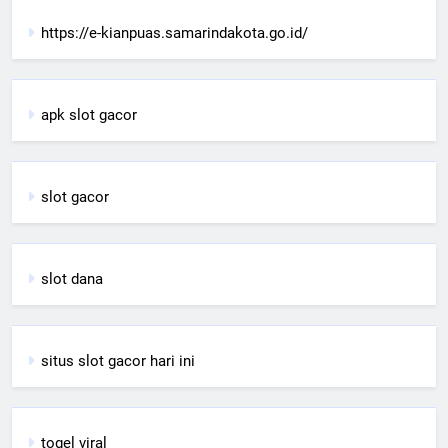
https://e-kianpuas.samarindakota.go.id/
apk slot gacor
slot gacor
slot dana
situs slot gacor hari ini
togel viral