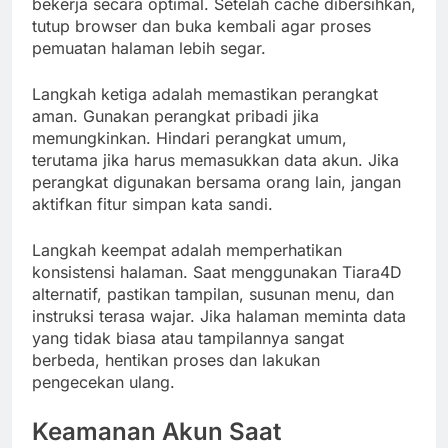
bekerja secara optimal. Setelah cache dibersihkan,
tutup browser dan buka kembali agar proses
pemuatan halaman lebih segar.
Langkah ketiga adalah memastikan perangkat
aman. Gunakan perangkat pribadi jika
memungkinkan. Hindari perangkat umum,
terutama jika harus memasukkan data akun. Jika
perangkat digunakan bersama orang lain, jangan
aktifkan fitur simpan kata sandi.
Langkah keempat adalah memperhatikan
konsistensi halaman. Saat menggunakan Tiara4D
alternatif, pastikan tampilan, susunan menu, dan
instruksi terasa wajar. Jika halaman meminta data
yang tidak biasa atau tampilannya sangat
berbeda, hentikan proses dan lakukan
pengecekan ulang.
Keamanan Akun Saat