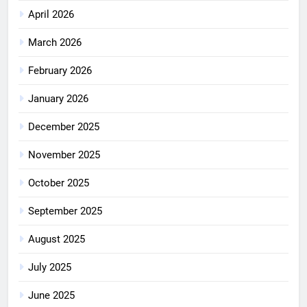
April 2026
March 2026
February 2026
January 2026
December 2025
November 2025
October 2025
September 2025
August 2025
July 2025
June 2025