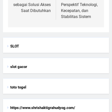
sebagai Solusi Akses
Perspektif Teknologi,
Saat Dibutuhkan
Kecepatan, dan
Stabilitas Sistem
SLOT
slot gacor
toto togel
https://www.shrishaktigrahudyog.com/