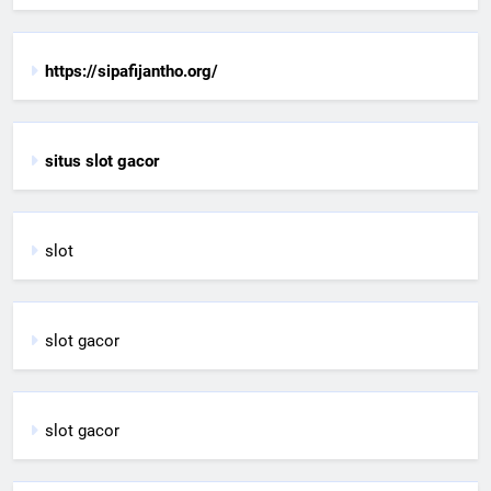
https://sipafijantho.org/
situs slot gacor
slot
slot gacor
slot gacor