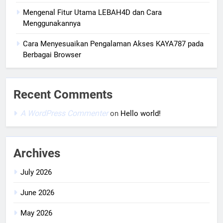
Mengenal Fitur Utama LEBAH4D dan Cara
Menggunakannya
Cara Menyesuaikan Pengalaman Akses KAYA787 pada
Berbagai Browser
Recent Comments
A WordPress Commenter
on
Hello world!
Archives
July 2026
June 2026
May 2026