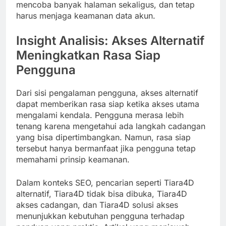
mencoba banyak halaman sekaligus, dan tetap
harus menjaga keamanan data akun.
Insight Analisis: Akses Alternatif
Meningkatkan Rasa Siap
Pengguna
Dari sisi pengalaman pengguna, akses alternatif
dapat memberikan rasa siap ketika akses utama
mengalami kendala. Pengguna merasa lebih
tenang karena mengetahui ada langkah cadangan
yang bisa dipertimbangkan. Namun, rasa siap
tersebut hanya bermanfaat jika pengguna tetap
memahami prinsip keamanan.
Dalam konteks SEO, pencarian seperti Tiara4D
alternatif, Tiara4D tidak bisa dibuka, Tiara4D
akses cadangan, dan Tiara4D solusi akses
menunjukkan kebutuhan pengguna terhadap