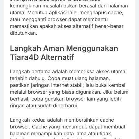
kemungkinan masalah bukan berasal dari halaman
utama. Menutup aplikasi lain, menghapus cache,
atau mengganti browser dapat membantu
memastikan apakah akses alternatif benar-benar
dibutuhkan.
Langkah Aman Menggunakan
Tiara4D Alternatif
Langkah pertama adalah memeriksa akses utama
terlebih dahulu. Coba muat ulang halaman,
pastikan jaringan internet stabil, lalu buka kembali
melalui browser yang biasa digunakan. Jika belum
berhasil, coba gunakan browser lain yang lebih
ringan atau sudah diperbarui.
Langkah kedua adalah membersihkan cache
browser. Cache yang menumpuk dapat membuat
halaman menampilkan data lama atau tidak