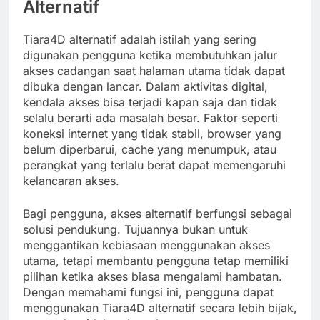
Alternatif
Tiara4D alternatif adalah istilah yang sering
digunakan pengguna ketika membutuhkan jalur
akses cadangan saat halaman utama tidak dapat
dibuka dengan lancar. Dalam aktivitas digital,
kendala akses bisa terjadi kapan saja dan tidak
selalu berarti ada masalah besar. Faktor seperti
koneksi internet yang tidak stabil, browser yang
belum diperbarui, cache yang menumpuk, atau
perangkat yang terlalu berat dapat memengaruhi
kelancaran akses.
Bagi pengguna, akses alternatif berfungsi sebagai
solusi pendukung. Tujuannya bukan untuk
menggantikan kebiasaan menggunakan akses
utama, tetapi membantu pengguna tetap memiliki
pilihan ketika akses biasa mengalami hambatan.
Dengan memahami fungsi ini, pengguna dapat
menggunakan Tiara4D alternatif secara lebih bijak,