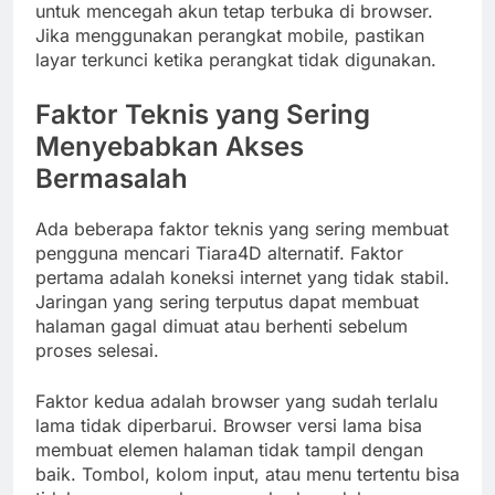
untuk mencegah akun tetap terbuka di browser.
Jika menggunakan perangkat mobile, pastikan
layar terkunci ketika perangkat tidak digunakan.
Faktor Teknis yang Sering
Menyebabkan Akses
Bermasalah
Ada beberapa faktor teknis yang sering membuat
pengguna mencari Tiara4D alternatif. Faktor
pertama adalah koneksi internet yang tidak stabil.
Jaringan yang sering terputus dapat membuat
halaman gagal dimuat atau berhenti sebelum
proses selesai.
Faktor kedua adalah browser yang sudah terlalu
lama tidak diperbarui. Browser versi lama bisa
membuat elemen halaman tidak tampil dengan
baik. Tombol, kolom input, atau menu tertentu bisa