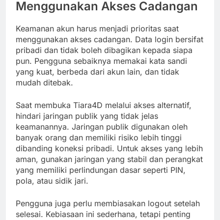
Menggunakan Akses Cadangan
Keamanan akun harus menjadi prioritas saat
menggunakan akses cadangan. Data login bersifat
pribadi dan tidak boleh dibagikan kepada siapa
pun. Pengguna sebaiknya memakai kata sandi
yang kuat, berbeda dari akun lain, dan tidak
mudah ditebak.
Saat membuka Tiara4D melalui akses alternatif,
hindari jaringan publik yang tidak jelas
keamanannya. Jaringan publik digunakan oleh
banyak orang dan memiliki risiko lebih tinggi
dibanding koneksi pribadi. Untuk akses yang lebih
aman, gunakan jaringan yang stabil dan perangkat
yang memiliki perlindungan dasar seperti PIN,
pola, atau sidik jari.
Pengguna juga perlu membiasakan logout setelah
selesai. Kebiasaan ini sederhana, tetapi penting