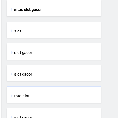
situs slot gacor
slot
slot gacor
slot gacor
toto slot
slot gacor