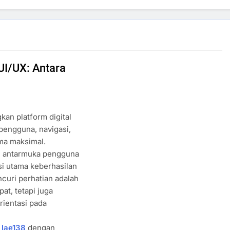
I/UX: Antara
kan platform digital
pengguna, navigasi,
ma maksimal.
in antarmuka pengguna
i utama keberhasilan
curi perhatian adalah
at, tetapi juga
rientasi pada
n
lae138
dengan