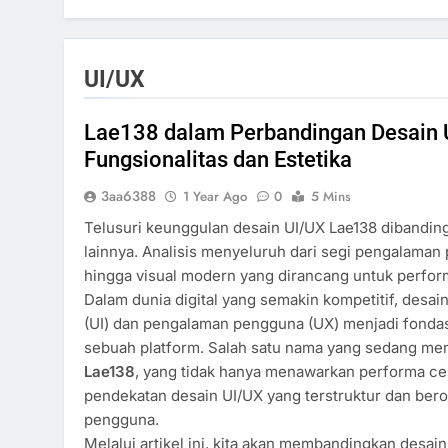
UI/UX
Lae138 dalam Perbandingan Desain U
Fungsionalitas dan Estetika
3aa6388
1 Year Ago
0
5 Mins
Telusuri keunggulan desain UI/UX Lae138 dibanding
lainnya. Analisis menyeluruh dari segi pengalaman 
hingga visual modern yang dirancang untuk perfor
Dalam dunia digital yang semakin kompetitif, desa
(UI) dan pengalaman pengguna (UX) menjadi fondas
sebuah platform. Salah satu nama yang sedang men
Lae138
, yang tidak hanya menawarkan performa cep
pendekatan desain UI/UX yang terstruktur dan bero
pengguna.
Melalui artikel ini, kita akan membandingkan desai