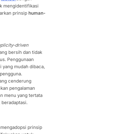
k mengidentifikasi
arkan prinsip
human-
plicity-driven
ang bersih dan tidak
kus. Penggunaan
fi yang mudah dibaca,
 pengguna.
yang cenderung
ikan pengalaman
gan menu yang tertata
 beradaptasi.
a mengadopsi prinsip