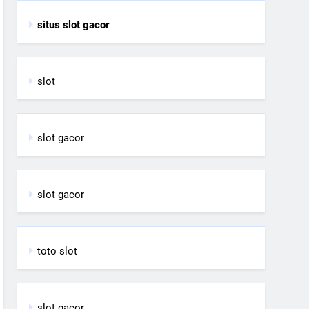
situs slot gacor
slot
slot gacor
slot gacor
toto slot
slot gacor