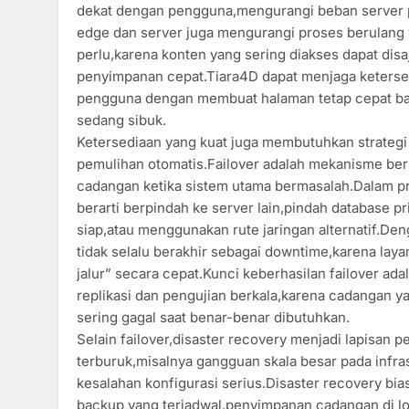
dekat dengan pengguna,mengurangi beban server pu
edge dan server juga mengurangi proses berulang 
perlu,karena konten yang sering diakses dapat disaj
penyimpanan cepat.Tiara4D dapat menjaga keters
pengguna dengan membuat halaman tetap cepat bah
sedang sibuk.
Ketersediaan yang kuat juga membutuhkan strategi 
pemulihan otomatis.Failover adalah mekanisme ber
cadangan ketika sistem utama bermasalah.Dalam pra
berarti berpindah ke server lain,pindah database pr
siap,atau menggunakan rute jaringan alternatif.De
tidak selalu berakhir sebagai downtime,karena laya
jalur” secara cepat.Kunci keberhasilan failover ad
replikasi dan pengujian berkala,karena cadangan ya
sering gagal saat benar-benar dibutuhkan.
Selain failover,disaster recovery menjadi lapisan p
terburuk,misalnya gangguan skala besar pada infras
kesalahan konfigurasi serius.Disaster recovery b
backup yang terjadwal,penyimpanan cadangan di lok