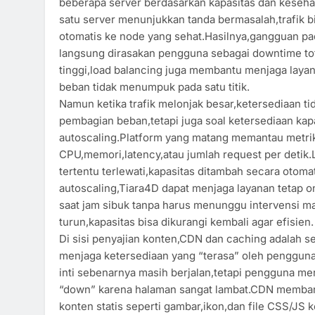
beberapa server berdasarkan kapasitas dan keseha
satu server menunjukkan tanda bermasalah,trafik bi
otomatis ke node yang sehat.Hasilnya,gangguan pa
langsung dirasakan pengguna sebagai downtime tot
tinggi,load balancing juga membantu menjaga layana
beban tidak menumpuk pada satu titik.
Namun ketika trafik melonjak besar,ketersediaan ti
pembagian beban,tetapi juga soal ketersediaan kapa
autoscaling.Platform yang matang memantau metrik
CPU,memori,latency,atau jumlah request per detik.
tertentu terlewati,kapasitas ditambah secara otom
autoscaling,Tiara4D dapat menjaga layanan tetap o
saat jam sibuk tanpa harus menunggu intervensi m
turun,kapasitas bisa dikurangi kembali agar efisien.
Di sisi penyajian konten,CDN dan caching adalah s
menjaga ketersediaan yang “terasa” oleh pengguna.
inti sebenarnya masih berjalan,tetapi pengguna me
“down” karena halaman sangat lambat.CDN memban
konten statis seperti gambar,ikon,dan file CSS/JS k