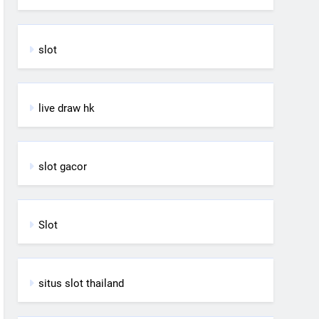
slot
live draw hk
slot gacor
Slot
situs slot thailand