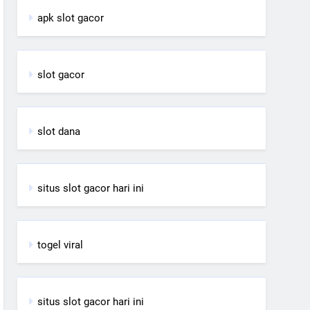
apk slot gacor
slot gacor
slot dana
situs slot gacor hari ini
togel viral
situs slot gacor hari ini