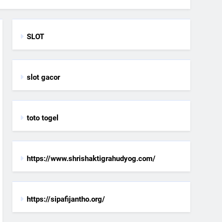
SLOT
slot gacor
toto togel
https://www.shrishaktigrahudyog.com/
https://sipafijantho.org/