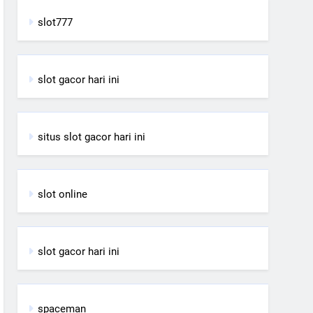
slot777
slot gacor hari ini
situs slot gacor hari ini
slot online
slot gacor hari ini
spaceman