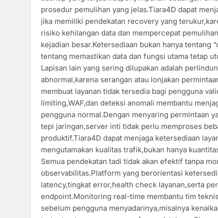
prosedur pemulihan yang jelas.Tiara4D dapat menj
jika memiliki pendekatan recovery yang terukur,ka
risiko kehilangan data dan mempercepat pemulihan
kejadian besar.Ketersediaan bukan hanya tentang “o
tentang memastikan data dan fungsi utama tetap ut
Lapisan lain yang sering dilupakan adalah perlindun
abnormal,karena serangan atau lonjakan permintaa
membuat layanan tidak tersedia bagi pengguna vali
limiting,WAF,dan deteksi anomali membantu menjag
pengguna normal.Dengan menyaring permintaan ya
tepi jaringan,server inti tidak perlu memproses beb
produktif.Tiara4D dapat menjaga ketersediaan lay
mengutamakan kualitas trafik,bukan hanya kuantita
Semua pendekatan tadi tidak akan efektif tanpa mo
observabilitas.Platform yang berorientasi keterse
latency,tingkat error,health check layanan,serta pe
endpoint.Monitoring real-time membantu tim tekni
sebelum pengguna menyadarinya,misalnya kenaikan