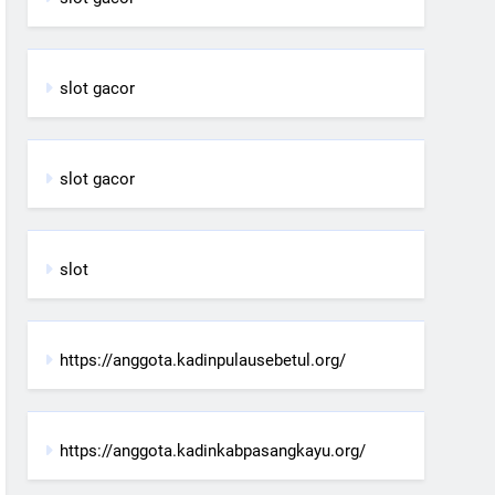
slot gacor
slot gacor
slot
https://anggota.kadinpulausebetul.org/
https://anggota.kadinkabpasangkayu.org/