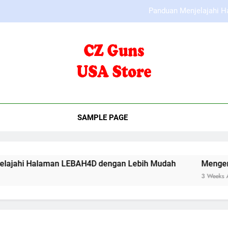
Panduan Menjelajahi 
Mengenal Fitur Utama
Mengenal Fitur Uta
Panduan Menjelajahi Ha
Guns USA Store
Koleksi Senjata Berkualitas Di CZ Guns USA Store. Solusi Unt
Panduan Menjelajahi 
SAMPLE PAGE
Mengenal Fitur Utama
Mengenal Fitur Uta
aman LEBAH4D dengan Lebih Mudah
Mengenal Fitur U
3 Weeks Ago