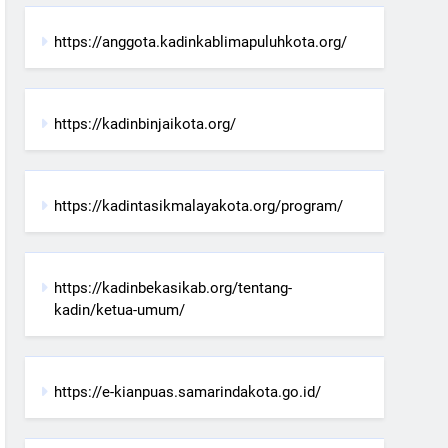
https://anggota.kadinkablimapuluhkota.org/
https://kadinbinjaikota.org/
https://kadintasikmalayakota.org/program/
https://kadinbekasikab.org/tentang-
kadin/ketua-umum/
https://e-kianpuas.samarindakota.go.id/