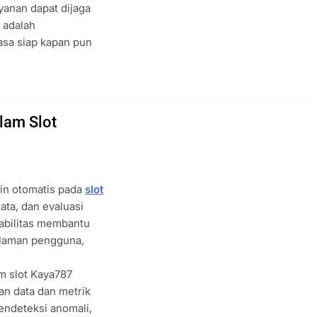
yanan dapat dijaga
 adalah
rasa siap kapan pun
lam Slot
pin otomatis pada
slot
ata, dan evaluasi
vabilitas membantu
alaman pengguna,
am slot Kaya787
n data dan metrik
endeteksi anomali,