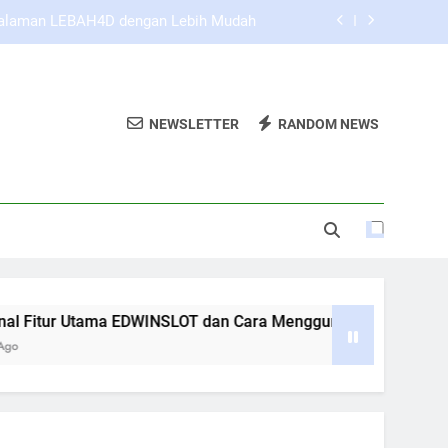
Halaman LEBAH4D dengan Lebih Mudah
 EDWINSLOT dan Cara Menggunakannya
ma LEBAH4D dan Cara Menggunakannya
NEWSLETTER
RANDOM NEWS
laman EDWINSLOT dengan Lebih Mudah
uk Perlindungan Dan Olahraga Menembak.
Halaman LEBAH4D dengan Lebih Mudah
 EDWINSLOT dan Cara Menggunakannya
ma LEBAH4D dan Cara Menggunakannya
tama EDWINSLOT dan Cara Menggunakannya
Mengenal F
3 Weeks Ago