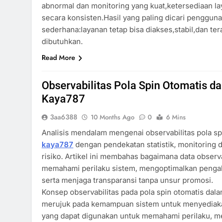
abnormal dan monitoring yang kuat,ketersediaan la
secara konsisten.Hasil yang paling dicari pengguna
sederhana:layanan tetap bisa diakses,stabil,dan te
dibutuhkan.
Read More
Observabilitas Pola Spin Otomatis da
Kaya787
3aa6388
10 Months Ago
0
6 Mins
Analisis mendalam mengenai observabilitas pola s
kaya787
dengan pendekatan statistik, monitoring d
risiko. Artikel ini membahas bagaimana data obser
memahami perilaku sistem, mengoptimalkan peng
serta menjaga transparansi tanpa unsur promosi.
Konsep observabilitas pada pola spin otomatis dal
merujuk pada kemampuan sistem untuk menyediaka
yang dapat digunakan untuk memahami perilaku, m