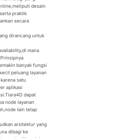
line,meliputi desain
serta praktik
alankan secara
ang dirancang untuk
vailability,di mana
.Prinsipnya
Semakin banyak fungsi
kecil peluang layanan
 karena satu
er aplikasi
asi.Tiara4D dapat
pa node layanan
h,node lain tetap
udkan arsitektur yang
una dibagi ke