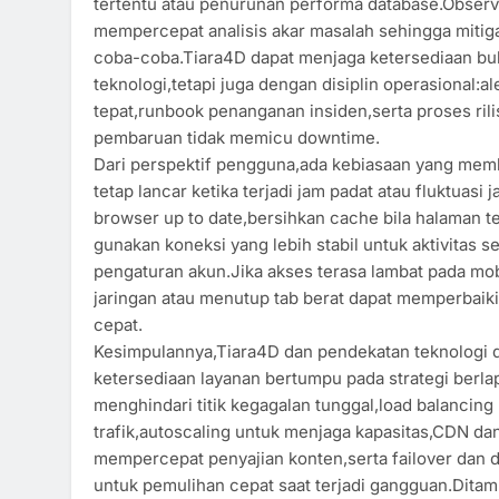
tertentu atau penurunan performa database.Observa
mempercepat analisis akar masalah sehingga mitigas
coba-coba.Tiara4D dapat menjaga ketersediaan b
teknologi,tetapi juga dengan disiplin operasional:al
tepat,runbook penanganan insiden,serta proses rilis
pembaruan tidak memicu downtime.
Dari perspektif pengguna,ada kebiasaan yang me
tetap lancar ketika terjadi jam padat atau fluktuasi 
browser up to date,bersihkan cache bila halaman t
gunakan koneksi yang lebih stabil untuk aktivitas se
pengaturan akun.Jika akses terasa lambat pada mo
jaringan atau menutup tab berat dapat memperbaik
cepat.
Kesimpulannya,Tiara4D dan pendekatan teknologi 
ketersediaan layanan bertumpu pada strategi berla
menghindari titik kegagalan tunggal,load balancin
trafik,autoscaling untuk menjaga kapasitas,CDN da
mempercepat penyajian konten,serta failover dan d
untuk pemulihan cepat saat terjadi gangguan.Ditamb