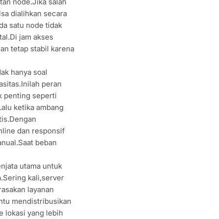
tan node.Jika salah
sa dialihkan secara
da satu node tidak
al.Di jam akses
n tetap stabil karena
dak hanya soal
sitas.Inilah peran
 penting seperti
Lalu ketika ambang
atis.Dengan
nline dan responsif
anual.Saat beban
enjata utama untuk
Sering kali,server
rasakan layanan
tu mendistribusikan
e lokasi yang lebih