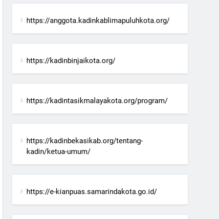
https://anggota.kadinkablimapuluhkota.org/
https://kadinbinjaikota.org/
https://kadintasikmalayakota.org/program/
https://kadinbekasikab.org/tentang-
kadin/ketua-umum/
https://e-kianpuas.samarindakota.go.id/