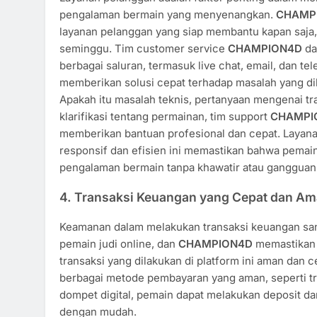
pengalaman bermain yang menyenangkan.
CHAMP
layanan pelanggan yang siap membantu kapan saja, 
seminggu. Tim customer service
CHAMPION4D
da
berbagai saluran, termasuk live chat, email, dan te
memberikan solusi cepat terhadap masalah yang di
Apakah itu masalah teknis, pertanyaan mengenai tra
klarifikasi tentang permainan, tim support
CHAMPI
memberikan bantuan profesional dan cepat. Layan
responsif dan efisien ini memastikan bahwa pemai
pengalaman bermain tanpa khawatir atau gangguan
4.
Transaksi Keuangan yang Cepat dan A
Keamanan dalam melakukan transaksi keuangan san
pemain judi online, dan
CHAMPION4D
memastikan
transaksi yang dilakukan di platform ini aman dan 
berbagai metode pembayaran yang aman, seperti t
dompet digital, pemain dapat melakukan deposit d
dengan mudah.