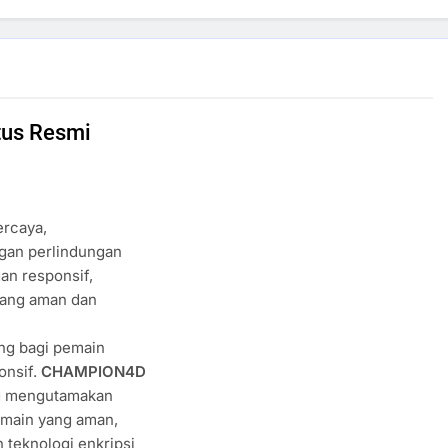
tus Resmi
ercaya,
gan perlindungan
an responsif,
ang aman dan
ing bagi pemain
onsif.
CHAMPION4D
ng mengutamakan
rmain yang aman,
teknologi enkripsi