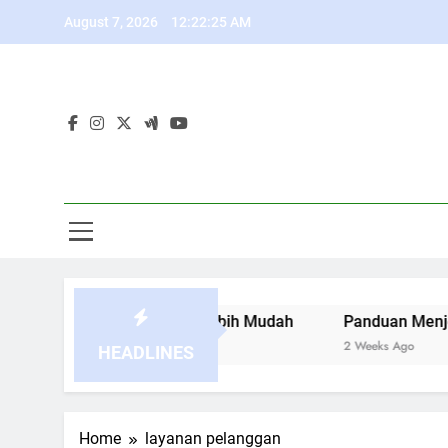
Skip
August 7, 2026
12:22:26 AM
to
content
CZ 
Dapatkan 
INSLOT dengan Lebih Mudah
Panduan Menjelajahi Hal
2 Weeks Ago
HEADLINES
Home
layanan pelanggan