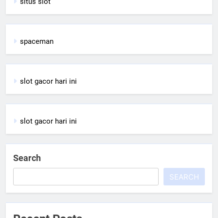
situs slot
spaceman
slot gacor hari ini
slot gacor hari ini
Search
SEARCH