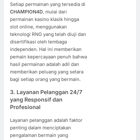
Setiap permainan yang tersedia di
CHAMPION4D
, mulai dari
permainan kasino klasik hingga
slot online, menggunakan
teknologi RNG yang telah diuji dan
disertifikasi oleh lembaga
independen. Hal ini memberikan
pemain kepercayaan penuh bahwa
hasil permainan adalah adil dan
memberikan peluang yang setara
bagi setiap orang yang bermain.
3.
Layanan Pelanggan 24/7
yang Responsif dan
Profesional
Layanan pelanggan adalah faktor
penting dalam menciptakan
pengalaman bermain yang