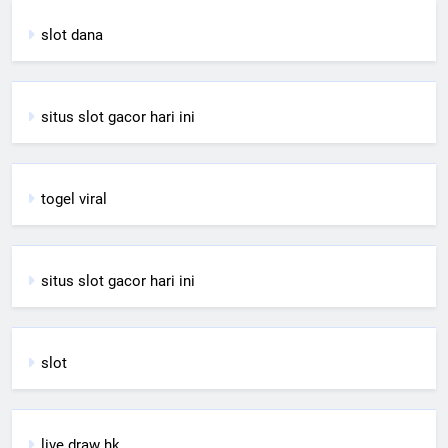
slot dana
situs slot gacor hari ini
togel viral
situs slot gacor hari ini
slot
live draw hk