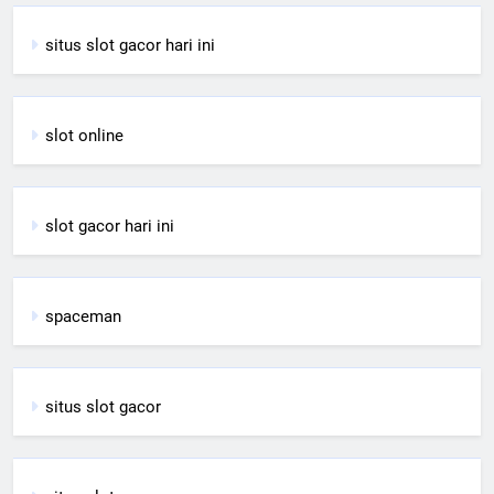
situs slot gacor hari ini
slot online
slot gacor hari ini
spaceman
situs slot gacor