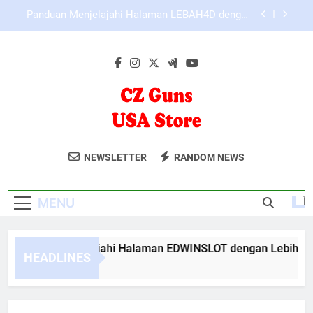
Skip
Mengenal Fitur Utama EDWINSLOT dan Cara
to
Menggunakannya
content
Mengenal Fitur Utama LEBAH4D dan Cara
Menggunakannya
Panduan Menjelajahi Halaman EDWINSLOT
dengan Lebih Mudah
Panduan Menjelajahi Halaman LEBAH4D dengan
Lebih Mudah
CZ Guns USA
Mengenal Fitur Utama EDWINSLOT dan Cara
Dapatkan Koleksi Senjata Berkualitas Di CZ
Menggunakannya
NEWSLETTER
RANDOM NEWS
Store
Guns USA Store. Solusi Untuk Perlindungan
Mengenal Fitur Utama LEBAH4D dan Cara
Menggunakannya
Dan Olahraga Menembak.
MENU
anduan Menjelajahi Halaman EDWINSLOT dengan Lebih Muda
HEADLINES
Weeks Ago