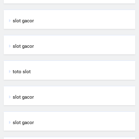
slot gacor
slot gacor
toto slot
slot gacor
slot gacor