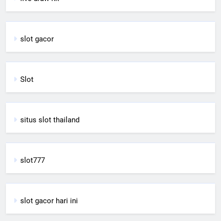
slot gacor
Slot
situs slot thailand
slot777
slot gacor hari ini