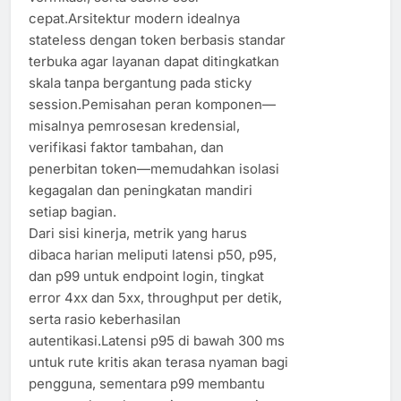
cepat.Arsitektur modern idealnya
stateless dengan token berbasis standar
terbuka agar layanan dapat ditingkatkan
skala tanpa bergantung pada sticky
session.Pemisahan peran komponen—
misalnya pemrosesan kredensial,
verifikasi faktor tambahan, dan
penerbitan token—memudahkan isolasi
kegagalan dan peningkatan mandiri
setiap bagian.
Dari sisi kinerja, metrik yang harus
dibaca harian meliputi latensi p50, p95,
dan p99 untuk endpoint login, tingkat
error 4xx dan 5xx, throughput per detik,
serta rasio keberhasilan
autentikasi.Latensi p95 di bawah 300 ms
untuk rute kritis akan terasa nyaman bagi
pengguna, sementara p99 membantu