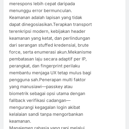
merespons lebih cepat daripada
menunggu error bermunculan.
Keamanan adalah lapisan yang tidak
dapat dinegosiasikan.Terapkan transport
terenkripsi modern, kebijakan header
keamanan yang ketat, dan perlindungan
dari serangan stuffed kredensial, brute
force, serta enumerasi akun.Mekanisme
pembatasan laju secara adaptif per IP,
perangkat, dan fingerprint perilaku
membantu menjaga UX tetap mulus bagi
pengguna sah.Penerapan multi faktor
yang manusiawi—passkey atau
biometrik sebagai opsi utama dengan
fallback verifikasi cadangan—
mengurangi kegagalan login akibat
kelalaian sandi tanpa mengorbankan
keamanan.
Manajemen rahasia yang rapi melalui