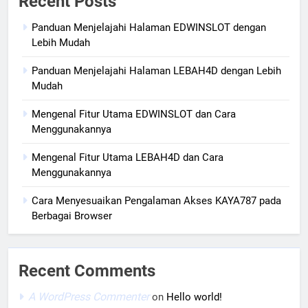
Recent Posts
Panduan Menjelajahi Halaman EDWINSLOT dengan
Lebih Mudah
Panduan Menjelajahi Halaman LEBAH4D dengan Lebih
Mudah
Mengenal Fitur Utama EDWINSLOT dan Cara
Menggunakannya
Mengenal Fitur Utama LEBAH4D dan Cara
Menggunakannya
Cara Menyesuaikan Pengalaman Akses KAYA787 pada
Berbagai Browser
Recent Comments
A WordPress Commenter
on
Hello world!