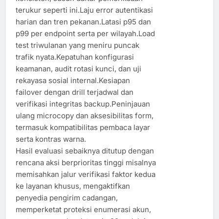
terukur seperti ini.Laju error autentikasi
harian dan tren pekanan.Latasi p95 dan
p99 per endpoint serta per wilayah.Load
test triwulanan yang meniru puncak
trafik nyata.Kepatuhan konfigurasi
keamanan, audit rotasi kunci, dan uji
rekayasa sosial internal.Kesiapan
failover dengan drill terjadwal dan
verifikasi integritas backup.Peninjauan
ulang microcopy dan aksesibilitas form,
termasuk kompatibilitas pembaca layar
serta kontras warna.
Hasil evaluasi sebaiknya ditutup dengan
rencana aksi berprioritas tinggi misalnya
memisahkan jalur verifikasi faktor kedua
ke layanan khusus, mengaktifkan
penyedia pengirim cadangan,
memperketat proteksi enumerasi akun,