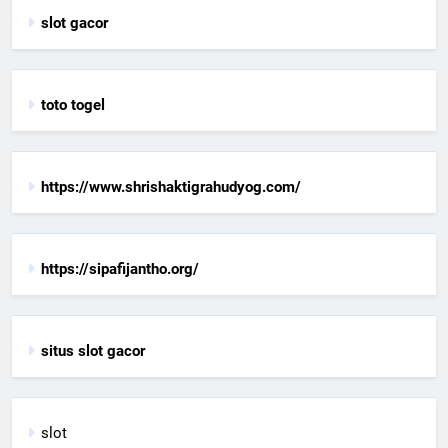
slot gacor
toto togel
https://www.shrishaktigrahudyog.com/
https://sipafijantho.org/
situs slot gacor
slot