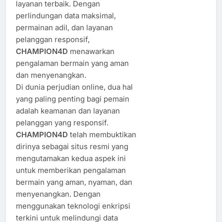
layanan terbaik. Dengan
perlindungan data maksimal,
permainan adil, dan layanan
pelanggan responsif,
CHAMPION4D
menawarkan
pengalaman bermain yang aman
dan menyenangkan.
Di dunia perjudian online, dua hal
yang paling penting bagi pemain
adalah keamanan dan layanan
pelanggan yang responsif.
CHAMPION4D
telah membuktikan
dirinya sebagai situs resmi yang
mengutamakan kedua aspek ini
untuk memberikan pengalaman
bermain yang aman, nyaman, dan
menyenangkan. Dengan
menggunakan teknologi enkripsi
terkini untuk melindungi data