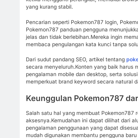
yang kurang stabil.
Pencarian seperti Pokemon787 login, Poke
Pokemon787 panduan pengguna menunjukka
jelas dan tidak berlebihan.Mereka ingin mem
membaca pengulangan kata kunci tanpa solu
Dari sudut pandang SEO, artikel tentang
pok
secara menyeluruh.Konten yang baik harus 
pengalaman mobile dan desktop, serta solus
memperkuat brand keyword secara natural d
Keunggulan Pokemon787 dar
Salah satu hal yang membuat Pokemon787 r
aksesnya.Kemudahan ini dapat dilihat dari al
pengalaman penggunaan yang dapat disesu
mudah digunakan membantu pengguna baru 