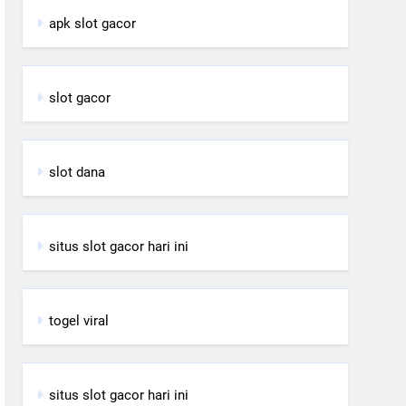
apk slot gacor
slot gacor
slot dana
situs slot gacor hari ini
togel viral
situs slot gacor hari ini