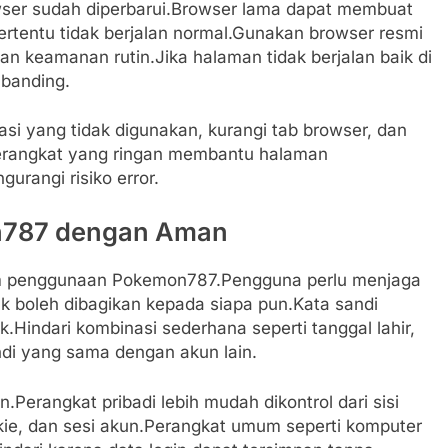
ser sudah diperbarui.Browser lama dapat membuat
tertentu tidak berjalan normal.Gunakan browser resmi
 keamanan rutin.Jika halaman tidak berjalan baik di
mbanding.
kasi yang tidak digunakan, kurangi tab browser, dan
erangkat yang ringan membantu halaman
urangi risiko error.
n787 dengan Aman
m penggunaan Pokemon787.Pengguna perlu menjaga
dak boleh dibagikan kepada siapa pun.Kata sandi
k.Hindari kombinasi sederhana seperti tanggal lahir,
ndi yang sama dengan akun lain.
.Perangkat pribadi lebih mudah dikontrol dari sisi
kie, dan sesi akun.Perangkat umum seperti komputer