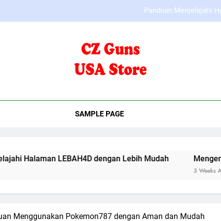
Panduan Menjelajahi 
Mengenal Fitur Utama
Mengenal Fitur Uta
Panduan Menjelajahi Ha
Guns USA Store
Koleksi Senjata Berkualitas Di CZ Guns USA Store. Solusi Unt
Panduan Menjelajahi 
SAMPLE PAGE
Mengenal Fitur Utama
Mengenal Fitur Uta
man LEBAH4D dengan Lebih Mudah
Mengenal Fitur Ut
3 Weeks Ago
uan Menggunakan Pokemon787 dengan Aman dan Mudah