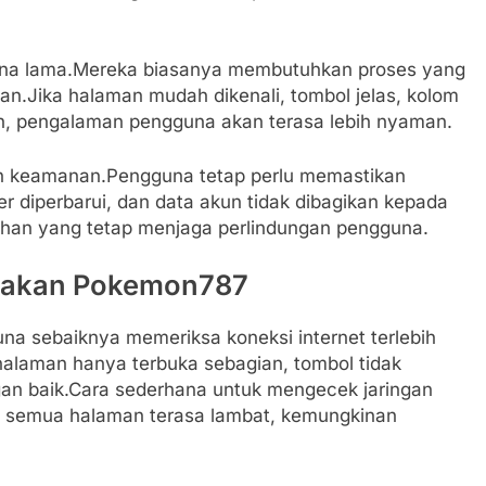
una lama.Mereka biasanya membutuhkan proses yang
rian.Jika halaman mudah dikenali, tombol jelas, kolom
kan, pengalaman pengguna akan terasa lebih nyaman.
n keamanan.Pengguna tetap perlu memastikan
er diperbarui, dan data akun tidak dibagikan kepada
ahan yang tetap menjaga perlindungan pengguna.
nakan Pokemon787
 sebaiknya memeriksa koneksi internet terlebih
alaman hanya terbuka sebagian, tombol tidak
ngan baik.Cara sederhana untuk mengecek jaringan
a semua halaman terasa lambat, kemungkinan