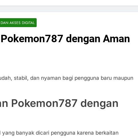
AN AKSES DIGITAL
 Pokemon787 dengan Aman
ah, stabil, dan nyaman bagi pengguna baru maupun
an Pokemon787 dengan
l yang banyak dicari pengguna karena berkaitan