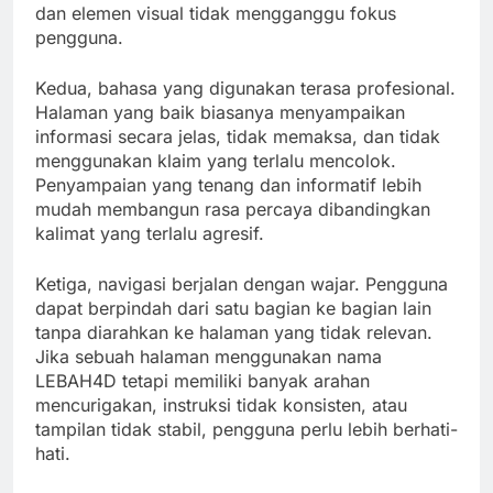
dan elemen visual tidak mengganggu fokus
pengguna.
Kedua, bahasa yang digunakan terasa profesional.
Halaman yang baik biasanya menyampaikan
informasi secara jelas, tidak memaksa, dan tidak
menggunakan klaim yang terlalu mencolok.
Penyampaian yang tenang dan informatif lebih
mudah membangun rasa percaya dibandingkan
kalimat yang terlalu agresif.
Ketiga, navigasi berjalan dengan wajar. Pengguna
dapat berpindah dari satu bagian ke bagian lain
tanpa diarahkan ke halaman yang tidak relevan.
Jika sebuah halaman menggunakan nama
LEBAH4D tetapi memiliki banyak arahan
mencurigakan, instruksi tidak konsisten, atau
tampilan tidak stabil, pengguna perlu lebih berhati-
hati.