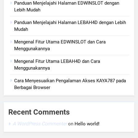
Panduan Menjelajahi Halaman EDWINSLOT dengan
Lebih Mudah
Panduan Menjelajahi Halaman LEBAH4D dengan Lebih
Mudah
Mengenal Fitur Utama EDWINSLOT dan Cara
Menggunakannya
Mengenal Fitur Utama LEBAH4D dan Cara
Menggunakannya
Cara Menyesuaikan Pengalaman Akses KAYA787 pada
Berbagai Browser
Recent Comments
A WordPress Commenter
on
Hello world!