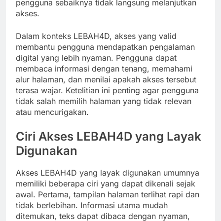
pengguna sebaiknya tidak langsung melanjutkan
akses.
Dalam konteks LEBAH4D, akses yang valid
membantu pengguna mendapatkan pengalaman
digital yang lebih nyaman. Pengguna dapat
membaca informasi dengan tenang, memahami
alur halaman, dan menilai apakah akses tersebut
terasa wajar. Ketelitian ini penting agar pengguna
tidak salah memilih halaman yang tidak relevan
atau mencurigakan.
Ciri Akses LEBAH4D yang Layak
Digunakan
Akses LEBAH4D yang layak digunakan umumnya
memiliki beberapa ciri yang dapat dikenali sejak
awal. Pertama, tampilan halaman terlihat rapi dan
tidak berlebihan. Informasi utama mudah
ditemukan, teks dapat dibaca dengan nyaman,