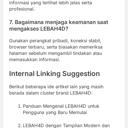
informasi yang terlihat lebih jelas serta
profesional.
7. Bagaimana menjaga keamanan saat
mengakses LEBAH4D?
Gunakan perangkat pribadi, koneksi stabil,
browser terbaru, serta biasakan memeriksa
halaman sebelum mengambil tindakan atau
memasukkan informasi.
Internal Linking Suggestion
Berikut beberapa ide artikel lain yang masih
berada dalam cluster brand LEBAH4D:
Panduan Mengenal LEBAH4D untuk
Pengguna yang Baru Memulai
LEBAH4D dengan Tampilan Modern dan