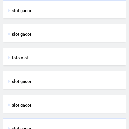
slot gacor
slot gacor
toto slot
slot gacor
slot gacor
slot gacor