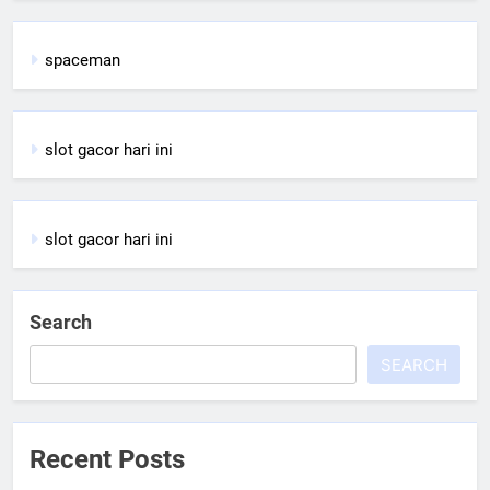
spaceman
slot gacor hari ini
slot gacor hari ini
Search
SEARCH
Recent Posts