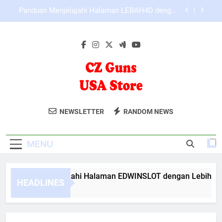
Skip
Mengenal Fitur Utama EDWINSLOT dan Cara
to
Menggunakannya
content
Mengenal Fitur Utama LEBAH4D dan Cara
Menggunakannya
Panduan Menjelajahi Halaman EDWINSLOT
dengan Lebih Mudah
Panduan Menjelajahi Halaman LEBAH4D dengan
Lebih Mudah
CZ Guns USA
Mengenal Fitur Utama EDWINSLOT dan Cara
Dapatkan Koleksi Senjata Berkualitas Di CZ
Menggunakannya
NEWSLETTER
RANDOM NEWS
Store
Guns USA Store. Solusi Untuk Perlindungan
Mengenal Fitur Utama LEBAH4D dan Cara
Menggunakannya
Dan Olahraga Menembak.
MENU
nduan Menjelajahi Halaman EDWINSLOT dengan Lebih Muda
HEADLINES
Week Ago