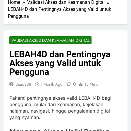
Home
Validasi Akses dan Keamanan Digital
LEBAH4D dan Pentingnya Akses yang Valid untuk
Pengguna
VALIDASI AKSES DAN KEAMANAN DIGITAL
LEBAH4D dan Pentingnya
Akses yang Valid untuk
Pengguna
0
3aa6388
1 Month Ago
15 Mins
Pahami pentingnya akses valid LEBAH4D bagi
pengguna, mulai dari keamanan, kejelasan
halaman, navigasi, hingga pengalaman digital
yang nyaman.