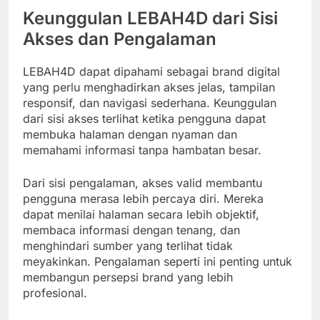
Keunggulan LEBAH4D dari Sisi
Akses dan Pengalaman
LEBAH4D dapat dipahami sebagai brand digital
yang perlu menghadirkan akses jelas, tampilan
responsif, dan navigasi sederhana. Keunggulan
dari sisi akses terlihat ketika pengguna dapat
membuka halaman dengan nyaman dan
memahami informasi tanpa hambatan besar.
Dari sisi pengalaman, akses valid membantu
pengguna merasa lebih percaya diri. Mereka
dapat menilai halaman secara lebih objektif,
membaca informasi dengan tenang, dan
menghindari sumber yang terlihat tidak
meyakinkan. Pengalaman seperti ini penting untuk
membangun persepsi brand yang lebih
profesional.