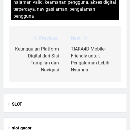
halaman valid, keamanan pengguna, akses digital
terpercaya, navigasi aman, pengalaman
pengguna
Previous:
Next:
Post
navigation
Keunggulan Platform
TIARA4D Mobile-
Digital dari Sisi
Friendly untuk
Tampilan dan
Pengalaman Lebih
Navigasi
Nyaman
SLOT
slot gacor