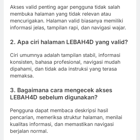
Akses valid penting agar pengguna tidak salah
membuka halaman yang tidak relevan atau
mencurigakan. Halaman valid biasanya memiliki
informasi jelas, tampilan rapi, dan navigasi wajar.
2. Apa ciri halaman LEBAH4D yang valid?
Ciri umumnya adalah tampilan stabil, informasi
konsisten, bahasa profesional, navigasi mudah
dipahami, dan tidak ada instruksi yang terasa
memaksa.
3. Bagaimana cara mengecek akses
LEBAH4D sebelum digunakan?
Pengguna dapat membaca deskripsi hasil
pencarian, memeriksa struktur halaman, menilai
kualitas informasi, dan memastikan navigasi
berjalan normal.